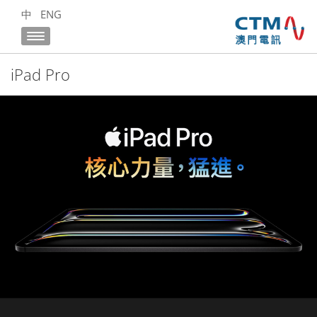
中
ENG
iPad Pro