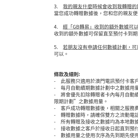
3.
我的親友什麼時候會收到我轉贈的
當您成功轉贈數據後，您和您的親友便
4.
經「GB轉易」收到的額外數據可
收到的額外數據可保留直至預付卡到期
5.
若朋友沒有申請任何數據計劃，可
可以。
條款及細則:
- 此服務只適用於澳門電訊預付卡客戶
- 每月自動續期數據計劃中之數據用
- 將會優先扣除轉贈者卡內每月自動
限期計劃”之數據用量。
- 客戶成功轉贈數據後，相關之服務
- 轉贈數據時，請確保雙方之流動電
- 所有轉贈及接收之數據均為本地數據
- 接收數據之客戶於接收日起直到預
- 數據用量之使用次序為先到期先使