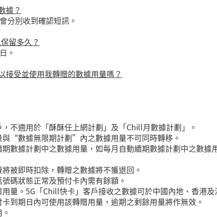
數據？
會分別收到確認短訊。
以保留多久？
日。
以接受並使用我轉贈的數據用量嗎？
，不適用於「酥酥任上網計劃」及「Chill月數據計劃」。
量與“數據無限期計劃”內之數據用量不可同時轉移。
續期數據計劃中之數據用量，如每月自動續期數據計劃中之數據
費將被即時扣除，轉贈之數據將不獲退回。
話號碼狀態正常及預付卡內需有餘額。
用量。5G「Chill快卡」客戶接收之數據可於中國內地、香港
付卡到期日內可使用該轉贈用量，逾期之剩餘用量將作無效。
用。