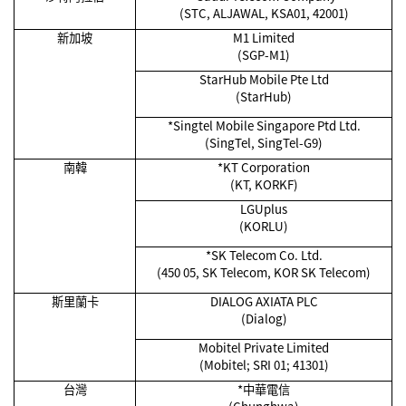
(STC, ALJAWAL, KSA01, 42001)
新加坡
M1 Limited
(SGP-M1)
StarHub Mobile Pte Ltd
(StarHub)
*Singtel Mobile Singapore Ptd Ltd.
(SingTel, SingTel-G9)
南韓
*KT Corporation
(KT, KORKF)
LGUplus
(KORLU)
*SK Telecom Co. Ltd.
(450 05, SK Telecom, KOR SK Telecom)
斯里蘭卡
DIALOG AXIATA PLC
(Dialog)
Mobitel Private Limited
(Mobitel; SRI 01; 41301)
台灣
*
中華電信