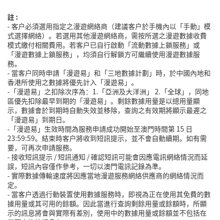
註 :
-
客戶必須選用指定之漫遊網絡商（建議客戶於手機內以「手動」模
式選擇網絡）。若選用其他漫遊網絡商，需按所選之漫遊數據收費
模式繳付相關費用。若客戶已自行啟動「流動數據上鎖服務」或
「漫遊數據上鎖服務」，均須自行解鎖方可繼續使用漫遊數據服
務。
-
當客戶同時申請「漫遊易」和「三地數據計劃」時，於中國內地和
香港所使用之數據將優先計入「漫遊易」。
-「漫遊易」之扣除次序為：1.「亞洲及大洋洲」 2.「全球」，同地
區優先扣除最早到期的「漫遊易」。剩餘數據用量是以總用量顯
示，數據會於到期時自動失效並移除，查詢之有效期將顯示最遲之
「漫遊易」到期日。
-
「漫遊易」生效時間為服務申請成功開始至澳門時間第
15
日
23:59:59
。結束時客戶將收到短訊提示，並不會自動續期。如有需
要，可再次申請服務。
-
接收短訊提示
/
短訊通知
/
確認短訊可能會因應電訊網絡情況而延
誤，短訊內容僅作參考，一切以澳門電訊記錄為準。
-
實際數據傳輸速度將因應當地漫遊服務網絡供應商的網絡情況而
定。
-
當客戶透過行動裝置使用數據服務時，即視為正在使用其免費的數
據用量或其可用的餘額。因此當進行查詢剩餘用量或餘額時，所顯
示的訊息將會與實際有差別，使用中的數據用量或餘額並不包括在