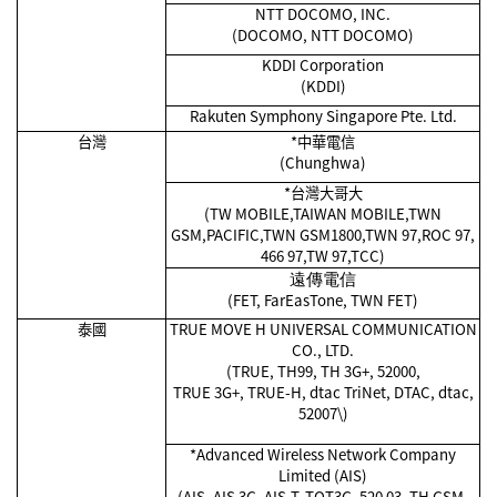
NTT DOCOMO, INC.
(DOCOMO, NTT DOCOMO)
KDDI Corporation
(KDDI)
Rakuten Symphony Singapore Pte. Ltd.
台灣
*
中華電信
(Chunghwa)
*
台灣大哥大
(TW MOBILE,TAIWAN MOBILE,TWN
GSM,PACIFIC,TWN GSM1800,TWN 97,ROC 97,
466 97,TW 97,TCC)
遠傳電信
(FET, FarEasTone, TWN FET)
泰國
TRUE MOVE H UNIVERSAL COMMUNICATION
CO., LTD.
(TRUE, TH99, TH 3G+, 52000,
TRUE 3G+, TRUE-H, dtac TriNet, DTAC, dtac,
52007\)
*Advanced Wireless Network Company
Limited (AIS)
(AIS, AIS 3G, AIS-T, TOT3G, 520 03, TH GSM,