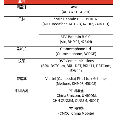
亞洲
阿富汗
AWCC
(AF, AWCC, 41201)
巴林
*Zain Bahrain B.S.CBHR 02,
(MTC Vodafone, MTCVB, 426 02, ZAIN BH)
STC Bahrain B.S.C.
(stc, BHR 04, 426 04)
孟加拉
Grameenphone Ltd.
(Grameenphone, BGDGP)
汶萊
DST Communications
(BRU-DSTCom, BRU-DST, BRU 11, DSTCom,
528-11)
柬埔寨
Viettel (Cambodia) Pte. Ltd. (Metfone)
(Metfone, KHM08, 456 08)
中國內地
*
中國聯通
(China Unicom, UNICOM,
CHN CUGSM, CUGSM, 46001)
*
中國移動
(CMCC, China Mobile)