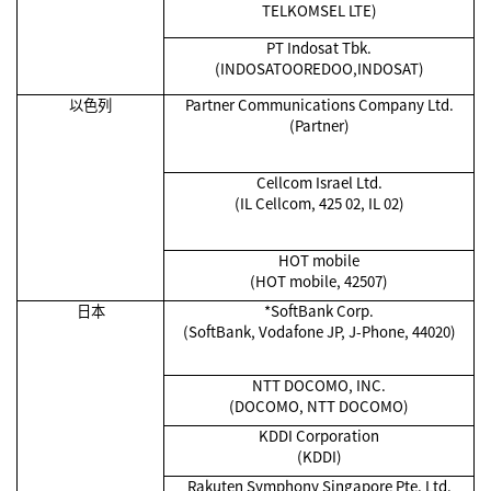
TELKOMSEL LTE)
PT Indosat Tbk.
(INDOSATOOREDOO,INDOSAT)
以色列
Partner Communications Company Ltd.
(Partner)
Cellcom Israel Ltd.
(IL Cellcom, 425 02, IL 02)
HOT mobile
(HOT mobile, 42507)
日本
*SoftBank Corp.
(SoftBank, Vodafone JP, J-Phone, 44020)
NTT DOCOMO, INC.
(DOCOMO, NTT DOCOMO)
KDDI Corporation
(KDDI)
Rakuten Symphony Singapore Pte. Ltd.