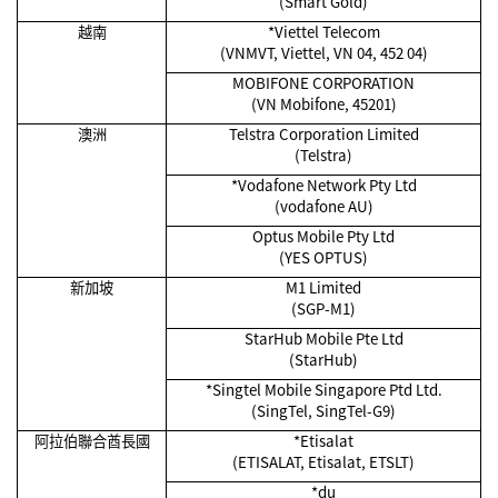
(Smart Gold)
越南
*Viettel Telecom
(VNMVT, Viettel, VN 04, 452 04)
MOBIFONE CORPORATION
(VN Mobifone, 45201)
澳洲
Telstra Corporation Limited
(Telstra)
*Vodafone Network Pty Ltd
(vodafone AU)
Optus Mobile Pty Ltd
(YES OPTUS)
新加坡
M1 Limited
(SGP-M1)
StarHub Mobile Pte Ltd
(StarHub)
*Singtel Mobile Singapore Ptd Ltd.
(SingTel, SingTel-G9)
阿拉伯聯合酋長國
*Etisalat
(ETISALAT, Etisalat, ETSLT)
*du