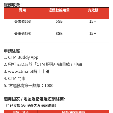
服務收費：
費用
漫遊數據用量
有效期
優惠價
$68
5GB
15
日
優惠價
$98
8GB
15
日
申請途徑：
1.
CTM Buddy App
2.
撥打 #321#於「CTM 服務申請目錄」申請
3. www.ctm.net
網上申請
4.
CTM 門市
5.
致電服務第一熱線：
1000
適用國家 / 地區及指定漫遊網絡商:
（
* 已支援 5G 漫遊之漫遊網絡商）
國家
/
地區
國際漫遊網絡商