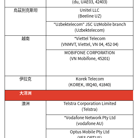
(du, UAE03, 42403)
烏茲別克斯坦
Unitel LLC
(Beeline UZ)
"Uzbektelecom" JSC UzMobile branch
(Uzbektelecom)
越南
*Viettel Telecom
(VNMVT, Viettel, VN 04, 452 04)
MOBIFONE CORPORATION
(VN Mobifone, 45201)
伊拉克
Korek Telecom
(KOREK, IRQ40, 41840)
大洋洲
澳洲
Telstra Corporation Limited
(Telstra)
*Vodafone Network Pty Ltd
(vodafone AU)
Optus Mobile Pty Ltd
(YES OPTUS)