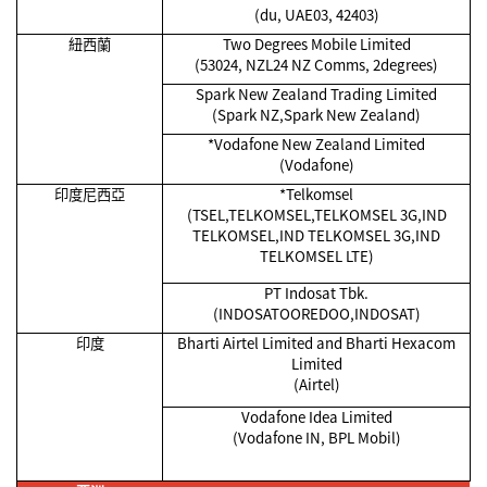
(du, UAE03, 42403)
紐西蘭
Two Degrees Mobile Limited
(53024, NZL24 NZ Comms, 2degrees)
Spark New Zealand Trading Limited
(Spark NZ,Spark New Zealand)
*Vodafone New Zealand Limited
(Vodafone)
印度尼西亞
*Telkomsel
(TSEL,TELKOMSEL,TELKOMSEL 3G,IND
TELKOMSEL,IND TELKOMSEL 3G,IND
TELKOMSEL LTE)
PT Indosat Tbk.
(INDOSATOOREDOO,INDOSAT)
印度
Bharti Airtel Limited and Bharti Hexacom
Limited
(Airtel)
Vodafone Idea Limited
(Vodafone IN, BPL Mobil)