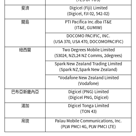
斐濟
Digicel (Fiji) Limited
(Digicel, FJI 02, 542-02)
關島
PTI Pacifica Inc.dba IT&E
(IT&E, GUMIW)
DOCOMO PACIFIC, INC.
(USA 370, USA 470, DOCOMOPACIFIC)
紐西蘭
Two Degrees Mobile Limited
(53024, NZL24 NZ Comms, 2degrees)
Spark New Zealand Trading Limited
(Spark NZ,Spark New Zealand)
*Vodafone New Zealand Limited
(Vodafone)
巴布亞新畿內亞
Digicel (PNG) Limited
(Digicel PNG, Digicel)
湯加
Digicel Tonga Limited
(TON 43)
帛琉
Palau Mobile Communications, Inc.
(PLW PMCI 4G, PLW PMCI LTE)