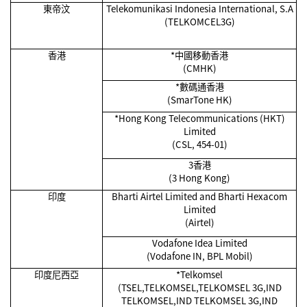
東帝汶
Telekomunikasi Indonesia International, S.A
(TELKOMCEL3G)
香港
*
中國移動香港
(CMHK)
*
數碼通香港
(SmarTone HK)
*Hong Kong Telecommunications (HKT)
Limited
(CSL, 454-01)
3香港
(3 Hong Kong)
印度
Bharti Airtel Limited and Bharti Hexacom
Limited
(Airtel)
Vodafone Idea Limited
(Vodafone IN, BPL Mobil)
印度尼西亞
*Telkomsel
(TSEL,TELKOMSEL,TELKOMSEL 3G,IND
TELKOMSEL,IND TELKOMSEL 3G,IND