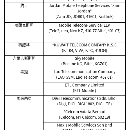
約旦
Jordan Mobile Telephone Services "Zain
Jordan"
(Zain JO, JOR01, 41601, Fastlink)
哈薩克斯坦
Mobile Telecom-Service' LLP
(Tele2, neo, Neo KZ, 410-77 Altel, 401-07)
科威特
*KUWAIT TELECOM COMPANY K.S.C
(KT 04, VIVA, KTC, 419 04)
吉爾吉斯斯坦
Sky Mobile
(Beeline KG, Bitel, KGZ01)
老撾
Lao Telecommunication Company
(LAO GSM, Lao Telecom, 457 01)
ETL Company Limited
(ETL Mobile )
馬來西亞
DiGi Telecommunications Sdn. Bhd.
(Digi, DiGi, DiGi 1802, DiGi LTE)
*Celcom Axiata Berhad
(Celcom, MY Celcom, 502 19)
Maxis Mobile Services Sdn Bhd