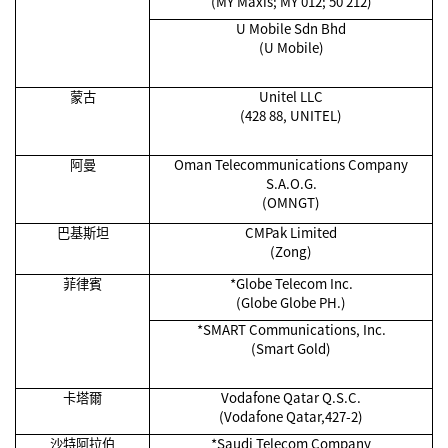
(MY Maxis; MY 012; 50 212)
U Mobile Sdn Bhd
(U Mobile)
蒙古
Unitel LLC
(428 88, UNITEL)
阿曼
Oman Telecommunications Company
S.A.O.G.
(OMNGT)
巴基斯坦
CMPak Limited
(Zong)
菲律賓
*Globe Telecom Inc.
(Globe Globe PH.)
*SMART Communications, Inc.
(Smart Gold)
卡塔爾
Vodafone Qatar Q.S.C.
(Vodafone Qatar,427-2)
沙特阿拉伯
*Saudi Telecom Company