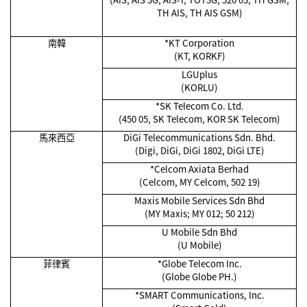
TH AIS, TH AIS GSM)
南韓
*KT Corporation
(KT, KORKF)
LGUplus
(KORLU)
*SK Telecom Co. Ltd.
(450 05, SK Telecom, KOR SK Telecom)
馬來西亞
DiGi Telecommunications Sdn. Bhd.
(Digi, DiGi, DiGi 1802, DiGi LTE)
*Celcom Axiata Berhad
(Celcom, MY Celcom, 502 19)
Maxis Mobile Services Sdn Bhd
(MY Maxis; MY 012; 50 212)
U Mobile Sdn Bhd
(U Mobile)
菲律賓
*Globe Telecom Inc.
(Globe Globe PH.)
*SMART Communications, Inc.