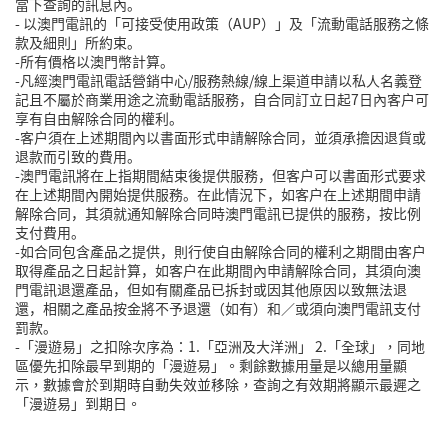
當下查詢的訊息內。
-
以澳門電訊的「可接受使用政策（
AUP
）」及「流動電話服務之條
款及細則」所約束。
-
所有價格以澳門幣計算。
-
凡經澳門電訊電話營銷中心
/
服務熱線
/
線上渠道申請以私人名義登
記且不屬於商業用途之流動電話服務，自合同訂立日起
7
日內客戶可
享有自由解除合同的權利。
-
客戶須在上述期間內以書面形式申請解除合同，並須承擔因退貨或
退款而引致的費用。
-
澳門電訊將在上指期間結束後提供服務，但客戶可以書面形式要求
在上述期間內開始提供服務。在此情況下，如客戶在上述期間申請
解除合同，其須就通知解除合同時澳門電訊已提供的服務，按比例
支付費用。
-
如合同包含產品之提供，則行使自由解除合同的權利之期間由客戶
取得產品之日起計算，如客戶在此期間內申請解除合同，其須向澳
門電訊退還產品，但如有關產品已拆封或因其他原因以致無法退
還，相關之產品按金將不予退還（如有）和／或須向澳門電訊支付
罰款。
-「漫遊易」之扣除次序為：1.「亞洲及大洋洲」 2.「全球」，同地
區優先扣除最早到期的「漫遊易」。剩餘數據用量是以總用量顯
示，數據會於到期時自動失效並移除，查詢之有效期將顯示最遲之
「漫遊易」到期日。