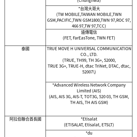
(Chunghwa)
*
台灣大哥大
(TW MOBILE,TAIWAN MOBILE,TWN
GSM,PACIFIC,TWN GSM1800,TWN 97,ROC 97,
466 97,TW 97,TCC)
遠傳電信
(FET, FarEasTone, TWN FET)
泰國
TRUE MOVE H UNIVERSAL COMMUNICATION
CO., LTD.
(TRUE, TH99, TH 3G+, 52000,
TRUE 3G+, TRUE-H, dtac TriNet, DTAC, dtac,
52007\)
*Advanced Wireless Network Company
Limited (AIS)
(AIS, AIS 3G, AIS-T, TOT3G, 520 03, TH GSM,
TH AIS, TH AIS GSM)
阿拉伯聯合酋長國
*Etisalat
(ETISALAT, Etisalat, ETSLT)
*du