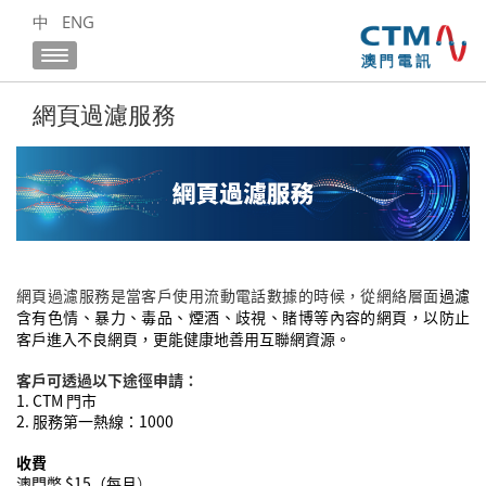
中
ENG
網頁過濾服務
網頁過濾服務是當客戶使用流動電話數據的時候，從網絡層面
過濾
含有色情、暴力、毒品、煙酒、歧視、賭博等內容的網頁，以防止
客戶進入不良網頁，更能
健康地
善用互聯網資源。
客戶可透過以下途徑申請：
1. CTM
門市
2.
服務第一熱線：
1000
收費
澳門幣
$15
（每月
）