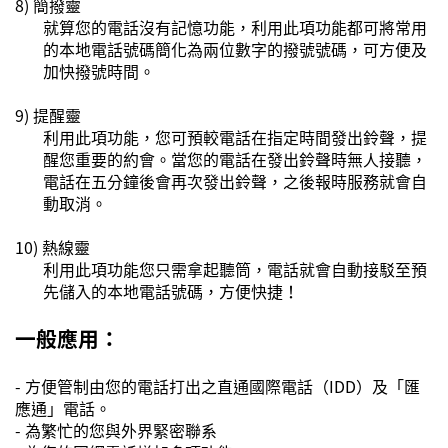
8)
簡撥靈
就算您的電話沒有記憶功能，利用此項功能都可將常用
的本地電話號碼簡化為兩位數字的撥號號碼，可方便及
加快撥號時間。
9)
提醒靈
利用此項功能，您可預較電話在指定時間發出鈴聲，提
醒您重要的約會。當您的電話在發出鈴聲時無人接聽，
電話在五分鐘後會再次發出鈴聲，之後報時服務就會自
動取消。
10)
熱線靈
利用此項功能您只需拿起聽筒，電話就會自動接駁至預
先儲入的本地電話號碼，方便快捷！
一般應用：
-
方便管制由您的電話打出之直通國際電話（
IDD
）及「匯
應通」電話。
-
為繁忙的您與外界緊密聯系