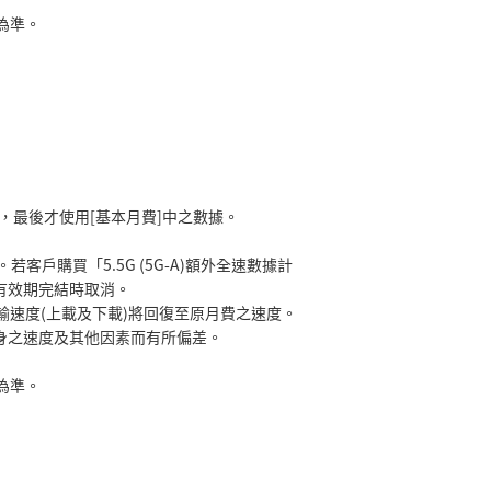
為準。
，最後才使用[基本月費]中之數據。
購買「5.5G (5G-A)額外全速數據計
有效期完結時取消。
傳輸速度(上載及下載)將回復至原月費之速度。
身之速度及其他因素而有所偏差。
為準。