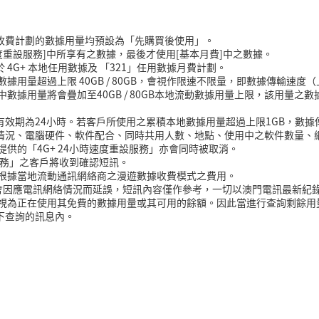
G+ 收費計劃的數據用量均預設為「先購買後使用」。
速度重設服務]中所享有之數據，
最後才使用[基本月費]中之數據。
於 4G+ 本地任用數據及 「321」任用數據月費計劃。
用量超過上限 40GB / 80GB，會視作限速不限量，即數據傳輸速度（上
當中數據用量將會疊加至40GB / 80GB本地流動數據用量上限，該用量
用量有效期為24小時。若客戶所使用之累積本地數據用量超過上限1GB，數
情況、電腦硬件、軟件配合、同時共用人數、地點、使用中之軟件數量、
供的「4G+ 24小時速度重設服務」亦會同時被取消。
設服務」之客戶將收到確認短訊。
付根據當地流動通訊網絡商之漫遊數據收費模式之費用。
訊可能會因應電訊網絡情況而延誤，短訊內容僅作參考，一切以澳門電訊最新紀
即視為正在使用其免費的數據用量或其可用的餘額。因此當進行查詢剩餘用
下查詢的訊息內。