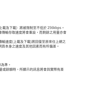
載及下載）將被限制至不低於 256kbps。
之數據傳輸存取速度將會重設，而剩餘之用量亦會
據傳輸速度(上載及下載)將回復至原來任上網之
網頁本身之速度及其他因素而有所偏差。
錄為準。
量或餘額時，所顯示的訊息將會與實際有差