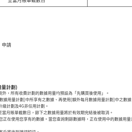
至當月賬單截數日
錄」申請
據用量計劃)
任用月費計劃外，所有收費計劃的數據用量均預設為「先購買後使用」。
次數據用量計劃]中所享有之數據、再使用[額外每月數據用量計劃]中之數據
升級計劃及4G非任用計劃。
期至當月賬單截數日，餘下之數據用量將於有效期完結後被取消。
表您正在使用您享有的數據。當您查詢剩餘數據時，正在使用中的數據用量
客戶將收到確認短訊。