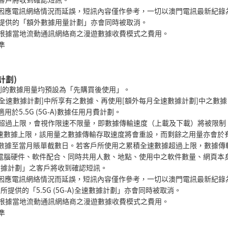
能會因應電訊網絡情況而延誤，短訊內容僅作參考，一切以澳門電訊最新紀錄
所提供的「額外數據用量計劃」亦會同時被取消。
付根據當地流動通訊網絡商之漫遊數據收費模式之費用。
準
計劃)
收費計劃的數據用量均預設為「先購買後使用」。
次全速數據計劃]中所享有之數據、再使用[額外每月全速數據計劃]中之數據
適用於5.5G (5G-A)數據任用月費計劃。
過上限，會視作限速不限量，即數據傳輸速度（上載及下載）將被限制。若客戶
速數據上限，該用量之數據傳輸存取速度將會重設，而剩餘之用量亦會於
劃」之全速數據至當月賬單截數日。若客戶所使用之累積全速數據超過上限，數據
電腦硬件、軟件配合、同時共用人數、地點、使用中之軟件數量、網頁本
全速數據計劃」之客戶將收到確認短訊。
能會因應電訊網絡情況而延誤，短訊內容僅作參考，一切以澳門電訊最新紀錄
劃，所提供的「5.5G (5G-A)全速數據計劃」亦會同時被取消。
付根據當地流動通訊網絡商之漫遊數據收費模式之費用。
準