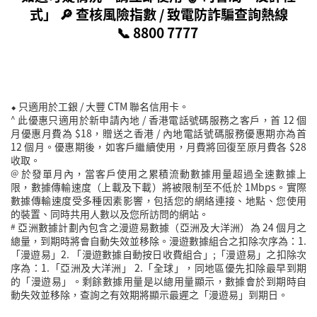
式」 🔎 查核風險指數 /
致電防詐騙查詢熱線
📞
8800 7777
只適用於工銀 / 大豐 CTM 聯名信用卡。
⬥
^
此優惠只適用於新申請內地 / 香港電話號碼服務之客戶，首 12 個
月優惠月費為 $18，贈送之香港 / 內地電話號碼服務優惠期亦為首
12 個月。優惠期後，如客戶繼續使用，月費將回復至原月費各 $28
收取。
@
於發單月內，當客戶使用之累積流動數據用量超過全速數據上
限，數據傳輸速度（上載及下載）將被限制至不低於 1Mbps。實際
數據傳輸速度受多種因素影響，包括您的網絡連接、地點、您使用
的裝置、同時共用人數以及您所訪問的網站。
#
亞洲數據計劃內包含之漫遊易數據（亞洲及大洋洲）為 24 個月之
總量，到期時將會自動失效並移除。漫遊數據組合之扣除次序為：1.
「漫遊易」2. 「漫遊數據自動按日收費組合」;「漫遊易」之扣除次
序為：1.「亞洲及大洋洲」 2.「全球」，同地區優先扣除最早到期
的「漫遊易」。剩餘數據用量是以總用量顯示，數據會於到期時自
動失效並移除，查詢之有效期將顯示最遲之「漫遊易」到期日。