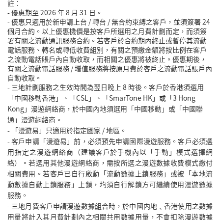
註：
- 優惠期至 2026 年 8 月 31
日。
- 優惠只適用於新申請上台 / 轉台 / 無合約束縛之客戶，並須簽署 24
個月合約。以上優惠機價是按客戶所選用之月費計劃而定，而須簽
署有關之流動通訊服務合約。若客戶於合約期內終止或暫停其流動
電話服務、轉名或轉低收費組別，有關之預繳金額將按比例在客戶
之流動電話賬戶內自動收取，而相關之優惠將被終止。優惠期後，
有關之流動電話服務 / 增值服務將按原月費於客戶之流動電話賬戶內
自動收取。
- 三地計劃服務之生效時間為翌日晚上 8 時後。客戶於香港須選用
「中國移動香港」、「CSL」、「SmarTone HK」或「3 Hong
Kong」漫遊網絡商，於中國內地須選用「中國移動」或「中國聯
通」漫遊網絡商。
- 「漫遊易」只適用於指定國家 / 地區。
-
客戶申請「漫遊易」前，必須預先申請國際漫遊服務。客戶必須選
用指定之漫遊網絡商（建議客戶於手機內以「手動」模式選擇網
絡）。若選用其他漫遊網絡商，需按所選之漫遊數據收費模式繳付
相關費用。若客戶已自行啟動「流動數據上鎖服務」或被「本地流
動數據自動上鎖服務」上鎖，均須自行解鎖方可繼續使用漫遊數據
服務。
-
三地月費客戶申請漫遊數據組合時，於中國内地﹑香港使用之數據
用量將計入其月費計劃內之相關共用數據用量，不會扣除漫遊數據