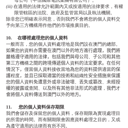
母公司（中信國際電訊集團有限公司）。
(iii)
在適用的法律允許範圍內又或按適用的法律要求，有權
限管轄區的法院、政府及監管當局以及執法機關。
除非您已明確表示同意，否則我們不會將您的個人資料交
予向第三方機構用作他們的市場推廣目的。
10.
在哪裡處理您的個人資料
一般而言，您的個人資料處理地是我們設在澳門的總部。
如果
您的資料亦
需要在澳門以外的地方進行處理，我們將
嚴格遵守適用的法律，包括我們與母公司
、
子公司和其他
第三方
機構
之間的跨境傳遞個人
資料
的法定要求。在任何
情況下，
僅當個人資料接收當地
為
您
的
資料
提供
適當
的保
護
程度
，並且已採取適當的技術和
組織性
安全措施來保護
您
的個人
資料
免遭意外或非法破壞
、
丟失或篡改
、
未經授
權的披露或
查閱、
以及所有其他非法形式的處理
，
我們
才
會將個人
資料
傳
送
到澳門以外的地方。
11.
您的個人資料保存期限
我們會儲存及保留您的個人資料，保存期限為實現處理目
的所需的時間。而有關期限會因應資料處理之目的，又或
為遵守適用的法律而有所不同。