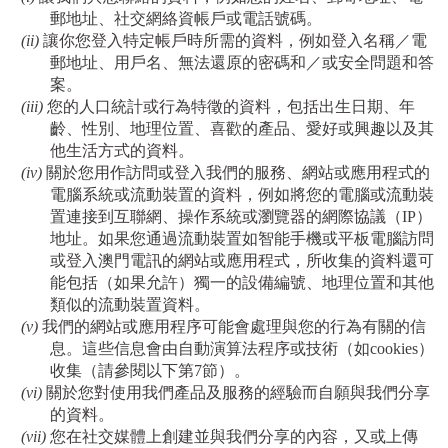
郵地址、社交網絡資帳戶或電話號碼。
(ii)
讓你您登入特定帳戶時所需的資料，例如登入名稱／電
郵地址、用戶名、無法還原的密碼和／或安全問題和答
案。
(iii)
您的人口統計或行為特徵的資料，包括出生日期、年
齡、性別、地理位置、喜歡的產品、愛好或興趣以及其
他生活方式的資料。
(iv)
關於您用作訪問或登入我們的服務、網站或應用程式的
電腦系統或流動裝置的資料，例如將您的電腦或流動裝
置連接到互聯網、操作系統或瀏覽器的網際協議（
IP
）
地址。如果您通過流動裝置如智能手機或平板電腦訪問
或登入澳門電訊的網站或應用程式，所收集的資料還可
能包括（如果允許）獨一的設備編號、地理位置和其他
類似的流動裝置資料。
(v)
我們的網站
或應用程
序可能會處理與您的行為有關的信
息。這些信息會由自動演算法程序或技術（如
cookies
）
收集
（請參閱以下第
7
節）。
(vi)
關於您對使用我們產品及服務的經驗而自願與我們分享
的資料。
(vii)
您在社交媒體上創建並與我們分享的內容，又或上傳