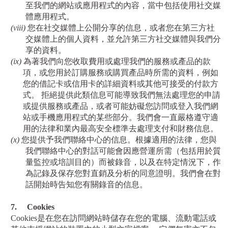
至我們的網站或應用程式的內容，當中包括使用社交媒
體應用程式。
(viii)
您在社交媒體上公開分享的信息，或者您在第三方社
交媒體上的個人資料，並允許第三方社交媒體與我們分
享的資料。
(ix)
為著我們向您收取費用
或處理我們的服務或產品的款
項
，或您用於訂購服務或購買產品時所需的資料，例如
您的借記卡或信用卡的詳細資料或其他可接受的付款方
式。 拒絕提供此類信息可能導致我們無法處理您的申請
或提供服務或產品
，或者可能妨礙您訪問或登入我們網
站
或手機應用程式
的某些部分。我們會一直嚴格遵守適
用的法律和業內最高安全標準去處理支付和財務信息。
(x)
您提供予我們聯絡中心的信息。根據適用的法律，您與
我們聯絡中心的對話可能會因應營運所需（包括用於質
量監控或培訓目的）而被錄音，以及在特定情況下，作
為記錄及保存您對直銷及分析的同意證明。我們會在對
話開始時告知您有關錄音的信息。
7.
Cookies
Cookies
是在您在訪問網站時儲存在您的電腦、流動電話或