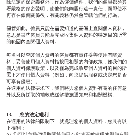
除法定的保密義務外，作為僱傭條件，我們的僱員都須簽
署嚴格的保密聲明，使他們能夠履行這一責任，而即使不
再存在僱傭關係後，有關義務仍然會管轄他們的行為。
儘管如此，
僱員
只能在需要知
道
的基礎上
查閱
個人
資料
，
意思是
某些
僱員
只能
為完成
收集個人
資料
的特定目的所需
的範圍內
查閱
個人
資料
。
每名可以查閱個人資料的僱員都有責任妥善使用有關資
料，妥善使用個人資料指按照相關的內部政策，如我們的
個人資料保護政策，以及僅為完成
收集個人
資料
的目的所
需
下才使用
個人
資料（例如，向您提供服務或決定您是否
可享有優惠）。
在適用的法律要求下，我們將與您個人資料有關的任何意
外以及所採取的補救或緩解措施通知您和相關機構。
13.
您的法定權利
在適用的法律的限制下，就處理您的個人資料，您具有以
下權利：
(i)
您可以向我們獲取關於您已存儲或正被處理的與您有關