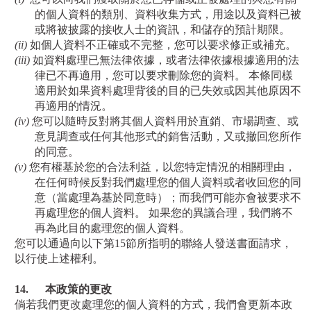
的個人資料的類別、資料收集方式，用途以及資料已被
或將被披露的接收人士的資訊，和儲存的預計期限。
(ii)
如個人資料不正確或不完整，您可以要求修正或補充。
(iii)
如資料處理已無法律依據，或者法律依據根據適用的法
律已不再適用，您可以要求刪除您的資料。 本條同樣
適用於如果資料處理背後的目的已失效或因其他原因不
再適用的情況。
(iv)
您可以隨時反對將其個人資料用於直銷、市場調查、或
意見調查或任何其他形式的銷售活動，又或撤回您所作
的同意。
(v)
您有權基於您的合法利益，以您特定情況的相關理由，
在任何時候反對我們處理您的個人資料或者收回您的同
意（當處理為基於同意時）；而我們可能亦會被要求不
再處理您的個人資料。
如果您的異議合理，我們將不
再為此目的處理您的個人資料。
您可以
通過向以下
第
15
節所指明的聯絡人
發送書面請
求
，
以行使上述權利。
14.
本政策的更改
倘若我們更改處理您的個人資料的方式，我們會更新本政