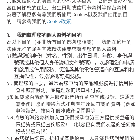
其他支援網站的裝置內的小型文字檔案。 它們無害亦不包
含任何如您的住址、出生日期或信用卡資料等保密資料。
為著了解更多有關我們所使用
Cookies
以及我們使用的目
的，請參閱我們的
Cookie
政策
。
8.
我們處理您的個人資料的目的
為以下目的（並非所有目的都與您相關），我們在適用的
法律允許的範圍內或按法律要求處理您的個人資料：
(i)
驗證您的身份（姓名、性別、出生日期、年齡、身份證
號碼或其他個人身份
證明文件
號碼），以處理您的申請
和啟用或停用服務
、
促進與其他電信營運商的互連和
相
互操作性，包括號碼可攜服務。
(ii)
管理您的賬號，通常為您申請的產品和服務進行信用檢
查和欺詐檢測，並處理您的賬單和付款。
(iii)
回覆
您
向我們客戶服務部門所作的查詢或投訴。這通常
需要使用
您
的聯絡方式和與查詢原因有關的資料（例如
申請狀況、技術和服務或產品問題等）。
(iv)
將您的聯絡
資料加入
由我們或
承包
第三方提供或營運的
電話簿或電話查詢服務中（
以
您
已
向我們表達的任何偏
好或異議
為限
）。
(v)
為您提供獎賞、折扣或其他優惠
，以及滿足
您對我們的