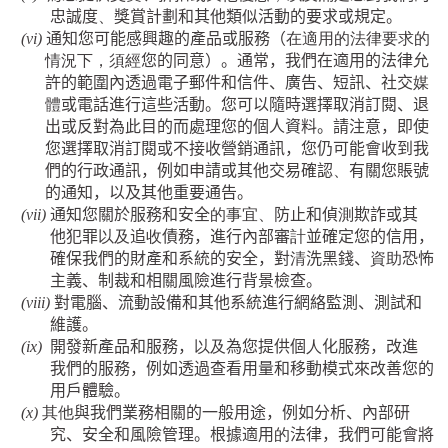
忠誠度
、
獎賞計劃和其他類似活動的要求或規定。
(vi)
通知您可能感興趣的產品或服務（
在適用的法律要求的
情況下，須經
您的同意）。通常，我們在適用的法律允
許的範圍內透過電子郵件和信件、廣告、短訊、社交
媒
體
或電話進行這些活動。您可以隨時選擇取消訂閱、退
出或反對為此目的而處理您的個人資料。請注意，即使
您選擇取消訂閱或不接收營銷通訊，您仍可能會收到我
們的行政通訊，例如申請或其他交易確認
、
有關您賬號
的通知，以及其他重要通告。
(vii)
通知您關於服務和安全
的事宜、
防止和偵
測
欺詐或其
他犯罪
以及
追
收
債務，進行內部審
計
並確定您的信用，
確保我們的財產和系統的安全，對
清
洗黑錢、
資助
恐怖
主義、制裁和相關風險進行背景檢查。
(viii)
對電腦、流動設備和其他系統進行網絡監測、測試和
維護。
(ix)
開發新產品和服務，
以及
為您提供個
人
化服務，改進
我們的服務，例如透過查看用量和移動模式來改善您的
用戶體驗。
(x)
其他
與我們業務相關的一般用途，例如分析、內部研
究、安全和風險管理。根據適用
的
法律，我們可能會將