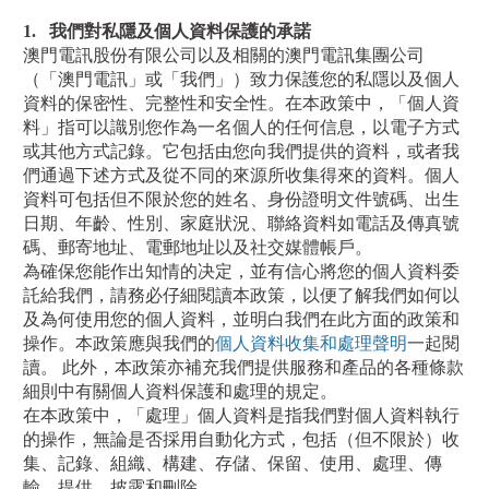
1.
我們對私隱及個人資料保護的承諾
澳門電訊股份有限公司以及相關的澳門電訊集團公司
（「澳門電訊」或「我們」）致力保護您的私隱以及個人
資料的保密性、完整性和安全性。在本政策中，「個人資
料」指可以識別您作為一名個人的任何信息，以電子方式
或其他方式記錄。它包括由您向我們提供的資料，或者我
們通過下述方式及從不同的來源所收集得來的資料。個人
資料可包括但不限於您的姓名、身份證明文件號碼、出生
日期、年齡、性別、家庭狀況、聯絡資料如電話及傳真號
碼、郵寄地址、電郵地址以及社交媒體帳戶。
為確保您能作出知情的决定，並有信心將您的個人資料委
託給我們，請務必仔細閱讀本政策，以便了解我們如何以
及為何使用您的個人資料，並明白我們在此方面的政策和
操作。本政策應與我們的
個人資料收集和處理聲明
一起閱
讀。 此外，本政策亦補充我們提供服務和產品的各種條款
細則中有關個人資料保護和處理的規定。
在本政策中，「處理」個人資料是指我們對個人資料執行
的操作，無論是否採用自動化方式，包括（但不限於）收
集、記錄、組織、構建、存儲、保留、使用、處理、傳
輸、提供、披露和刪除。