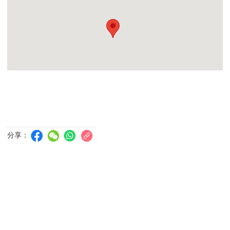
澳門電訊皇朝門市
門店地址：宋玉生廣場 252 號建興龍廣場地下K座
辦公時間：星期一至日，上午 10 時半至晚上 7時半。
收費時間：-
澳門電訊祐漢門巿
門店地址：澳門祐漢新村第一街65-67 號，興隆樓地下B-C
辦公時間：星期一至日，早上 10 時半至晚上 7 时半。
收費時間：星期一至六，早上10時半至下午1時，下午2時至晚上7時
半。(星期日及公眾假期休息)
分享：