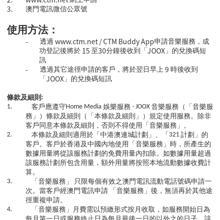
3.
澳門電訊微信公眾號
使用方法：
-
www.ctm.net / CTM Buddy App
透過
申請音樂服務，成
15
30
JOOX
功登記後將於
至
分鐘後收到「
」的兌換碼短
訊
-
9
透過其它途徑申請的客戶，將於翌日早上
時後收到
JOOX
「
」的兌換碼短訊
條款及細則
:
1.
客戶應遵守
Home Media
娛樂服務
- JOOX
音樂服務（「音樂服
務」）條款及細則（「本條款及細則」）規定使用服務。除非
客戶同意本條款及細則，否則不得使用「音樂服務」。
2.
本條款及細則適用於「中港澳連城計劃」、「
321
計劃」的
客戶。客戶於香港及中國內地使用「音樂服務」時，所產生的
數據用量將從該服務計劃的免費用量內扣除。如數據用量超過
該服務計劃所包含用量，額外用量將按照本地流動數據收費計
算。
3.
「音樂服務」
只限每個有效之澳門電訊流動電話號碼申請一
次。當客戶經
澳門電訊
申請
「音樂服務」後，無須再於其他途
徑重複申請。
4.
「音樂服務」月費需以預繳形式按月收取，如服務開始日為
每月第一日或服務終止日為每月最後一日的以外之的日子，該