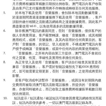
月月費將根據賬單截數日期按比例收取。澳門電訊向客戶收取
及由客戶已支付服務費用將不作轉換或轉移至任何其他服務。
5.
於本地下載及使用「音樂服務」會扣除本地流動數據用量，
於漫遊期間透過漫遊數據服務下載及使用「音樂服務」，客戶
須額外繳付相關之流動通訊網絡商之漫遊數據費用。因此客戶
應盡量使用
Wi-Fi
，以免使用過多的流動數據用量。
6.
除非獲澳門電訊的書面同意，否則「音樂服務」僅供客戶的
個人非商業用途。客戶嚴禁轉讓、修改「音樂服務」或其相關
應用程式，或將「音樂服務」及其內容用於任何商業目的。客
戶對「音樂服務」的登記、登入或使用，不構成澳門電訊向客
戶授予或轉讓「音樂服務」或當中任何內容的商業使用權利。
7.
「音樂服務」之所有內容由第三方提供，澳門電訊不會就任
何之質量、性質、準確性及實用性承擔任何責任。
8.
為正常登入及使用「音樂服務」客戶須自行檢查其裝置是否
兼容「音樂服務」。客戶需於智能設備預先下載
JOOX
應用程
式，並可能需要定期更新，否則「音樂服務」之使用或將受到
影響。
9.
若客戶取消或申請暫停「音樂服務」，或因沒有於期限內繳
交費用而被取消澳門電訊流動電話服務，所提供的「音樂服
務」亦會同時被終止，而已收取之服務費將根據賬單截數日期
按比例退回。
10.
短訊提示
/
短訊通知
/
確認短訊可能會因應電訊網絡情況而延
誤，短訊內容僅供參考，一切以澳門電訊最新記錄為準。