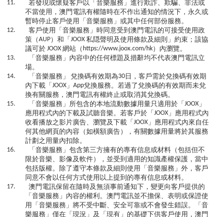
11.
若發現或懷疑客戶以「音樂服務」進行欺詐、欺騙、非法或
不當使用，澳門電訊有權隨時在不作出通知的情況下，永久或
暫時停止客戶使用「音樂服務」或其中任何部份服務。
12.
客戶使用「音樂服務」時同意受到澳門電訊的可接受使用政
策（
AUP
）和「
JOOX
私隠聲明及使用條款及細則」約束；該協
議可於
JOOX
網站（
https://www.joox.com/hk
）內瀏覽。
13.
「音樂服務」內容中的任何標題及措辭均不代表澳門電訊立
場。
14.
「音樂服務」
兌換碼有效期為
30
日，客戶需於兌換碼有效期
內下載「
JOOX
」
App
兌換服務。若過了兌換碼的有效期而未兌
換有關服務，澳門電訊有權終止或取消其兌換碼。
15.
「音樂服務」所包含的本地流動數據用量只適用於「
JOOX
」
應用程式內的下載及試聽音樂。若客戶於「
JOOX
」應用程式內
收看播放之影片廣告、瀏覽及下載「
JOOX
」應用程式內來自任
何其他網頁的內容（如橫額廣告），有關數據用量將於其服務
計劃之用量內扣除。
16.
「音樂服務」包含第三方擁有的專有信息或材料（包括但不
限於音樂、影像及軟件），並受到適用的知識產權保護，當中
包括版權。除了遵守本條款及細則使用「音樂服務」外，客戶
同意不會以任何方式使用以上提到的專有信息或材料。
17.
澳門電訊保留在隨時及無須事前通知下，變更向客戶提供的
「音樂服務」內容的權利。澳門電訊並不擔保、表明或保證使
用「音樂服務」將不受中斷、安全可靠或不會發生錯誤。「音
樂服務」僅在「現況」及「現有」的基礎下供客戶使用，澳門