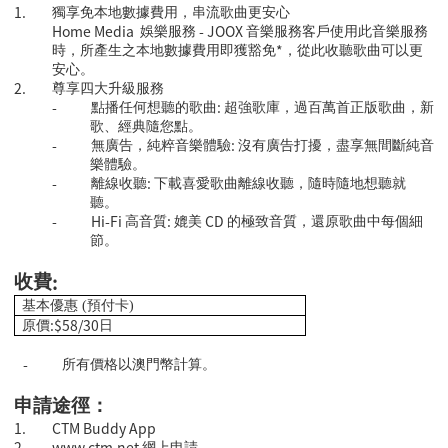
1.
獨享免本地數據費用，串流歌曲更安心
Home Media
- JOOX
娛樂服務
音樂服務客戶使用此音樂服務
*
時，所產生之本地數據費用即獲豁免
，從此收聽歌曲可以更
安心。
2.
尊享四大升級服務
-
:
點播任何想聽的歌曲
超強歌庫，過百萬首正版歌曲，新
歌、經典隨您點。
-
:
無廣告，純粹音樂體驗
沒有廣告打擾，盡享無間斷純音
樂體驗。
-
:
離線收聽
下載喜愛歌曲離線收聽，隨時隨地想聽就
聽。
-
Hi-Fi
:
CD
高音質
媲美
的極致音質，還原歌曲中每個細
節。
:
收費
基本優惠 (預付卡)
:$58/30
原價
日
-
所有價格以澳門幣計算。
申請途徑：
1.
CTM Buddy App
2.
www.ctm.net
網上申請