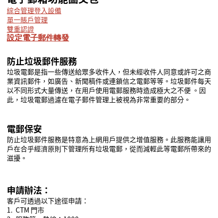
綜合管理登入設備
單一賬戶管理
雙重認證
設定電子郵件轉發
防止垃圾郵件服
務
垃圾電郵是指一些傳送給眾多收件人，但未經收件人同意或許可之商
業資訊郵件，如廣告、新聞稿件或連鎖信之電郵等等。垃圾郵件每天
以不同形式大量傳送，在用戶使用電郵服務時造成極大之不便
。因
此，垃圾電郵過濾在電子郵件管理上被視為非常重要的部分。
電郵保安
防止垃圾郵件服務是特意為上網用戶提供之增值服務。此服務能讓用
戶在合乎經濟原則下管理所有垃圾電郵，從而減輕此等電郵所帶來的
滋擾。
申請辦法：
客戶可透過以下途徑申請：
1. CTM 門市