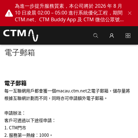
為進一步提升服務質素，本公司將於 2026 年 8 月
10 日凌晨 02:00 – 05:00 進行系統優化工程，期間
CTM.net、CTM Buddy App 及 CTM 微信公眾號
網上服務將會暫停。不便之處，敬請見諒！
電子郵箱
電子郵
箱
每一互聯網用戶都會獲一個
macau.ctm.net
之電子郵箱，儲存量將
根據互聯網計劃而不同，同時亦可申請額外電子郵箱。
申請辦法：
客戶可透過以下途徑申請：
1. CTM門市
2.
服務第一熱線：
1000
。