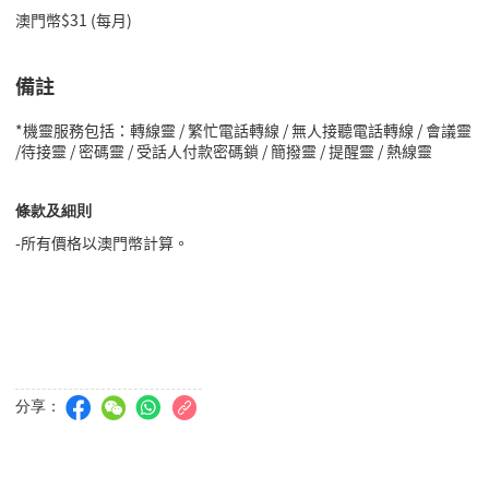
澳門幣$31 (每月)
備註
*機靈服務包括：轉線靈 / 繁忙電話轉線 / 無人接聽電話轉線 / 會議靈
/待接靈 / 密碼靈 / 受話人付款密碼鎖 / 簡撥靈 / 提醒靈 / 熱線靈
條款及細則
-所有價格以澳門幣計算。
分享：