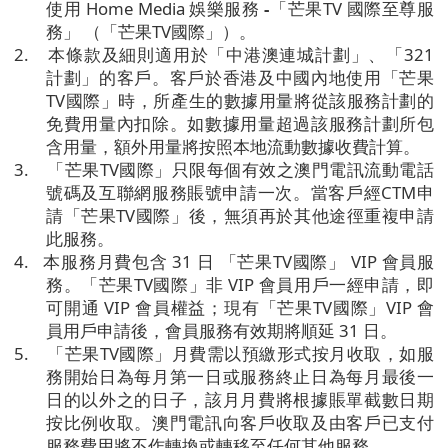
使用
Home Media
娛樂服務
-
「芒果
TV
國際至尊服
務」
（「芒果
TV
國際」）。
2.
本條款及細則適用於「中港澳連城計劃」、「
321
計劃」的客戶。客戶於香港及中國內地使用「芒果
TV
國際」時，所產生的數據用量將從該服務計劃的
免費用量內扣除。如數據用量超過該服務計劃所包
含用量，額外用量將按照本地流動數據收費計算。
3.
「芒果
TV
國際」只限每個有效之澳門電訊流動電話
號碼及互聯網服務賬號申請一次。當客戶經
CTM
申
請「芒果
TV
國際」後，無須再於其他途徑重複申請
此服務。
4.
本服務月費包含
31
日
「芒果
TV
國際」
VIP
會員服
務。「芒果
TV
國際」非
VIP
會員用戶一經申請，即
可開通
VIP
會員權益；現有「芒果
TV
國際」
VIP
會
員用戶申請後，會員服務有效期將順延
31
日。
5.
「芒果
TV
國際」月費需以預繳形式按月收取，如服
務開始日為每月第一日或服務終止日為每月最後一
日的以外之的日子，該月月費將根據賬單截數日期
按比例收取。澳門電訊向客戶收取及由客戶已支付
服務費用將不作轉換或轉移至任何其他服務。