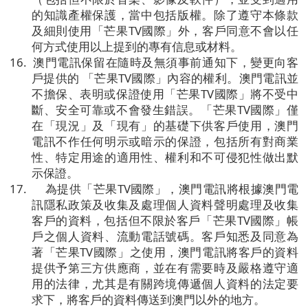
的知識產權保護，當中包括版權。除了遵守本條款
及細則使用「芒果
TV
國際」外，客戶同意不會以任
何方式使用以上提到的專有信息或材料。
16.
澳門電訊保留在隨時及無須事前通知下，變更向客
戶提供的
「芒果
TV
國際」內容的權利。澳門電訊並
不擔保、表明或保證使用「芒果
TV
國際」將不受中
斷、安全可靠或不會發生錯誤。「芒果
TV
國際」僅
在「現況」及「現有」的基礎下供客戶使用，澳門
電訊不作任何明示或暗示的保證，包括所有對商業
性、特定用途的適用性、權利和不可侵犯性做出默
示保證。
17.
為提供「芒果
TV
國際」，澳門電訊將根據澳門電
訊隱私政策及收集及處理個人資料聲明處理及收集
客戶的資料，包括但不限於客戶「芒果
TV
國際」帳
戶之個人資料、流動電話號碼。客戶知悉及同意為
著「芒果
TV
國際」之使用，澳門電訊將客戶的資料
提供予第三方供應商，並在有需要時及嚴格遵守適
用的法律，尤其是有關跨境傳遞個人資料的法定要
求下，將客戶的資料傳送到澳門以外的地方。