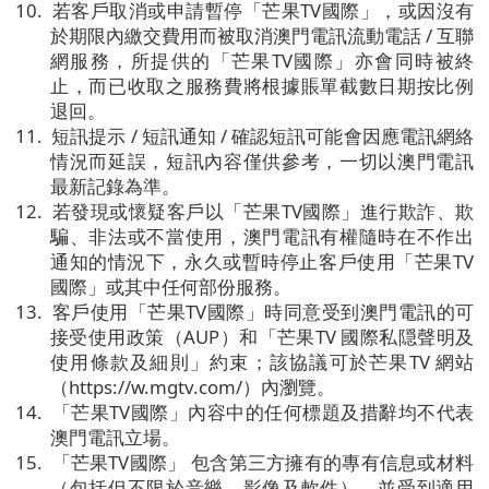
10.
若客戶取消或申請暫停「芒果
TV
國際」，或因沒有
於期限內繳交費用而被取消澳門電訊流動電話
/
互聯
網服務，所提供的「芒果
TV
國際」亦會同時被終
止，而已收取之服務費將根據賬單截數日期按比例
退回。
11.
短訊提示
/
短訊通知
/
確認短訊可能會因應電訊網絡
情況而延誤，短訊內容僅供參考，一切以澳門電訊
最新記錄為準。
12.
若發現或懷疑客戶以「芒果
TV
國際」進行欺詐、欺
騙、非法或不當使用，澳門電訊有權隨時在不作出
通知的情況下，永久或暫時停止客戶使用「芒果
TV
國際」或其中任何部份服務。
13.
客戶使用「芒果
TV
國際」時同意受到澳門電訊的可
接受使用政策（
AUP
）和「芒果
TV
國際私隠聲明及
使用條款及細則」約束；該協議可於芒果
TV
網站
（
https://w.mgtv.com/
）內瀏覽。
14.
「芒果
TV
國際」內容中的任何標題及措辭均不代表
澳門電訊立場。
15.
「芒果
TV
國際」
包含第三方擁有的專有信息或材料
（包括但不限於音樂、影像及軟件），並受到適用