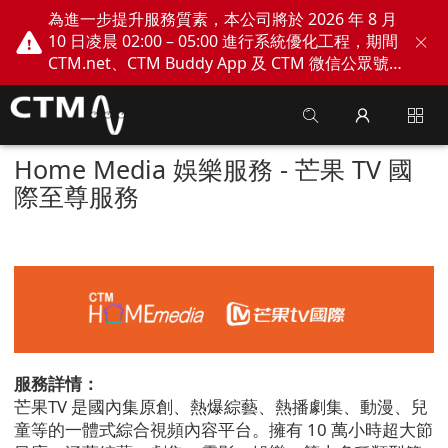
為進一步提升服務質素，本公司將於 2026 年 8 月
10 日凌晨 02:00 – 05:00 進行系統優化工程，期間
CTM.net、CTM Buddy App 及 CTM 微信公眾號
網上服務將會暫停。不便之處，敬請見諒！
Home Media 娛樂服務 - 芒果 TV 國
際至尊服務
服務詳情：
芒果
TV
是國內集原創、熱爆綜藝、熱播劇集、動漫、兒
童等的一體式綜合視頻內容平台。擁有
10
萬小時超大節