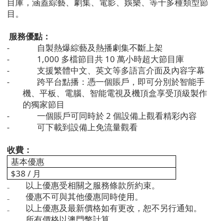
目庫，涵蓋綜藝、劇集、電影、娛樂、等十多種類型節
目。
服務優點：
-
自製熱爆綜藝及熱播劇集不斷上架
-
1,000
多檔節目共
10
萬小時超大節目庫
-
支援繁體中文、英文等多語言介面及內容字幕
-
跨平台點播：憑一個賬戶，即可分別於智能手
機、平板、電腦、智能電視及機頂盒享受頂級製作
的獨家節目
-
一個賬戶可同時於
2
個設備上觀看精彩內容
-
可下載到設備上免流量觀看
收費：
基本優惠
$38 /
月
₋
以上優惠受相關之服務條款所約束。
₋
優惠不可與其他優惠同時使用。
₋
以上優惠及最新價格如有更改，恕不另行通知。
₋
所有價格以澳門幣計算。