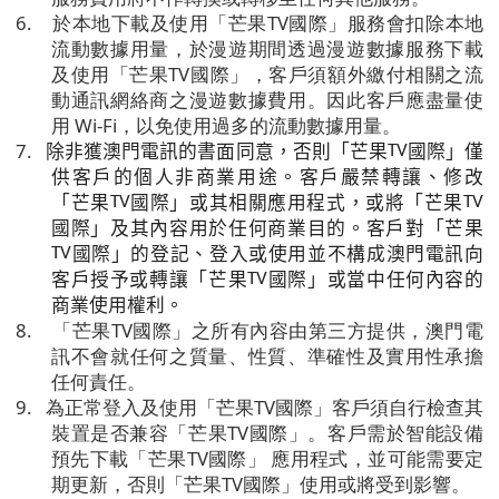
6.
於本地下載及使用「芒果
TV
國際」服務會扣除本地
流動數據用量，於漫遊期間透過漫遊數據服務下載
及使用「芒果
TV
國際」，客戶須額外繳付相關之流
動通訊網絡商之漫遊數據費用。因此客戶應盡量使
用
Wi-Fi
，以免使用過多的流動數據用量。
除非獲澳門電訊
的書面
同意，否則「芒果
國際」僅
7.
TV
供客戶的個人非商業用途。客戶嚴禁轉讓、修改
「芒果
國際」或其相關應用程式，或將「芒果
TV
TV
國際」及其內容用於任何商業目的。客戶對「芒果
國際」的登記、登入或使用並不構成澳門電訊向
TV
客戶授予或轉讓「芒果
國際」或當中任何內容的
TV
商業使用權利。
8.
「芒果
TV
國際」之所有內容由第三方提供，澳門電
訊不會就任何之質量、性質、準確性及實用性承擔
任何責任。
9.
為正常登入及使用「芒果
TV
國際」客戶須自行檢查其
裝置是否兼容「芒果
TV
國際」。客戶需於智能設備
預先下載「芒果
TV
國際」
應用程式，並可能需要定
期更新，否則「芒果
TV
國際」使用或將受到影響。