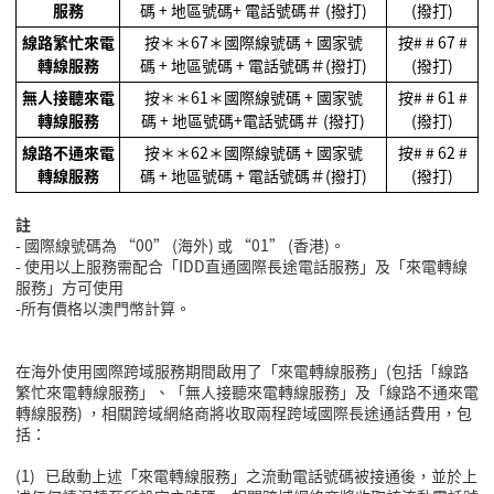
服務
碼
+
地區號碼
+
電話號碼＃
(
撥打
)
(
撥打
)
線路繁忙來電
按＊＊
67
＊國際線號碼
+
國家號
按
# # 67 #
轉線服務
碼
+
地區號碼
+
電話號碼＃
(
撥打
)
(
撥打
)
無人接聽來電
按＊＊
61
＊國際線號碼
+
國家號
按
# # 61 #
轉線服務
碼
+
地區號碼
+
電話號碼＃
(
撥打
)
(
撥打
)
線路不通來電
按＊＊
62
＊國際線號碼
+
國家號
按
# # 62 #
轉線服務
碼
+
地區號碼
+
電話號碼＃
(
撥打
)
(
撥打
)
註
-
國際線號碼為
“
00
”
(
海外
)
或
“
01
”
(
香港
)
。
-
使用以上服務需配合「
IDD
直通國際長途電話服務」及「來電轉線
服務」方可使用
-所有價格以澳門幣計算。
在海外使用國際跨域服務期間啟用了「來電轉線服務」
(
包括「線路
繁忙來電轉線服務」、「無人接聽來電轉線服務」及「線路不通來電
轉線服務
)
，相關跨域網絡商將收取兩程跨域國際長途通話費用，包
括：
(1)
已啟動上述「來電轉線服務」之流動電話號碼被接通後，並於上