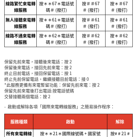
線路繁忙來電轉
按＊＊
67
＊電話號
按＃＃
67
按＊＃
67
線服務
碼＃
(
撥打
)
＃
(
撥打
)
＃
(
撥打
)
無人接聽來電轉
按＊＊
61
＊電話號
按＃＃
61
按＊＃
61
線服務
碼＃
(
撥打
)
＃
(
撥打
)
＃
(
撥打
)
線路不通來電轉
按＊＊
62
＊電話號
按＃＃
62
按＊＃
62
線服務
碼＃
(
撥打
)
＃
(
撥打
)
＃
(
撥打
)
保留先前來電，接聽後來電話：按
2
保留後來電話，接回先前來電：按
2
終止目前電話，接回保留電話：按
1
終止先前保留電話，繼續接聽目前電話：接
0
*
此服務更備有來電暫留功能：保留先前來電：按
2
保留先前來電後打出電話
:
按電話號碼
交替接聽兩個電話：按
2
-
啟動或解除各項「國際來電轉線服務」之簡易操作程序：
服務種類
啟動
解除
所有來電轉線
按＊＊
21
＊國際線號碼
+
國家號
按
# # 21 #