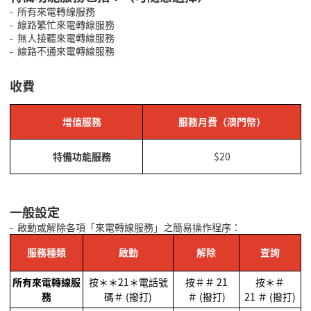
-
所有來電轉線服務
-
線路繁忙來電轉線服務
-
無人接聽來電轉線服務
-
線路不通來電轉線服務
收費
增值服務
服務月費（澳門幣）
特備功能服務
$20
一般設定
-
啟動或解除各項「來電轉線服務」之簡易操作程序：
服務種類
啟動
解除
查詢
所有來電轉線服
按＊＊
21
＊電話號
按＃＃
21
按＊＃
務
碼＃
(
撥打
)
＃
(
撥打
)
21
＃
(
撥打
)