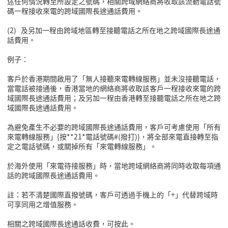
述任何情況轉至所設定之號碼，相關跨域網絡商將收取該流動電話號
碼一程接收來電的跨域國際長途通話費用。
(2)
及另加一程由跨域地區轉至接聽電話之所在地之跨域國際長途通
話費用。
例子：
客戶於香港期間啟用了「無人接聽來電轉線服務」並未沒接聽電話，
當電話被接通後，香港當地的網絡商將收取該客戶一程接收來電的跨
域國際長途通話費用；及另加一程由香港轉至接聽電話之所在地之跨
域國際長途通話費用。
為避免產生不必要的跨域國際長途通話費用，客戶可考慮使用「所有
來電轉線服務」
{
按
**21*
電話號碼
#(
撥打
)}
，將全部來電直接轉至指
定之電話號碼，或關掉所有「來電轉線服務」。
於海外使用「來電待接服務」時，當地跨域網絡商將同時收取每項通
話的跨域國際長途通話費用。
註：若不清楚國際直撥號碼，客戶可透過手機上的「
+
」代替跨域時
可享同用之增值服務。
相關之跨域國際長途通話收費，可
按此
。