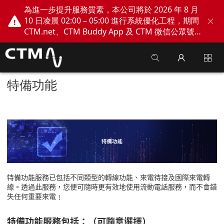
為進一步提升服務質素，本公司將於 2026 年 8 月
10 日凌晨 02:00 – 05:00 進行系統優化工程，期間
CTM.net、CTM Buddy App 及 CTM 微信公眾號
網上服務將會暫停。不便之處，敬請見諒！
特備功能
特備功能服務已包括不同類型的轉線功能、來電待接及國際來電轉
線。透過此服務，您便可隨時更有效地使用流動電話服務，而不會錯
失任何重要來電﹗
特備功能服務包括：（可隨意選擇）