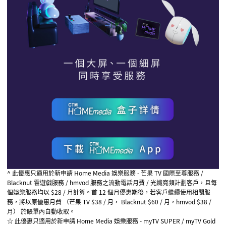
^
此優惠只適用於新申請
Home Media
娛樂服務
-
芒果
TV
國際至尊服務
/
Blacknut
雲遊戲服務
/ hmvod
服務之流動電話月費
/
光纖寬頻計劃客戶，且每
個娛樂服務均以
$28 /
月計算。首
12
個月優惠期後，若客戶繼續使用相關服
務，將以原優惠月費 （芒果
TV $38 / 月
，
Blacknut $60 / 月
，
hmvod $38 /
月
） 於賬單內自動收取。
☆ 此優惠只適用於新申請
Home Media
娛樂服務
- myTV SUPER / myTV Gold