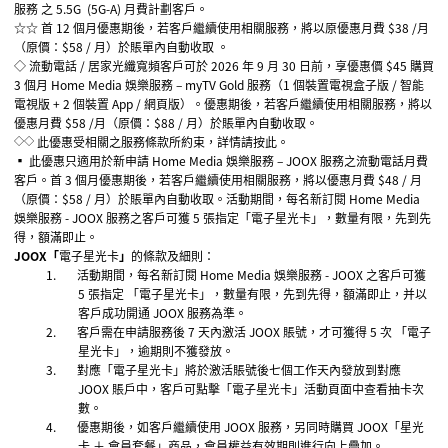
服務
之
5.5G (5G-A)
月費計劃客戶。
☆☆ 首
12
個月優惠期後，若客戶繼續使用相關服務，將以原優惠月費
$38 /月
（原價：$58 / 月）
於賬單內自動收取 。
◇ 流動電話
/
居家光纖寬頻客戶可於
2026
年 9
月
30
日前，享優惠價
$45
購買
3
個月
Home Media
娛樂服務 –
myTV Gold
服務（
1
個裝置電視盒子版
/
智能
電視版
+ 2
個裝置
App /
網頁版）。優惠期後，若客戶繼續使用相關服務，將以
優惠月費
$58 /
月（原價：
$88 /
月）於賬單內自動收取。
◇◇
此優惠受相關之服務條款所約束，詳情請
按此
。
▪
此優惠只適用於新申請
Home Media
娛樂服務
– JOOX
服務之流動電話月費
客戶。首
3
個月優惠期後，若客戶繼續使用相關服務，將以優惠月費
$48 /
月
（原價：
$58 /
月）於賬單內自動收取。活動期間，每名新訂閱
Home Media
娛樂服務
- JOOX
服務之客戶可獲
5
張指定「電子星光卡」，數量有限，先到先
得，額滿即止。
JOOX
「
電子星光卡
」
的條款及細則：
1.
活動期間，每名新訂閱
Home Media
娛樂服務
-
JOOX
之客戶可獲
5
張
指定
「電子星光卡」，數量有限，先到先得，額滿即止，并以
客戶成功開通
JOOX
服務為準。
2.
客戶需在申請服務後
7
天內激活
JOOX
賬號，才可獲得
5
次 「電子
星光卡」，逾期則不獲發放。
3.
對應「電子星光卡」將於激活賬號後七個工作天內發放到對應
JOOX
賬戶中，客戶可點擊「電子星光卡」活動頁面中查看抽卡次
數。
4.
優惠期後，如客戶繼續使用
JOOX
服務，另同時購買
JOOX
「星光
卡 ＋ 會員套餐」商品，會員權益有效期則進行向上疊加。