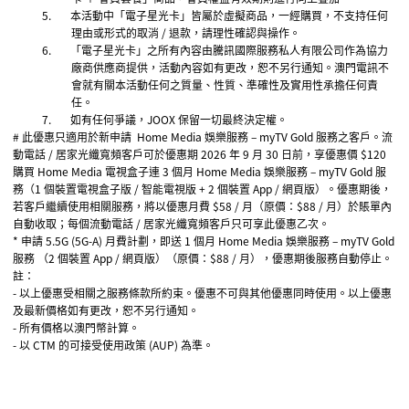
5.
本活動中「電子
星光卡」皆屬於虛擬商品，一經購買，不支持任何
理由或形式的取消
/
退款，請理性確認與操作。
6.
「電子
星光卡」之所有內容由騰訊國際服務私人有限公司作為協力
廠商供應商提供，活動內容如有更改，恕不另行通知。澳門電訊不
會就有關本活動任何之質量、性質、準確性及實用性承擔任何責
任。
7.
如有任何爭議，
JOOX
保留一切最終決定權。
#
此優惠只適用於新申請
Home Media
娛樂服務 –
myTV Gold
服務之客戶。流
動電話
/
居家光纖寬頻客戶可於優惠期
2026
年
9
月
30
日前，享優惠價
$120
購買
Home Media
電視盒子連
3
個月
Home Media
娛樂服務 –
myTV Gold
服
務（
1
個裝置電視盒子版
/
智能電視版
+ 2
個裝置
App /
網頁版）。優惠期後，
若客戶繼續使用相關服務，將以優惠月費
$58 /
月（原價：
$88 /
月）於賬單內
自動收取；每個流動電話
/
居家光纖寬頻客戶只可享此優惠乙次。
*
申請
5.5G (5G-A)
月費計劃，即送
1
個月
Home Media
娛樂服務 –
myTV Gold
服務 （
2
個裝置
App /
網頁版）（原價：
$88 /
月），優惠期後服務自動停止。
註：
-
以上優惠受相關之服務條款所約束。優惠不可與其他優惠同時使用。以上優惠
及最新價格如有更改，恕不另行通知。
-
所有價格以澳門幣計算。
-
以
CTM
的可接受使用政策
(AUP)
為準。