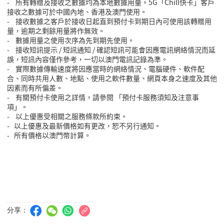
- 所有轉贈及接收之數據均為本地數據用量。5G「Chill快卡」客戶
接收之數據可於中國內地、香港及澳門使用。
- 接收數據之客戶於接收日起直到預付卡到期日內可使用該轉贈用
量，逾期之剩餘用量將作無效。
- 數據用量之使用次序為先到期先使用。
- 接收短訊提示 / 短訊通知 / 確認短訊可能會因應電訊網絡情況而延
誤，短訊內容僅作參考，一切以澳門電訊記錄為準。
- 實際數據傳輸速度將因應當時的網絡情況、電腦硬件、軟件配
合、同時共用人數、地點、使用之軟件數量、網頁本身之速度及其他
因素而有所偏差。
- 有關預付卡使用之詳情，請參閱 「預付卡服務須知及注意事
項」。
- 以上優惠受相關之服務條款所約束。
- 以上優惠及最新價格如有更改，恕不另行通知。
- 所有價格以澳門幣計算。
分享：