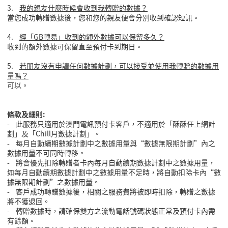
3.
我的親友什麼時候會收到我轉贈的數據？
當您成功轉贈數據後，您和您的親友便會分別收到確認短訊。
4.
經「GB轉易」收到的額外數據可以保留多久？
收到的額外數據可保留直至預付卡到期日。
5.
若朋友沒有申請任何數據計劃，可以接受並使用我轉贈的數據用
量嗎？
可以。
條款及細則:
- 此服務只適用於澳門電訊預付卡客戶，不適用於「酥酥任上網計
劃」及「Chill月數據計劃」。
- 每月自動續期數據計劃中之數據用量與“數據無限期計劃”內之
數據用量不可同時轉移。
- 將會優先扣除轉贈者卡內每月自動續期數據計劃中之數據用量，
如每月自動續期數據計劃中之數據用量不足時，將自動扣除卡內“數
據無限期計劃”之數據用量。
- 客戶成功轉贈數據後，相關之服務費將被即時扣除，轉贈之數據
將不獲退回。
- 轉贈數據時，請確保雙方之流動電話號碼狀態正常及預付卡內需
有餘額。