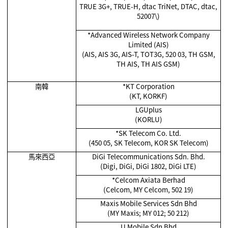
TRUE 3G+, TRUE-H, dtac TriNet, DTAC, dtac,
52007\)
*Advanced Wireless Network Company
Limited (AIS)
(AIS, AIS 3G, AIS-T, TOT3G, 520 03, TH GSM,
TH AIS, TH AIS GSM)
南韓
*KT Corporation
(KT, KORKF)
LGUplus
(KORLU)
*SK Telecom Co. Ltd.
(450 05, SK Telecom, KOR SK Telecom)
馬來西亞
DiGi Telecommunications Sdn. Bhd.
(Digi, DiGi, DiGi 1802, DiGi LTE)
*Celcom Axiata Berhad
(Celcom, MY Celcom, 502 19)
Maxis Mobile Services Sdn Bhd
(MY Maxis; MY 012; 50 212)
U Mobile Sdn Bhd