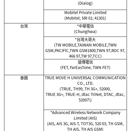
(Dialog)
Mobitel Private Limited
(Mobitel; SRI 01; 41301)
台灣
*
中華電信
(Chunghwa)
*
台灣大哥大
(TW MOBILE,TAIWAN MOBILE,TWN
GSM,PACIFIC,TWN GSM1800,TWN 97,ROC 97,
466 97,TW 97,TCC)
遠傳電信
(FET, FarEasTone, TWN FET)
泰國
TRUE MOVE H UNIVERSAL COMMUNICATION
CO., LTD.
(TRUE, TH99, TH 3G+, 52000,
TRUE 3G+, TRUE-H, dtac TriNet, DTAC, dtac,
52007\)
*Advanced Wireless Network Company
Limited (AIS)
(AIS, AIS 3G, AIS-T, TOT3G, 520 03, TH GSM,
TH AIS, TH AIS GSM)