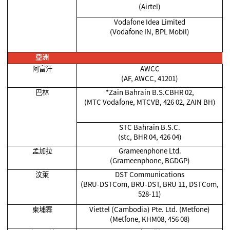
(Airtel)
Vodafone Idea Limited
(Vodafone IN, BPL Mobil)
亞洲
阿富汗
AWCC
(AF, AWCC, 41201)
巴林
*Zain Bahrain B.S.CBHR 02,
(MTC Vodafone, MTCVB, 426 02, ZAIN BH)
STC Bahrain B.S.C.
(stc, BHR 04, 426 04)
孟加拉
Grameenphone Ltd.
(Grameenphone, BGDGP)
汶萊
DST Communications
(BRU-DSTCom, BRU-DST, BRU 11, DSTCom,
528-11)
柬埔寨
Viettel (Cambodia) Pte. Ltd. (Metfone)
(Metfone, KHM08, 456 08)