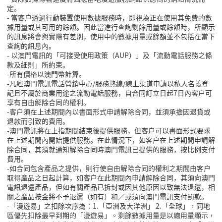
定。
-
當客戶透過行動裝置使用數據服務時，即視為正在使用其免費的數
據用量或其可用的餘額。因此當進行查詢剩餘用量或餘額時，所顯示
的訊息將會與實際有差別，使用中的數據用量或餘額並不包括在當下
查詢的訊息內。
-
以澳門電訊的「可接受使用政策（
AUP
）」及「流動電話服務之條
款及細則」所約束。
-
所有價格以澳門幣計算。
-
凡經澳門電訊電話營銷中心
/
服務熱線
/
線上渠道申請以私人名義登
記且不屬於商業用途之流動電話服務，自合同訂立日起
7
日內客戶可
享有自由解除合同的權利。
-
客戶須在上述期間內以書面形式申請解除合同，並須承擔因退貨或
退款而引致的費用。
-
澳門電訊將在上指期間結束後提供服務，但客戶可以書面形式要求
在上述期間內開始提供服務。在此情況下，如客戶在上述期間申請解
除合同，其須就通知解除合同時澳門電訊已提供的服務，按比例支付
費用。
-
如合同包含產品之提供，則行使自由解除合同的權利之期間由客戶
取得產品之日起計算，如客戶在此期間內申請解除合同，其須向澳門
電訊退還產品，但如有關產品已拆封或因其他原因以致無法退還，相
關之產品按金將不予退還（如有）和／或須向澳門電訊支付罰款。
-「漫遊易」之扣除次序為：1.「亞洲及大洋洲」 2.「全球」，同地
區優先扣除最早到期的「漫遊易」。剩餘數據用量是以總用量顯示，