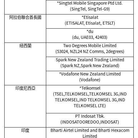
*Singtel Mobile Singapore Ptd Ltd.
(SingTel, SingTel-G9)
阿拉伯聯合酋長國
*Etisalat
(ETISALAT, Etisalat, ETSLT)
*du
(du, UAE03, 42403)
紐西蘭
Two Degrees Mobile Limited
(53024, NZL24 NZ Comms, 2degrees)
Spark New Zealand Trading Limited
(Spark NZ,Spark New Zealand)
*Vodafone New Zealand Limited
(Vodafone)
印度尼西亞
*Telkomsel
(TSEL,TELKOMSEL,TELKOMSEL 3G,IND
TELKOMSEL,IND TELKOMSEL 3G,IND
TELKOMSEL LTE)
PT Indosat Tbk.
(INDOSATOOREDOO,INDOSAT)
印度
Bharti Airtel Limited and Bharti Hexacom
Limited