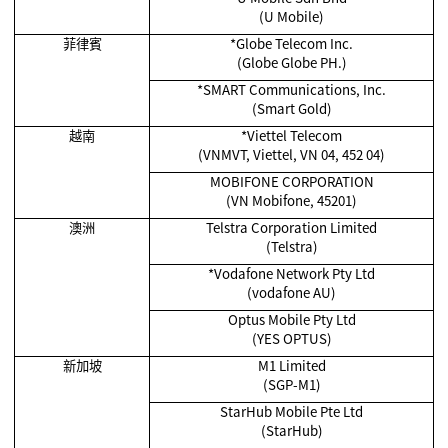
(U Mobile)
菲律賓
*Globe Telecom Inc.
(Globe Globe PH.)
*SMART Communications, Inc.
(Smart Gold)
越南
*Viettel Telecom
(VNMVT, Viettel, VN 04, 452 04)
MOBIFONE CORPORATION
(VN Mobifone, 45201)
澳洲
Telstra Corporation Limited
(Telstra)
*Vodafone Network Pty Ltd
(vodafone AU)
Optus Mobile Pty Ltd
(YES OPTUS)
新加坡
M1 Limited
(SGP-M1)
StarHub Mobile Pte Ltd
(StarHub)