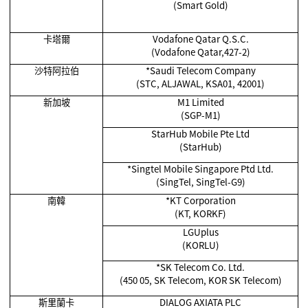
(Smart Gold)
卡塔爾
Vodafone Qatar Q.S.C.
(Vodafone Qatar,427-2)
沙特阿拉伯
*Saudi Telecom Company
(STC, ALJAWAL, KSA01, 42001)
新加坡
M1 Limited
(SGP-M1)
StarHub Mobile Pte Ltd
(StarHub)
*Singtel Mobile Singapore Ptd Ltd.
(SingTel, SingTel-G9)
南韓
*KT Corporation
(KT, KORKF)
LGUplus
(KORLU)
*SK Telecom Co. Ltd.
(450 05, SK Telecom, KOR SK Telecom)
斯里蘭卡
DIALOG AXIATA PLC