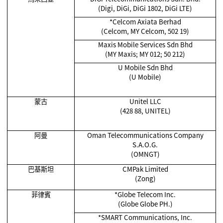
(Digi, DiGi, DiGi 1802, DiGi LTE)
*Celcom Axiata Berhad
(Celcom, MY Celcom, 502 19)
Maxis Mobile Services Sdn Bhd
(MY Maxis; MY 012; 50 212)
U Mobile Sdn Bhd
(U Mobile)
蒙古
Unitel LLC
(428 88, UNITEL)
阿曼
Oman Telecommunications Company
S.A.O.G.
(OMNGT)
巴基斯坦
CMPak Limited
(Zong)
菲律賓
*Globe Telecom Inc.
(Globe Globe PH.)
*SMART Communications, Inc.