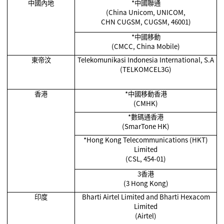
中國內地
*
中國聯通
(China Unicom, UNICOM,
CHN CUGSM, CUGSM, 46001)
*
中國移動
(CMCC, China Mobile)
東帝汶
Telekomunikasi Indonesia International, S.A
(TELKOMCEL3G)
香港
*
中國移動香港
(CMHK)
*
數碼通香港
(SmarTone HK)
*Hong Kong Telecommunications (HKT)
Limited
(CSL, 454-01)
3香港
(3 Hong Kong)
印度
Bharti Airtel Limited and Bharti Hexacom
Limited
(Airtel)