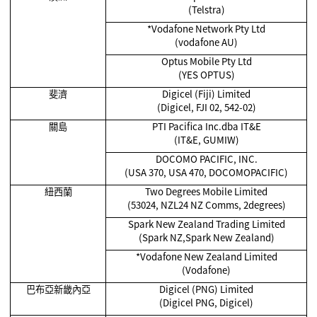
(Telstra)
*Vodafone Network Pty Ltd
(vodafone AU)
Optus Mobile Pty Ltd
(YES OPTUS)
斐濟
Digicel (Fiji) Limited
(Digicel, FJI 02, 542-02)
關島
PTI Pacifica Inc.dba IT&E
(IT&E, GUMIW)
DOCOMO PACIFIC, INC.
(USA 370, USA 470, DOCOMOPACIFIC)
紐西蘭
Two Degrees Mobile Limited
(53024, NZL24 NZ Comms, 2degrees)
Spark New Zealand Trading Limited
(Spark NZ,Spark New Zealand)
*Vodafone New Zealand Limited
(Vodafone)
巴布亞新畿內亞
Digicel (PNG) Limited
(Digicel PNG, Digicel)