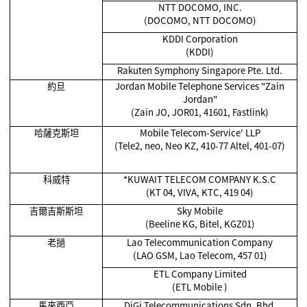
NTT DOCOMO, INC.
(DOCOMO, NTT DOCOMO)
KDDI Corporation
(KDDI)
Rakuten Symphony Singapore Pte. Ltd.
約旦
Jordan Mobile Telephone Services "Zain
Jordan"
(Zain JO, JOR01, 41601, Fastlink)
哈薩克斯坦
Mobile Telecom-Service' LLP
(Tele2, neo, Neo KZ, 410-77 Altel, 401-07)
科威特
*KUWAIT TELECOM COMPANY K.S.C
(KT 04, VIVA, KTC, 419 04)
吉爾吉斯斯坦
Sky Mobile
(Beeline KG, Bitel, KGZ01)
老撾
Lao Telecommunication Company
(LAO GSM, Lao Telecom, 457 01)
ETL Company Limited
(ETL Mobile )
馬來西亞
DiGi Telecommunications Sdn. Bhd.