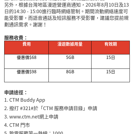
另外，根據台灣地區漫遊營運商通知，2026年8月10日及13
日的14:30 - 15:00進行臨時網絡管制。期間流動網絡速度可
能受影響，而語音通話及短訊服務不受影響，建議您提前規
劃通訊需求。謝謝！
服務收費：
費用
漫遊數據用量
有效期
優惠價
$68
5GB
15
日
優惠價
$98
8GB
15
日
申請途徑：
1.
CTM Buddy App
2.
撥打 #321#於「CTM 服務申請目錄」申請
3. www.ctm.net
網上申請
4.
CTM 門市
5.
致電服務第一熱線：
1000