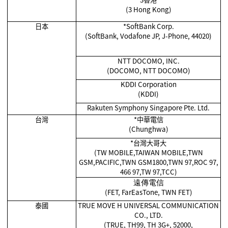
(3 Hong Kong)
日本
*SoftBank Corp.
(SoftBank, Vodafone JP, J-Phone, 44020)
NTT DOCOMO, INC.
(DOCOMO, NTT DOCOMO)
KDDI Corporation
(KDDI)
Rakuten Symphony Singapore Pte. Ltd.
台灣
*
中華電信
(Chunghwa)
*
台灣大哥大
(TW MOBILE,TAIWAN MOBILE,TWN
GSM,PACIFIC,TWN GSM1800,TWN 97,ROC 97,
466 97,TW 97,TCC)
遠傳電信
(FET, FarEasTone, TWN FET)
泰國
TRUE MOVE H UNIVERSAL COMMUNICATION
CO., LTD.
(TRUE, TH99, TH 3G+, 52000,