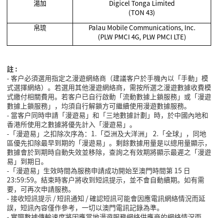
湯加
Digicel Tonga Limited
(TON 43)
帛琉
Palau Mobile Communications, Inc.
(PLW PMCI 4G, PLW PMCI LTE)
註 :
-
客戶必須選用指定之漫遊網絡商（建議客戶於手機內以「手動」模
式選擇網絡）。若選用其他漫遊網絡商，需按所選之漫遊數據收費模
式繳付相關費用。若客戶已自行啟動「流動數據上鎖服務」或「漫遊
數據上鎖服務」，均須自行解鎖方可繼續使用漫遊數據服務。
-
當客戶同時申請「漫遊易」和「三地數據計劃」時，於中國內地和
香港所使用之數據將優先計入「漫遊易」。
-「漫遊易」之扣除次序為：1.「亞洲及大洋洲」 2.「全球」，同地
區優先扣除最早到期的「漫遊易」。剩餘數據用量是以總用量顯示，
數據會於到期時自動失效並移除，查詢之有效期將顯示最遲之「漫遊
易」到期日。
-
「漫遊易」生效時間為服務申請成功開始至澳門時間第
15
日
23:59:59
。結束時客戶將收到短訊提示，並不會自動續期。如有需
要，可再次申請服務。
-
接收短訊提示
/
短訊通知
/
確認短訊可能會因應電訊網絡情況而延
誤，短訊內容僅作參考，一切以澳門電訊記錄為準。
-
實際數據傳輸速度將因應當地漫遊服務網絡供應商的網絡情況而