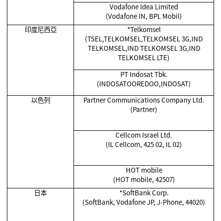
Vodafone Idea Limited
(Vodafone IN, BPL Mobil)
印度尼西亞
*Telkomsel
(TSEL,TELKOMSEL,TELKOMSEL 3G,IND
TELKOMSEL,IND TELKOMSEL 3G,IND
TELKOMSEL LTE)
PT Indosat Tbk.
(INDOSATOOREDOO,INDOSAT)
以色列
Partner Communications Company Ltd.
(Partner)
Cellcom Israel Ltd.
(IL Cellcom, 425 02, IL 02)
HOT mobile
(HOT mobile, 42507)
日本
*SoftBank Corp.
(SoftBank, Vodafone JP, J-Phone, 44020)