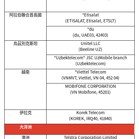
阿拉伯聯合酋長國
*Etisalat
(ETISALAT, Etisalat, ETSLT)
*du
(du, UAE03, 42403)
烏茲別克斯坦
Unitel LLC
(Beeline UZ)
"Uzbektelecom" JSC UzMobile branch
(Uzbektelecom)
越南
*Viettel Telecom
(VNMVT, Viettel, VN 04, 452 04)
MOBIFONE CORPORATION
(VN Mobifone, 45201)
伊拉克
Korek Telecom
(KOREK, IRQ40, 41840)
大洋洲
澳洲
Telstra Corporation Limited