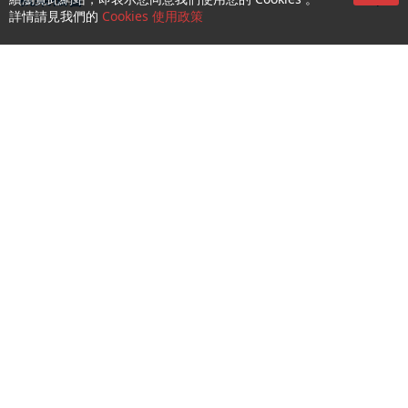
就業機會
續瀏覽此網站，即表示您同意我們使用您的 Cookies 。
詳情請見我們的
Cookies 使用政策
關注我們
CTM Buddy APP