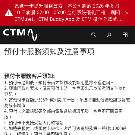
為進一步提升服務質素，本公司將於 2026 年 8 月
10 日凌晨 02:00 – 05:00 進行系統優化工程，期間
CTM.net、CTM Buddy App 及 CTM 微信公眾號
網上服務將會暫停。不便之處，敬請見諒！
預付卡服務須知及注意事項
預付卡服務客戶須知:
1. 預付卡過期後，預付卡內之餘額及剩餘用量將不獲退回。
2. 應澳門政府要求，購買預付卡時，客戶須出示身份證明文件以作
登記 。
3. 當預付卡餘額少於$30或到期前一日，系統將自動傳送短訊提醒您
為該卡增值。
4. 預付卡之電話號碼全部由電腦系統循環配發，客戶不可隨意更
改。
5. 預付卡不支援受話人付款電話。
6. 如遺失預付卡或預付卡被盜，客戶可致電服務第一熱線: 1000報
失。一經報失，預付卡將即時作廢。