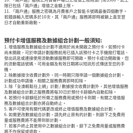
限已包括「兩戶通」增值之金額上限。
11. 「兩戶通」服務之密碼為月費客戶之智能卡號碼最後四個數字。
若錯誤輸入密碼多於10次，其「兩戶通」服務將即時被鎖上直至翌
日才自動重新啟動。
預付卡增值服務及數據組合計劃一般須知:
1. 增值服務及數據組合計劃不適用於尚未開啟之預付卡，如預付卡
尚未開啟，可於申請計劃服務前用已插入該預付卡之手機撥打電話、
發出訊息或連接使用流動數據服務即可開啟。預付卡成功開啟後，您
的流動電話號碼、可用金額及有效日期將以短訊形式傳送至您的手
機。
2. 除數據按次收費計劃外，同一時期只限申請一個數據組合計劃。
計劃成功申請後，相關之服務費將即時扣除。
3. 除「全澳輕鬆任上網」計劃 / 數據按次收費計劃外，其他增值服務
及數據組合計劃之服務費將每30日於預付卡餘額內自動扣除。
4. 若預付卡餘額低於所需之服務費用或預付卡到期，有關之增值服
務及數據組合計劃亦將自動終止。
5. 客戶可使用有關代碼更改或終止增值服務及數據組合計劃。
6. 如需更改數據組合計劃，請先終止原有的計劃，則餘下之免費用
量或服務費將不能帶到新計劃。
7. 若客戶終止其使用中之數據組合計劃，餘下之免費用量或服務費
將不作保留或退款。