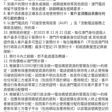
7. 如客戶的預付卡遺失或損毀，過期或無效等其他原因，澳門電訊
保留不接受換卡、現金退還、餘額轉讓及號碼要求。
8. 客戶須承擔並正確及合法地使用預付卡，
客戶並須獨自承擔任何
所引起的責任。
9. 以澳門電訊的「可接受使用政策（AUP）」及「流動電話服務之
條款及細則」所約束。
10. 按照政府規定，於2025 年 11 月 21 日起，每位澳門身份證個人
客戶最多可登記 6 張預付卡，澳門外地僱員身份認別證 或 其他旅遊
證件個人客戶最多可登記 3 張預付卡。每位機構客戶（不包括澳門特
別行政區公共實體）最多可登記 25 張預付卡，若超過數量登記將被
限制。
11. 預付卡內之餘額，恕不能退還及轉讓。
12. 所有價格以澳門幣計算。
13. 根據第15/2002號行政法規<<電信碼號資源的管理及分配>>的規
定，因應有效運用碼號資源的原則，電話號碼在原持有人終止使用後
可被收回再作分配。因而客戶明白及知悉，如其所分配之電話號碼已
在任何第三方或其平台（包括但不限於網站，應用程式）登記，客戶
應自行負責向該等第三方提供證明。就此澳門電訊可在客戶要求下出
具號碼分配聲明。
14. 根據第15/2002號行政法規<<電信碼號資源的管理及分配>>的規
定，因應有效運用碼號資源的原則，電話號碼在原持有人終止使用後
會被收回再作分配。因而客戶在終止使用獲分配的電話號碼前應自行
更新在第三方電子平台（包括網站及應用程式）以該電話號碼登記的