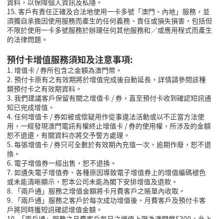
資料，以保障個人資訊及私隱。
15. 客戶有責任正確及合法地使用一卡多號「澳門、內地」服務，並
須獨自承擔因使用服務而產生的任何義務、責任或損失損害，包括但
不限於使用一卡多號服務於辦理任何其他服務和／或應用程式而產生
的法律問題。
預付卡增值服務須知及注意事項:
1. 增值卡 / 券所包含之金額為澳門幣。
2. 預付卡原有之有效期將於增值完成後自動延長，詳情請參閱該種
類預付卡之有效期資料。
3. 我們建議客戶保留有關之增值卡 / 券，直至預付卡收到確認短訊通
知已完成增值。
4. 任何增值卡 / 券如被或懷疑用作從事違法活動或以不正當方法使
用，一經發現澳門電訊有權終止增值卡 / 券的使用權，所涉及的金額
恕不退還，有關資料亦將交予警方處理。
5. 每張增值卡 / 券只可全數於有效期內充值一次，逾期作廢，恕不退
換。
6. 電子增值券一經出售，恕不退換。
7. 如遺失電子增值券、各種原因導致電子增值券上的增值編碼褪色
或未能清晰顯示，恕本公司未能為閣下安排增值及退款。
8. 「兩戶通」服務之增值金額將卡月費客戶之賬單內收取。
9. 「兩戶通」服務之客戶於每次成功增值後，月費客戶及預付卡客
戶將同時獲短訊確認增值金額。
10. 「兩戶通」服務之月費客戶每日之增值上限為澳門幣$300，此上