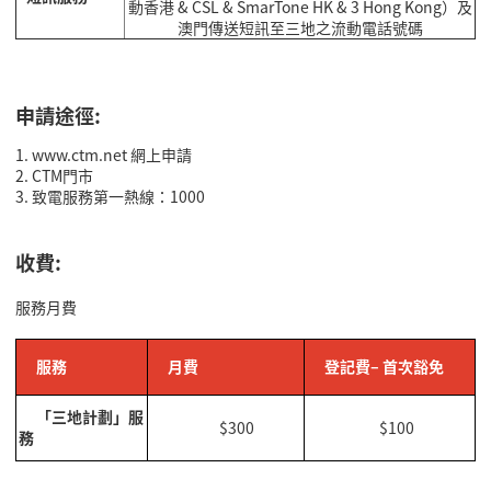
動香港 & CSL & SmarTone HK & 3 Hong Kong）及
澳門傳送短訊至三地之流動電話號碼
申請途徑:
1. www.ctm.net 網上申請
2.
CTM
門市
3. 致電服務第一熱線：1000
收費:
服務月費
服務
月費
登記費–
首次豁免
「三地計劃」服
$300
$100
務