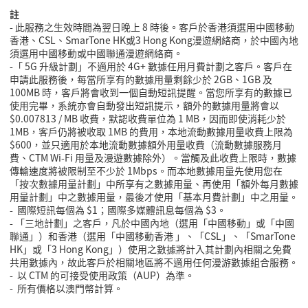
註
-
此服務之生效時間為翌日晚上
8
時後。客戶於香港須選用
中國移動
香港
、CSL
、SmarTone HK或3 Hong Kong漫遊網絡商，於中國內地
須選用中國移動或中國聯通漫遊網絡商。
-「 5G 升級計劃」不適用於 4G+ 數據任用月費計劃之客戶。客戶在
申請此服務後，每當所享有的數據用量剩餘少於 2GB、1GB 及
100MB 時，客戶將會收到一個自動短訊提醒。當您所享有的數據已
使用完畢，系統亦會自動發出短訊提示，額外的數據用量將會以
$0.007813
/ MB 收費，默認收費單位為 1 MB，因而即使消耗少於
1MB，客戶仍將被收取 1MB 的費用，本地流動數據用量收費上限為
$600，並只適用於本地流動數據額外用量收費（流動數據服務月
費、CTM Wi-Fi 用量及漫遊數據除外）。當觸及此收費上限時，數據
傳輸速度將被限制至不少於 1Mbps。而本地數據用量先使用您在
「按次數據用量計劃」中所享有之數據用量、再使用「額外每月數據
用量計劃」中之數據用量，最後才使用「基本月費計劃」中之用量。
-
國際短訊每個為
$1
；國際多媒體訊息每個為
$3
。
-
「三地計劃」之客戶，凡於中國內地（選用「中國移動」或「中國
聯通」）和香港（選用「
中國移動香港
」、「
CSL
」、「SmarTone
HK」或「3 Hong Kong」）使用之數據將計入其計劃內相關之免費
共用數據內，故此客戶於相關地區將不適用任何漫游數據組合服務。
-
以
CTM
的可接受使用政策（
AUP
）為準。
- 所有價格以澳門幣計算。