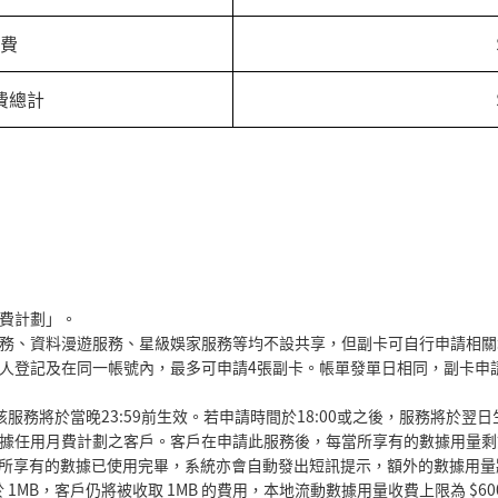
費
費總計
費計劃」。
務、資料漫遊服務、星級娛家服務等均不設共享，但副卡可自行申請相關
人登記及在同一帳號內，最多可申請
4
張副卡。帳單發單日相同，副卡申
該服務將於當晚
23:59
前生效。若申請時間於
18:00
或之後，服務將於翌日
G+ 數據任用月費計劃之客戶。客戶在申請此服務後，每當所享有的數據用量剩餘少於
有的數據已使用完畢，系統亦會自動發出短訊提示，額外的數據用量將會以 $0
於 1MB，客戶仍將被收取 1MB 的費用，本地流動數據用量收費上限為 $