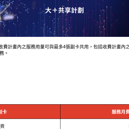
收費計畫內之服務用量可與最多
4
張副卡共用，包括收費計畫內
務。
副卡
服務月
費