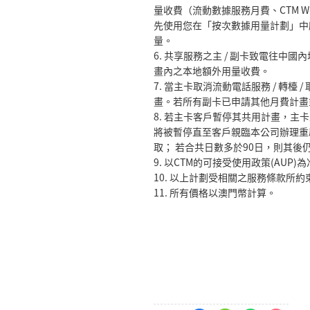
量收費（流動數據服務月費、CTM W
先使用您在「按次數據用量計劃」中
量。
6.
共享服務之主
/
副卡致電往中國內
畫內之本地額外用量收費。
7.
當主卡取消流動電話服務
/
轉檯
/
畫。若所有副卡已申請其他月費計畫
8.
若主卡客戶暫停其共用計畫，主卡
將被暫停直至客戶親臨本公司辦理重
取；
若合共日數多於
90
日，則其後
9.
以
CTM
的可接受使用政策
(AUP)
為
10.
以上計劃受相關之服務條款所約
11. 所有價格以澳門幣計算。