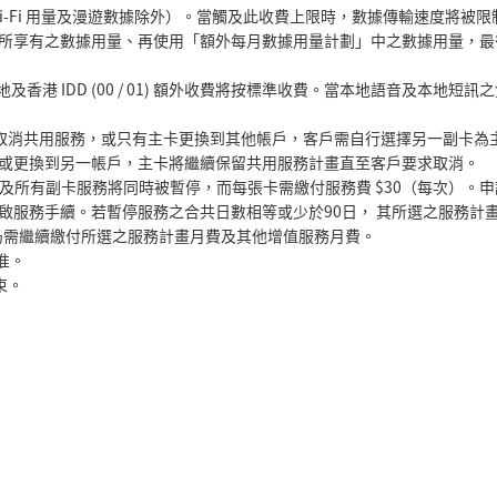
i-Fi 用量及漫遊數據除外）。當觸及此收費上限時，數據傳輸速度將被限制
所享有之數據用量、再使用「額外每月數據用量計劃」中之數據用量，最
地及香港
IDD (00 / 01)
額外收費將按標準收費。當本地語音及本地短訊之
取消共用服務，或只有主卡更換到其他帳戶，客戶需自行選擇另一副卡為
或更換到另一帳戶，主卡將繼續保留共用服務計畫直至客戶要求取消。
及所有副卡服務將同時被暫停，而每張卡需繳付服務費
$30
（每次）。申
啟服務手續。若暫停服務之合共日數相等或少於
90
日，
其所選之服務計
仍需繼續繳付所選之服務計畫月費及其他增值服務月費。
准。
束。