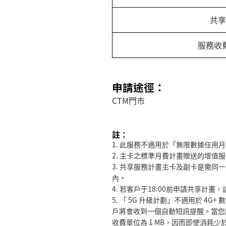
共享
服務收
申請途徑：
CTM
門市
註：
1.
此服務不適用於「無限數據任用月
2.
主卡之標準月費計畫贈送的增值服
3.
共享服務計畫主卡及副卡是需同一
內。
4.
若客戶于
18:00
前申請共享計畫，
5. 「 5G 升級計劃」不適用於 4
戶將會收到一個自動短訊提醒。當您所享
收費單位為 1 MB，因而即使消耗少