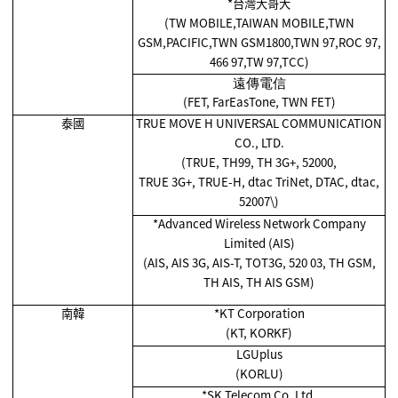
*
台灣大哥大
(TW MOBILE,TAIWAN MOBILE,TWN
GSM,PACIFIC,TWN GSM1800,TWN 97,ROC 97,
466 97,TW 97,TCC)
遠傳電信
(FET, FarEasTone, TWN FET)
泰國
TRUE MOVE H UNIVERSAL COMMUNICATION
CO., LTD.
(TRUE, TH99, TH 3G+, 52000,
TRUE 3G+, TRUE-H, dtac TriNet, DTAC, dtac,
52007\)
*Advanced Wireless Network Company
Limited (AIS)
(AIS, AIS 3G, AIS-T, TOT3G, 520 03, TH GSM,
TH AIS, TH AIS GSM)
南韓
*KT Corporation
(KT, KORKF)
LGUplus
(KORLU)
*SK Telecom Co. Ltd.