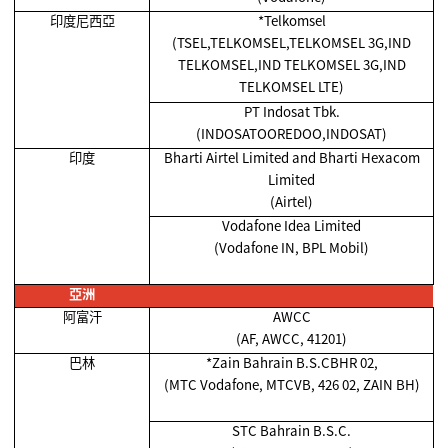
印度尼西亞
*Telkomsel
(TSEL,TELKOMSEL,TELKOMSEL 3G,IND
TELKOMSEL,IND TELKOMSEL 3G,IND
TELKOMSEL LTE)
PT Indosat Tbk.
(INDOSATOOREDOO,INDOSAT)
印度
Bharti Airtel Limited and Bharti Hexacom
Limited
(Airtel)
Vodafone Idea Limited
(Vodafone IN, BPL Mobil)
亞洲
阿富汗
AWCC
(AF, AWCC, 41201)
巴林
*Zain Bahrain B.S.CBHR 02,
(MTC Vodafone, MTCVB, 426 02, ZAIN BH)
STC Bahrain B.S.C.