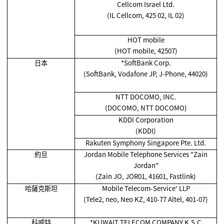
Cellcom Israel Ltd.
(IL Cellcom, 425 02, IL 02)
HOT mobile
(HOT mobile, 42507)
日本
*SoftBank Corp.
(SoftBank, Vodafone JP, J-Phone, 44020)
NTT DOCOMO, INC.
(DOCOMO, NTT DOCOMO)
KDDI Corporation
(KDDI)
Rakuten Symphony Singapore Pte. Ltd.
約旦
Jordan Mobile Telephone Services "Zain
Jordan"
(Zain JO, JOR01, 41601, Fastlink)
哈薩克斯坦
Mobile Telecom-Service' LLP
(Tele2, neo, Neo KZ, 410-77 Altel, 401-07)
科威特
*KUWAIT TELECOM COMPANY K.S.C