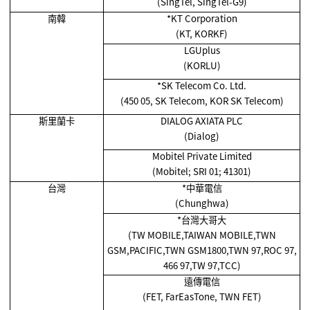
(SingTel, SingTel-G9)
南韓
*KT Corporation
(KT, KORKF)
LGUplus
(KORLU)
*SK Telecom Co. Ltd.
(450 05, SK Telecom, KOR SK Telecom)
斯里蘭卡
DIALOG AXIATA PLC
(Dialog)
Mobitel Private Limited
(Mobitel; SRI 01; 41301)
台灣
*
中華電信
(Chunghwa)
*
台灣大哥大
(TW MOBILE,TAIWAN MOBILE,TWN
GSM,PACIFIC,TWN GSM1800,TWN 97,ROC 97,
466 97,TW 97,TCC)
遠傳電信
(FET, FarEasTone, TWN FET)