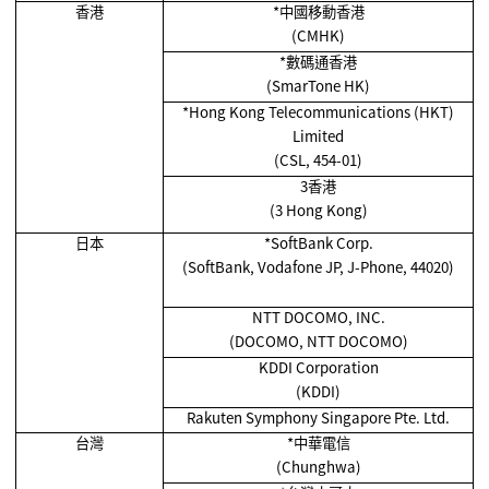
香港
*
中國移動香港
(CMHK)
*
數碼通香港
(SmarTone HK)
*Hong Kong Telecommunications (HKT)
Limited
(CSL, 454-01)
3香港
(3 Hong Kong)
日本
*SoftBank Corp.
(SoftBank, Vodafone JP, J-Phone, 44020)
NTT DOCOMO, INC.
(DOCOMO, NTT DOCOMO)
KDDI Corporation
(KDDI)
Rakuten Symphony Singapore Pte. Ltd.
台灣
*
中華電信
(Chunghwa)