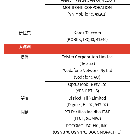
(VNMVT, Viettel, VN 04, 452 04)
MOBIFONE CORPORATION
(VN Mobifone, 45201)
伊拉克
Korek Telecom
(KOREK, IRQ40, 41840)
大洋洲
澳洲
Telstra Corporation Limited
(Telstra)
*Vodafone Network Pty Ltd
(vodafone AU)
Optus Mobile Pty Ltd
(YES OPTUS)
斐濟
Digicel (Fiji) Limited
(Digicel, FJI 02, 542-02)
關島
PTI Pacifica Inc.dba IT&E
(IT&E, GUMIW)
DOCOMO PACIFIC, INC.
(USA 370, USA 470, DOCOMOPACIFIC)