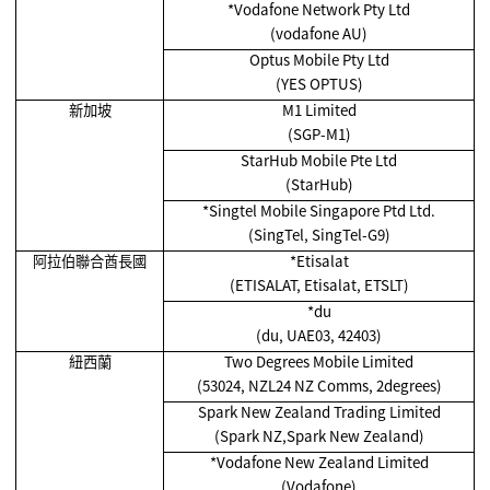
*Vodafone Network Pty Ltd
(vodafone AU)
Optus Mobile Pty Ltd
(YES OPTUS)
新加坡
M1 Limited
(SGP-M1)
StarHub Mobile Pte Ltd
(StarHub)
*Singtel Mobile Singapore Ptd Ltd.
(SingTel, SingTel-G9)
阿拉伯聯合酋長國
*Etisalat
(ETISALAT, Etisalat, ETSLT)
*du
(du, UAE03, 42403)
紐西蘭
Two Degrees Mobile Limited
(53024, NZL24 NZ Comms, 2degrees)
Spark New Zealand Trading Limited
(Spark NZ,Spark New Zealand)
*Vodafone New Zealand Limited
(Vodafone)