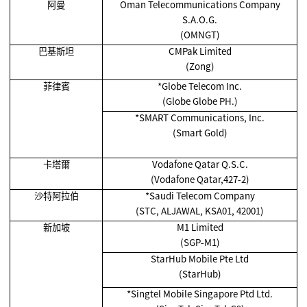
阿曼
Oman Telecommunications Company
S.A.O.G.
(OMNGT)
巴基斯坦
CMPak Limited
(Zong)
菲律賓
*Globe Telecom Inc.
(Globe Globe PH.)
*SMART Communications, Inc.
(Smart Gold)
卡塔爾
Vodafone Qatar Q.S.C.
(Vodafone Qatar,427-2)
沙特阿拉伯
*Saudi Telecom Company
(STC, ALJAWAL, KSA01, 42001)
新加坡
M1 Limited
(SGP-M1)
StarHub Mobile Pte Ltd
(StarHub)
*Singtel Mobile Singapore Ptd Ltd.