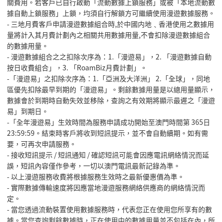
關費用。若客戶已自行啟動「流動數據上鎖服務」或被「本地流動數
據自動上鎖服務」上鎖，均須自行解鎖方可繼續使用漫遊數據服務。
- 三地月費客戶申請漫遊數據組合時,於中國内地﹑香港使用之數據用
量將計入其月費計劃內之相關共用數據用量,不會扣除漫遊數據組合
的數據用量。
- 漫遊數據組合之之扣除次序為：1.「漫遊易」，2. 「漫遊數據自動
按日收費組合」，3. 「RoamBiz月費計劃」。
-「漫遊易」之扣除次序為：1.「亞洲及大洋洲」 2.「全球」，同地
區優先扣除最早到期的「漫遊易」。剩餘數據用量是以總用量顯示，
數據會於到期時自動失效並移除，查詢之有效期將顯示最遲之「漫遊
易」到期日。
-「全年漫遊易」生效時間為服務申請成功開始至澳門時間第 365日
23:59:59。結束時客戶將收到短訊提示，並不會自動續期。如有需
要，可再次申請服務。
- 接收短訊提示 / 短訊通知 / 確認短訊可能會因應電訊網絡情況而延
誤，短訊內容僅作參考，一切以澳門電訊最新記錄為準。
- 以上漫遊服務收費將根據服務生效時之最新優惠價為準。
- 實際數據傳輸速度將因應當地漫遊服務網絡供應商的網絡情況而
定。
- 當您透過流動裝置使用數據服務時，代表您正在使用您所享有的數
據。當您查詢剩餘數據時，正在使用中的數據用量並不包括在內，所