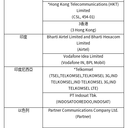
*Hong Kong Telecommunications (HKT)
Limited
(CSL, 454-01)
3香港
(3 Hong Kong)
印度
Bharti Airtel Limited and Bharti Hexacom
Limited
(Airtel)
Vodafone Idea Limited
(Vodafone IN, BPL Mobil)
印度尼西亞
*Telkomsel
(TSEL,TELKOMSEL,TELKOMSEL 3G,IND
TELKOMSEL,IND TELKOMSEL 3G,IND
TELKOMSEL LTE)
PT Indosat Tbk.
(INDOSATOOREDOO,INDOSAT)
以色列
Partner Communications Company Ltd.
(Partner)