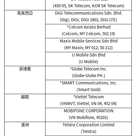
(450 05, SK Telecom, KOR SK Telecom)
馬來西亞
DiGi Telecommunications Sdn. Bhd.
(Digi, DiGi, DiGi 1802, DiGi LTE)
*Celcom Axiata Berhad
(Celcom, MY Celcom, 502 19)
Maxis Mobile Services Sdn Bhd
(MY Maxis; MY 012; 50 212)
U Mobile Sdn Bhd
(U Mobile)
菲律賓
*Globe Telecom Inc.
(Globe Globe PH.)
*SMART Communications, Inc.
(Smart Gold)
越南
*Viettel Telecom
(VNMVT, Viettel, VN 04, 452 04)
MOBIFONE CORPORATION
(VN Mobifone, 45201)
澳洲
Telstra Corporation Limited
(Telstra)