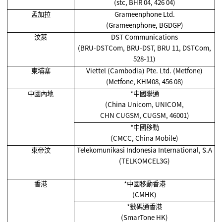
(stc, BHR 04, 426 04)
孟加拉
Grameenphone Ltd.
(Grameenphone, BGDGP)
汶萊
DST Communications
(BRU-DSTCom, BRU-DST, BRU 11, DSTCom,
528-11)
柬埔寨
Viettel (Cambodia) Pte. Ltd. (Metfone)
(Metfone, KHM08, 456 08)
中國內地
*
中國聯通
(China Unicom, UNICOM,
CHN CUGSM, CUGSM, 46001)
*
中國移動
(CMCC, China Mobile)
東帝汶
Telekomunikasi Indonesia International, S.A
(TELKOMCEL3G)
香港
*
中國移動香港
(CMHK)
*
數碼通香港
(SmarTone HK)