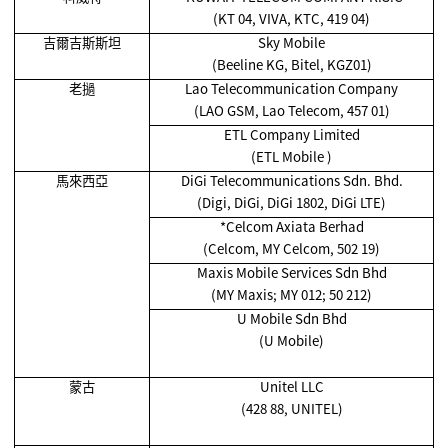
(KT 04, VIVA, KTC, 419 04)
吉爾吉斯斯坦
Sky Mobile
(Beeline KG, Bitel, KGZ01)
老撾
Lao Telecommunication Company
(LAO GSM, Lao Telecom, 457 01)
ETL Company Limited
(ETL Mobile )
馬來西亞
DiGi Telecommunications Sdn. Bhd.
(Digi, DiGi, DiGi 1802, DiGi LTE)
*Celcom Axiata Berhad
(Celcom, MY Celcom, 502 19)
Maxis Mobile Services Sdn Bhd
(MY Maxis; MY 012; 50 212)
U Mobile Sdn Bhd
(U Mobile)
蒙古
Unitel LLC
(428 88, UNITEL)