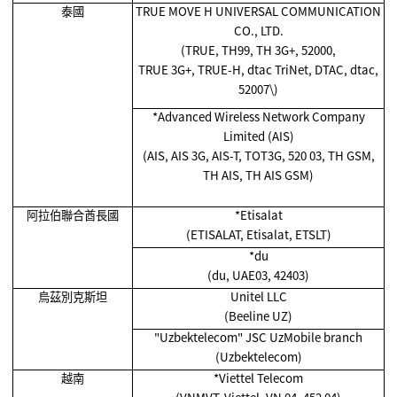
泰國
TRUE MOVE H UNIVERSAL COMMUNICATION
CO., LTD.
(TRUE, TH99, TH 3G+, 52000,
TRUE 3G+, TRUE-H, dtac TriNet, DTAC, dtac,
52007\)
*Advanced Wireless Network Company
Limited (AIS)
(AIS, AIS 3G, AIS-T, TOT3G, 520 03, TH GSM,
TH AIS, TH AIS GSM)
阿拉伯聯合酋長國
*Etisalat
(ETISALAT, Etisalat, ETSLT)
*du
(du, UAE03, 42403)
烏茲別克斯坦
Unitel LLC
(Beeline UZ)
"Uzbektelecom" JSC UzMobile branch
(Uzbektelecom)
越南
*Viettel Telecom