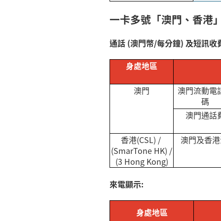
一卡多號「澳門、香港
通話
(
澳門幣
/
每分鐘
)
及短訊收費
身處地區
澳門
澳門流動電
碼
澳門通話
香港
(CSL) /
澳門及香港
(SmarTone HK) /
(3 Hong Kong)
來電顯示
:
身處地區