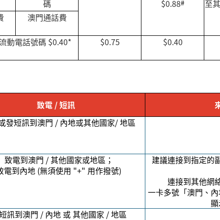
碼
$0.88
#
至
費
澳門通話費
流動電話號碼
$0.40*
$0.75
$0.40
致電
/
短訊
或發短訊到澳門
/
內地或其他國家
/
地區
致電到澳門
/
其他國家或地區；
建議連接到指定的
致電到內地
(
無須使用
"+"
用作撥號
)
連接到其他網
一卡多號「澳門、內
顯
短訊到澳門
/
內地 或 其他國家
/
地區