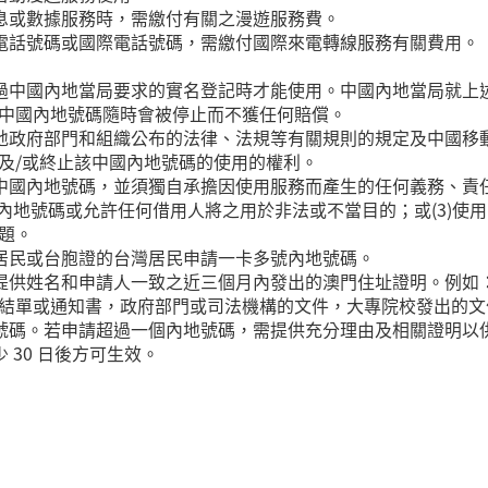
訊息或數據服務時，需繳付有關之漫遊服務費。
地電話號碼或國際電話號碼，需繳付國際來電轉線服務有關費用。
通過中國內地當局要求的實名登記時才能使用。中國內地當局就上
中國內地號碼隨時會被停止而不獲任何賠償。
內地政府部門和組織公布的法律、法規等有關規則的規定及中國移
及/或終止該中國內地號碼的使用的權利。
用中國內地號碼，並須獨自承擔因使用服務而產生的任何義務、責
2) 將內地號碼或允許任何借用人將之用於非法或不當目的；或(3)
題。
澳居民或台胞證的台灣居民申請一卡多號內地號碼。
提供姓名和申請人一致之近三個月內發出的澳門住址證明。例如：
結單或通知書，政府部門或司法機構的文件，大專院校發出的文
地號碼。若申請超過一個內地號碼，需提供充分理由及相關證明以
 30 日後方可生效。