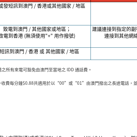
或發短訊到澳門
/
香港或其他國家
/
地區
致電到澳門
/
其他國家或地區；
建議連接到指定的副
致電到香港
(
無須使用
"+"
用作撥號
)
連接到其他網
短訊到澳門
/
香港 或 其他國家
/
地區
聽之所有來電可豁免由澳門至當地之
IDD
通話費。
一收費每分鐘
$0.88
共適用於以
“
00
”
或
“
01
”
由澳門撥出之長途電話，並