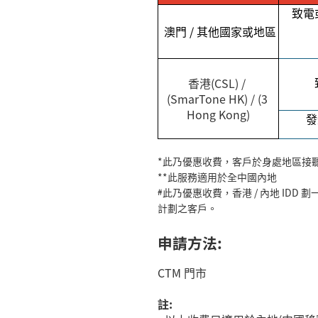
致電
澳門
/
其他國家或地區
香港
(CSL) /
(SmarTone HK) /
(3 
Hong Kong)
發
*
此乃優惠收費，客戶於身處地區接
**
此服務適用於全中國內地
#
此乃優惠收費，香港 / 內地
IDD
劃
計劃之客戶。
申請方法
:
CTM 門市
註
: