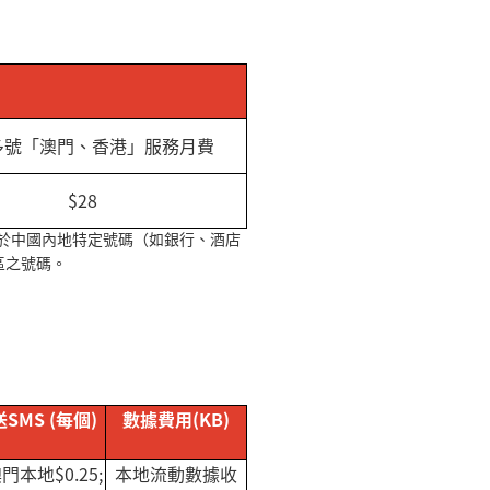
多號「澳門、香港」服務月費
$28
於中國內地特定號碼（如銀行、酒店
區之號碼。
送
SMS (
每個
)
數據費用
(KB)
澳門本地
$0.25;
本地流動數據收