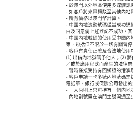
- 於澳門以外地區使用多媒體
- 如客戶將來電轉駁至其他內
- 所有價格以澳門幣計算。
- 中國內地流動號碼僅當成功
白及同意倘上述登記不成功，其
- 中國內地號碼的使用受中國
束，包括但不限於一切有關暫停
- 客戶有責任正確及合法地使
(1) 出借內地號碼予他人；(
／或於應用程式而產生的法律問
- 暫時僅接受持有回鄉證的港
- 客戶申請一卡多號內地號碼需
電話單，銀行或保險公司發出的
- 一人原則上只可持有一個内
- 內地副號需在澳門主號開通至少