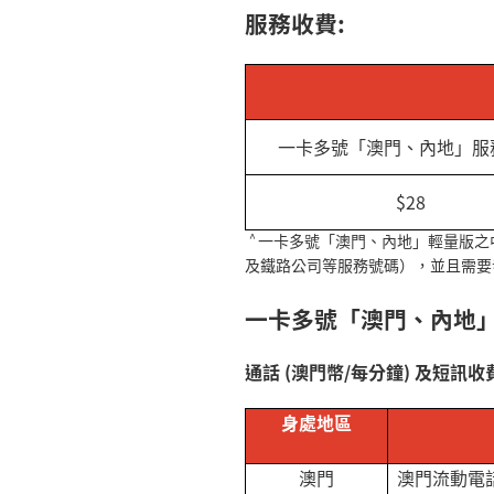
服務收費
:
一卡多號「澳門、內地」服
$28
^
一卡多號「澳門、內地」輕量版之
及鐵路公司等服務號碼），並且需要
一卡多號「澳門、內地
通話
(
澳門幣
/
每分鐘
)
及短訊收費
身處地區
澳門
澳門流動電