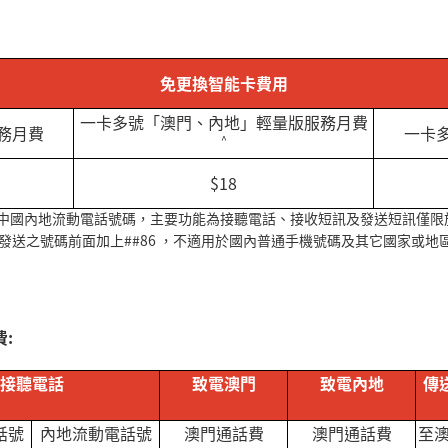
免更換智能卡費用
一卡多號「澳門、內地」輕量版服務月費
務月費
一卡
^
$18
中國內地流動電話號碼，主要功能為接聽電話、接收短訊及發送短訊僅限
發送之號碼前面加上##86 ，不適用於國內普通手機號碼及其它國家或地
」
:
接聽電話
致電澳門
致電內地
傳
話號
內地流動電話號
澳門通話費
澳門通話費
至