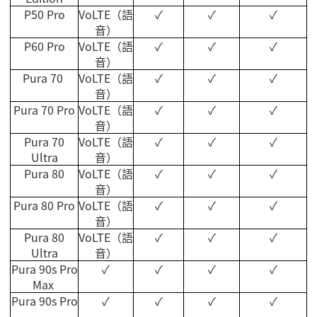
P50 Pro
VoLTE
（語
✓
✓
✓
音）
P60 Pro
VoLTE
（語
✓
✓
✓
音）
Pura 70
VoLTE
（語
✓
✓
✓
音）
Pura 70 Pro
VoLTE
（語
✓
✓
✓
音）
Pura 70
VoLTE
（語
✓
✓
✓
Ultra
音）
Pura 80
VoLTE
（語
✓
✓
✓
音）
Pura 80 Pro
VoLTE
（語
✓
✓
✓
音）
Pura 80
VoLTE
（語
✓
✓
✓
Ultra
音）
Pura 90s Pro
✓
✓
✓
✓
Max
Pura 90s Pro
✓
✓
✓
✓