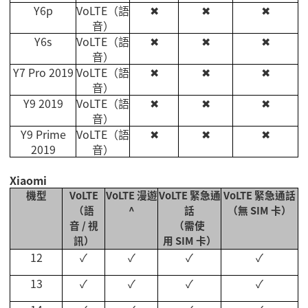
Y6p
VoLTE
（語
✖
✖
✖
音）
Y6s
VoLTE
（語
✖
✖
✖
音）
Y7 Pro 2019
VoLTE
（語
✖
✖
✖
音）
Y9 2019
VoLTE
（語
✖
✖
✖
音）
Y9 Prime
VoLTE
（語
✖
✖
✖
2019
音）
Xiaomi
機型
VoLTE
VoLTE
漫遊
VoLTE
緊急通
VoLTE
緊急通話
（語
^
話
（無
SIM
卡）
音
/
視
（需使
訊）
用
SIM
卡）
12
✓
✓
✓
✓
13
✓
✓
✓
✓