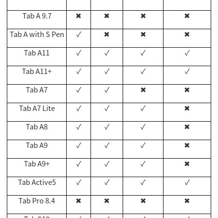
Tab A 9.7
✖
✖
✖
✖
Tab A with S Pen
✓
✖
✖
✖
Tab A11
✓
✓
✓
✓
Tab A11+
✓
✓
✓
✓
Tab A7
✓
✓
✖
✖
Tab A7 Lite
✓
✓
✓
✖
Tab A8
✓
✓
✓
✖
Tab A9
✓
✓
✓
✖
Tab A9+
✓
✓
✓
✖
Tab Active5
✓
✓
✓
✓
Tab Pro 8.4
✖
✖
✖
✖