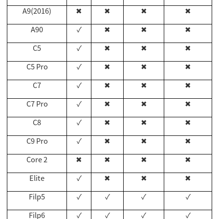
A9(2016)
✖
✖
✖
✖
A90
✓
✖
✖
✖
C5
✓
✖
✖
✖
C5 Pro
✓
✖
✖
✖
C7
✓
✖
✖
✖
C7 Pro
✓
✖
✖
✖
C8
✓
✖
✖
✖
C9 Pro
✓
✖
✖
✖
Core 2
✖
✖
✖
✖
Elite
✓
✖
✖
✖
Filp5
✓
✓
✓
✓
Filp6
✓
✓
✓
✓