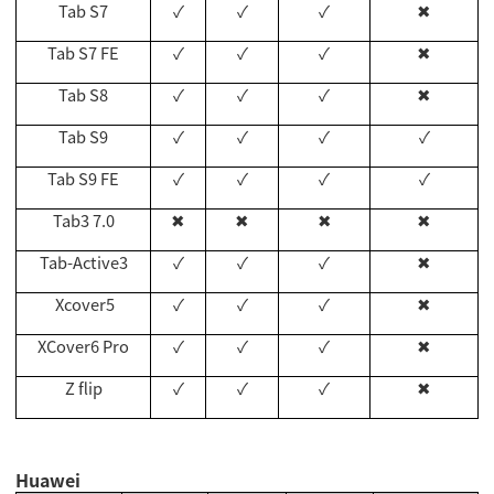
Tab S7
✓
✓
✓
✖
Tab S7 FE
✓
✓
✓
✖
Tab S8
✓
✓
✓
✖
Tab S9
✓
✓
✓
✓
Tab S9 FE
✓
✓
✓
✓
Tab3 7.0
✖
✖
✖
✖
Tab-Active3
✓
✓
✓
✖
Xcover5
✓
✓
✓
✖
XCover6 Pro
✓
✓
✓
✖
Z flip
✓
✓
✓
✖
Huawei