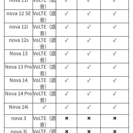
音）
nova 12 SE
VoLTE
（語
✓
✓
✓
音）
nova 12i
VoLTE
（語
✓
✓
✓
音）
nova 12s
VoLTE
（語
✓
✓
✓
音）
Nova 13
VoLTE
（語
✓
✓
✓
音）
Nova 13 Pro
VoLTE
（語
✓
✓
✓
音）
Nova 14
VoLTE
（語
✓
✓
✓
音）
Nova 14 Pro
VoLTE
（語
✓
✓
✓
音）
Nova 14i
✓
✓
✓
✓
nova 3
VoLTE
（語
✖
✖
✖
音）
nova 3i
VoLTE
（語
✖
✖
✖