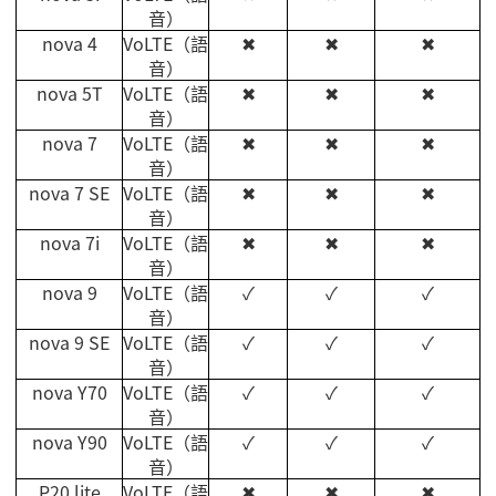
音）
nova 4
VoLTE
（語
✖
✖
✖
音）
nova 5T
VoLTE
（語
✖
✖
✖
音）
nova 7
VoLTE
（語
✖
✖
✖
音）
nova 7 SE
VoLTE
（語
✖
✖
✖
音）
nova 7i
VoLTE
（語
✖
✖
✖
音）
nova 9
VoLTE
（語
✓
✓
✓
音）
nova 9 SE
VoLTE
（語
✓
✓
✓
音）
nova Y70
VoLTE
（語
✓
✓
✓
音）
nova Y90
VoLTE
（語
✓
✓
✓
音）
P20 lite
VoLTE
（語
✖
✖
✖