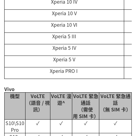
Xperia 10 IV
Xperia 10 V
Xperia 10 VI
Xperia 5 III
Xperia 5 IV
Xperia 5 V
Xperia PRO I
Vivo
機型
VoLTE
VoLTE
漫
VoLTE
緊急
VoLTE
緊急通
（語音
/
視
遊
^
通話
話
訊）
（需使
（無
SIM
卡）
用
SIM
卡）
S10\S10
✓
✓
✓
✓
Pro