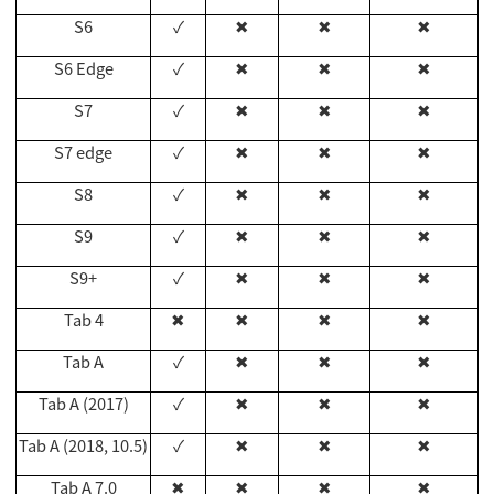
S6
✓
✖
✖
✖
S6 Edge
✓
✖
✖
✖
S7
✓
✖
✖
✖
S7 edge
✓
✖
✖
✖
S8
✓
✖
✖
✖
S9
✓
✖
✖
✖
S9+
✓
✖
✖
✖
Tab 4
✖
✖
✖
✖
Tab A
✓
✖
✖
✖
Tab A (2017)
✓
✖
✖
✖
Tab A (2018, 10.5)
✓
✖
✖
✖
Tab A 7.0
✖
✖
✖
✖