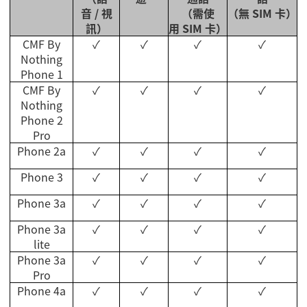
音
/
視
（需使
（無
SIM
卡）
訊）
用
SIM
卡）
CMF By
✓
✓
✓
✓
Nothing
Phone 1
CMF By
✓
✓
✓
✓
Nothing
Phone 2
Pro
Phone 2a
✓
✓
✓
✓
Phone 3
✓
✓
✓
✓
Phone 3a
✓
✓
✓
✓
Phone 3a
✓
✓
✓
✓
lite
Phone 3a
✓
✓
✓
✓
Pro
Phone 4a
✓
✓
✓
✓