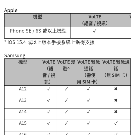
Apple
機型
VoLTE
Vo
（語音
/
視訊）
iPhone SE / 6S
或以上機型
✓
* iOS 15.4
或以上版本手機系統上獲得支援
Samsung
機型
VoLTE
VoLTE
漫
VoLTE
緊急
VoLTE
緊急通
（語
遊
^
通話
話
音
/
視
（需使
（無
SIM
卡）
訊）
用
SIM
卡）
A12
✓
✓
✓
✖
A13
✓
✓
✓
✖
A14
✓
✓
✓
✖
A15
✓
✓
✓
✓
A16
✓
✓
✓
✓