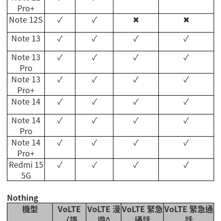
Pro+
Note 12S
✓
✓
✖
✖
Note 13
✓
✓
✓
✓
Note 13
✓
✓
✓
✓
Pro
Note 13
✓
✓
✓
✓
Pro+
Note 14
✓
✓
✓
✓
Note 14
✓
✓
✓
✓
Pro
Note 14
✓
✓
✓
✓
Pro+
Redmi 15
✓
✓
✓
✓
5G
Nothing
機型
VoLTE
VoLTE
漫
VoLTE
緊急
VoLTE
緊急通
（語
遊
^
通話
話