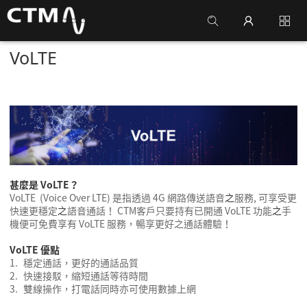
VoLTE
甚麼是
VoLTE
？
VoLTE (Voice Over LTE)
是
指
透過
4G
網路傳送語音
之
服務
,
可享受更
快速更穩定
之
語音通話
！
CTM
客戶
只要持有已開通
VoLTE
功能
之
手
機便可免費享有
VoLTE
服務，暢享更好之通話體驗！
VoLTE
優點
1.
穩定通話，更好的通話品質
2.
快速接駁，縮短通話等待時間
3.
雙線操作，
打電話同時
亦可
使用
數據
上網