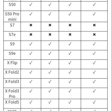
S50
✓
✓
✓
✓
S50 Pro
✓
✓
✓
✓
mini
S7
✖
✖
✖
✖
S7e
✖
✖
✖
✖
S9
✓
✓
✓
✓
S9e
✓
✓
✓
✓
X Flip
✓
✓
✓
✓
X Fold2
✓
✓
✓
✓
X Fold3
✓
✓
✓
✓
X Fold3
✓
✓
✓
✓
Pro
X Fold5
✓
✓
✓
✓