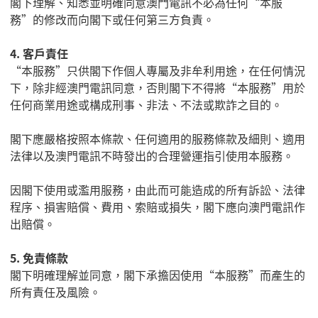
閣下理解、知悉並明確同意澳門電訊不必為任何
“
本服
務
”
的修改而向閣下或任何第三方負責。
4.
客戶責任
“
本服務
”
只供閣下作個人專屬及非牟利用途，在任何情況
下，除非經澳門電訊同意，否則閣下不得將
“
本服務
”
用於
任何商業用途或構成刑事、非法、不法或欺詐之目的。
閣下
應嚴格按照本條款、任何適用的服務條款及細則、適用
法律以及澳門電訊不時發出的合理營運指引使用本服務。
因
閣下
使用或濫用服務，由此而可能造成的所有訴訟、法律
程序、損害賠償、費用、索賠或損失，
閣下
應向澳門電訊作
出賠償。
5.
免責條款
閣下明確理解並同意，閣下承擔因使用
“
本服務
”
而產生的
所有責任及風險。