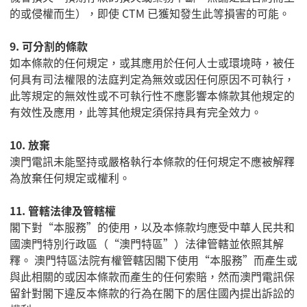
的或侵權而生），即使
CTM
已獲知發生此等損害的可能。
9.
可分割的條款
如本條款的任何規定，或其應用於任何人士或環境時，被任
何具有司法權限的法庭判定為無效或因任何原因不可執行，
此等規定的無效性或不可執行性不應影響本條款其他規定的
有效性及應用，此等其他規定須保持具有完全效力。
10.
放棄
澳門電訊未能堅持或嚴格執行本條款的任何規定不應被解釋
為放棄任何規定或權利。
11.
管轄法律及管轄權
閣下對
“
本服務
”
的使用，以及本條款均應受中華人民共和
國澳門特別行政區（
“
澳門特區
”
）法律管轄並依照其解
釋。 澳門特區法院有權管轄因閣下使用
“
本服務
”
而產生或
與此相關的或因本條款而產生的任何索賠，然而澳門電訊保
留針對閣下違反本條款的行為在閣下的居住國內提出訴訟的