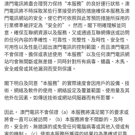
澳門電訊將盡合理努力保持
“
本服務
”
的良好運行狀態。澳
門電訊將不時採取某些行業接受的預防措施確保本服務及澳
門電訊網站的安全，使它們可依照與此等預防措施所採用的
行業標準被評定為
“
安全的
”
。 然而，閣下明確理解並同
意，確保互聯網資源以及服務，又或通過互聯網傳送或訪問
的任何內容的準確性、可靠性、完整性、及時性、安全性、
可用性以及性能已超出澳門電訊的控制範圍，而且澳門電訊
不會保證、擔保或表述使用
“
本服務
”
以及任何澳門電訊網
站均會無間斷或無差錯，同時針對所有病毒、蠕蟲、木馬、
安全威脅或其他漏洞而受到保護。
閣下明白及同意
“
本服務
”
的實際速度會因用戶的設備、技
術、網絡及軟件的使用、網絡設定及覆蓋範圍、使用量及其
他外在因素，如傳送技術或網站伺服器而有所影響。
因此， 澳門電訊不會保證（
a
）本服務將滿足閣下的要求或
將會一直可以被訪問，（
b
）本服務將會不間斷的、及時
的、安全的、無錯誤的或免受任何電腦病毒或其他入侵或有
害的機制，（
c
）使用本服務所獲得的結果均為準確或可靠