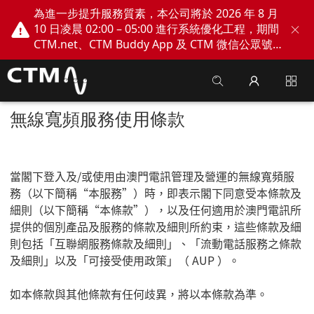
為進一步提升服務質素，本公司將於 2026 年 8 月
10 日凌晨 02:00 – 05:00 進行系統優化工程，期間
CTM.net、CTM Buddy App 及 CTM 微信公眾號
網上服務將會暫停。不便之處，敬請見諒！
無線寬頻服務使用條款
當閣下登入及
/
或使用由澳門電訊管理及營運的無線寬頻服
務（以下簡稱
“
本服務
”
）時，即表示閣下同意受本條款及
細則（以下簡稱
“
本條款
”
），以及任何適用於澳門電訊所
提供的個別產品及服務的條款及細則所約束，這些條款及細
則包括「互聯網服務條款及細則」、「流動電話服務之條款
及細則」以及「可接受使用政策」（
AUP
）。
如本條款與其他條款有任何歧異，將以本條款為準。