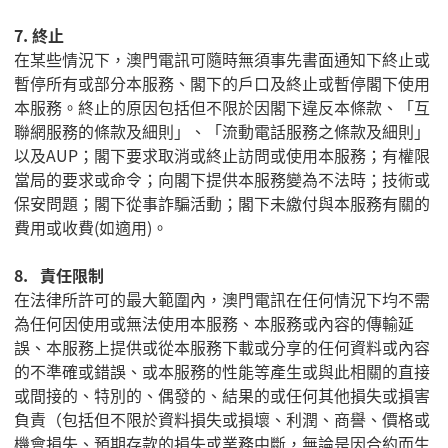
7.
終止
在某些情況下，澳門電訊可隨時無須事先書面通知下終止或
暫停所有或部分本服務、閣下的戶口及終止或暫停閣下使用
本服務。終止的原因包括但不限於因閣下違反本條款、「互
聯網服務的條款及細則」、「流動電話服務之條款及細則」
以及
AUP
；閣下要求取消或終止訪問或使用本服務；有權限
當局的要求或命令；向閣下提供本服務變為不法時；技術或
保安問題；閣下從事詐騙活動；閣下未繳付與本服務有關的
費用或收費
(
如適用
)
。
8.
責任限制
在法律所許可的最大範圍內，澳門電訊在任何情況下均不需
為任何因使用或無法使用本服務、本服務或內容的傳輸延
誤、本服務上提供或從本服務下載或分享的任何資料或內容
的不準確或錯誤、或本服務的性能等產生或與此相關的直接
或間接的、特別的、偶發的、結果的或任何其他損失或損害
負責（包括但不限於資料損失或損壞、利潤、商譽、價格或
機會損失、預期存款的損失或業務中斷，無論是因合約而生