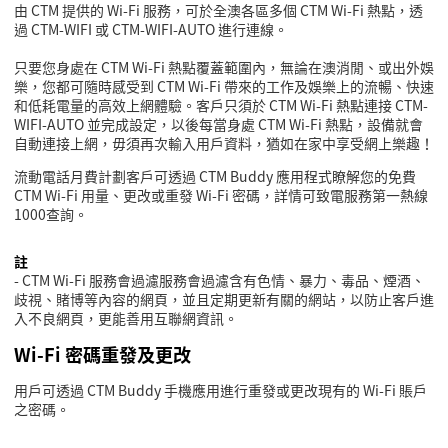
由
CTM
提供的
Wi-Fi
服務，可於全澳各區多個
CTM Wi-Fi
熱點，透
過
CTM-WIFI
或
CTM-WIFI-AUTO
進行連線。
只要您身處在
CTM Wi-Fi
熱點覆蓋範圍內，無論在澳消閒、或出外娛
樂，您都可隨時感受到
CTM Wi-Fi
帶來的工作及娛樂上的流暢、快速
和低耗電量的高效上網體驗。客戶只須於
CTM Wi-Fi
熱點連接
CTM-
WIFI-AUTO
並完成設定，以後每當身處
CTM Wi-Fi
熱點，設備就會
自動連接上網，毋須再次輸入用戶資料，猶如在家中享受網上樂趣！
流動電話月費計劃客戶可透過
CTM Buddy
應用程式瞭解您的免費
CTM Wi-Fi
用量、更改或重發
Wi-Fi
密碼，詳情可致電服務第一熱線
1000
查詢。
註
- CTM Wi-Fi
服務會過濾服務會過濾含有色情、暴力、毒品、煙酒、
歧視、賭博等內容的網頁，並且定期更新有關的網站，以防止客戶進
入不良網頁，更能善用互聯網資訊。
Wi-Fi
密碼重發及更改
用戶可透過
CTM Buddy
手機應用進行重發或更改現有的
Wi-Fi
賬戶
之密碼。