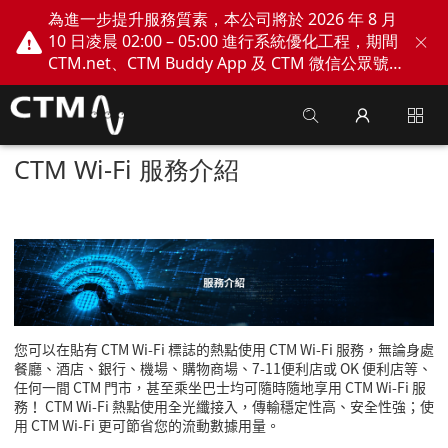
為進一步提升服務質素，本公司將於 2026 年 8 月
10 日凌晨 02:00 – 05:00 進行系統優化工程，期間
CTM.net、CTM Buddy App 及 CTM 微信公眾號
網上服務將會暫停。不便之處，敬請見諒！
CTM Wi-Fi 服務介紹
您可以在貼有
CTM Wi-Fi
標誌的熱點使用
CTM Wi-Fi
服務，無論身處
餐廳、酒店、銀行、機場、購物商場、
7-11
便利店或
OK
便利店等、
任何一間
CTM
門市，甚至乘坐巴士均可隨時隨地享用
CTM Wi-Fi
服
務！
CTM Wi-Fi
熱點使用全光纖接入，傳輸穩定性高、安全性強；使
用
CTM Wi-Fi
更可節省您的流動數據用量。