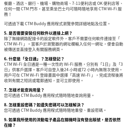
餐廳、酒店、銀行、機場、購物商場、
7-11
便利店或
OK
便利店等、
任何一間
CTM
門市，甚至乘坐巴士均可隨時隨地享用
CTM Wi-Fi
服
務！
可透過下載
CTM Buddy
應用程式瀏覽參閱詳細地點及位置。
5.
是否需要安裝任何軟件以連接上網？
除了無線網路配接卡的設定軟件外，客戶不需要任何軟件連接至「
CTM Wi-Fi
」。當客戶於瀏覽器的網址欄輸入任何一網址，便會自動
被傳送並直接登入有關服務網頁。
6.
什麼是「全日通」？怎樣登記？
CTM Wi-Fi
全日通是一種一次性的
Wi-Fi
服務，分別有「
1
日」及「
3
日」供客戶選擇。客戶可自登入後
24
小時或
72
小時內無限次使用。
用戶可在
CTM Wi-Fi
登錄畫面中選擇「高速
Wi-Fi
」，完成流程後將
收到有關之短訊或電郵通知，並可立即使用。
7.
怎樣才能查詢用量？
您可透過
CTM Buddy
應用程式隨時隨地查詢用量。
8.
怎樣重設密碼？如遺失密碼可以怎樣解決？
您可透過
CTM Buddy
應用程式隨時隨地重發、重設密碼。
9.
如果我所使用的流動電子產品在關機時沒有登出賬號，是否依然
在線？