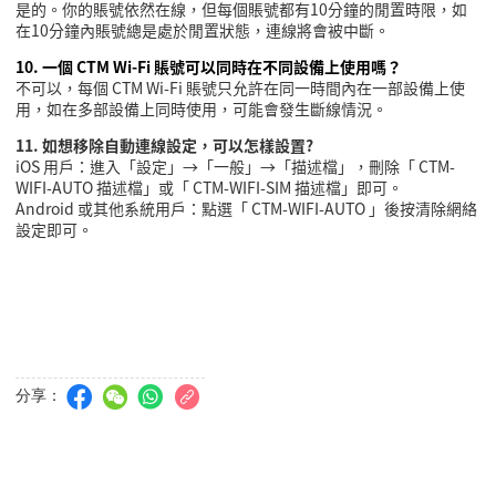
是的。你的賬號依然在線，但每個賬號都有
10
分鐘的閒置時限，如
在
10
分鐘內賬號總是處於閒置狀態，連線將會被中斷。
10.
一個
CTM Wi-Fi
賬號可以同時在不同設備上使用嗎？
不可以，每個
CTM Wi-Fi
賬號只允許在同一時間內在一部設備上使
用，如在多部設備上同時使用，可能會發生斷線情況。
11.
如想移除自動連線設定，可以怎樣設置
?
iOS
用戶：進入「設定」
→
「一般」
→
「描述檔」，刪除「
CTM-
WIFI-AUTO
描述檔」或「
CTM-WIFI-SIM
描述檔」即可。
Android
或其他系統用戶：點選「
CTM-WIFI-AUTO
」後按清除網絡
設定即可。
分享：