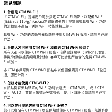
常見問題
1.
什麼是
CTM Wi-Fi
？
『
CTM Wi-Fi
』是讓用戶可於指定
CTM Wi-Fi
熱點，以配備
Wi-Fi
(IEEE 802.11b/g/n/ac/ax)
無線網絡卡的手提電腦或具有
Wi-Fi
功能
的流動電子產品，透過
Wi-Fi
技術連接上網。
具有
Wi-Fi
功能的流動設備都能夠使用
CTM Wi-Fi
服務，請參考連線
方法。
2.
什麼人才可使用
CTM Wi-Fi
和得到
CTM Wi-Fi
帳號？
所有人都可以使用
CTM Wi-Fi
服務。流動電話服務（
iPhone /
智能
手機
/
流動數據寬頻月費計劃）客戶可使計劃所包含的免費
CTM Wi-
Fi
帳號。
非
CTM
客戶可到
CTM Wi-Fi
熱點中以優惠價購買
CTM Wi-Fi
「全日
通」服務計劃。
3.
怎樣才能使用
CTM Wi-Fi
？
在熱點開啓流動裝置的
Wi-Fi
功能後連接「
CTM-WIFI
」或「
CTM-
WIFI-AUTO
」並輸入帳號及密碼後即可使用，詳細步驟請參考連接
方法。
4.
可以在什麼地方使用
CTM Wi-Fi
服務？
您可以在貼有
CTM Wi-Fi
標誌的熱點使用
CTM Wi-Fi
服務，無論身處