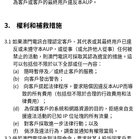
為客戶或客戶的最終用戶違反本
AUP
。
3.
權利和補救措施
3.1
如果
澳門電訊合理
認定客戶、其代表或其最終用戶已違
反或未遵守本
AUP
，
或從事（或允許他人從事）任何被
禁止的活動，則澳門電訊可採取其認為適宜的措施。這
可以包括但不限於以下全部或任一內容：
(a)
隨時暫停及／或終止客戶的服務；
(b)
向客戶發出警告；
(c)
向客戶提起法律程序，要求賠償因違反本
AUP
而導
致的所有費用（包括但不限於合理的行政費用和法
律費用）；
(d)
為保護客戶的系統和網路資源的目的，拒絕來自支
援違法活動的已知
IP
位址塊的所有流量；
(e)
對客戶採取進一步法律行動；以及
(f)
倘涉及違法行為，調查並通知有權限當局。
3.2
倘若澳門電訊收到法院命令，要求就某人投訴因客戶濫