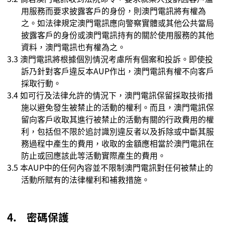
用服務而要求披露客戶的身份，則
澳門電訊將
有權為
之。如法律規定澳門電訊應向警察實體或其他公共當局
披露客戶的身份或澳門電訊持有的關於使用服務的其他
資料，澳門電訊也有權為之。
3.3
澳門電訊
將根據個別情況考慮所有個案和投訴。即使投
訴乃針對客戶違反本
AUP
作出，澳門電訊有權不向客戶
採取行動。
3.4
如可行及法律允許的情況下，澳門電訊保留採取技術措
施以避免發生被禁止的活動的權利。而且，
澳門電訊
保
留向客戶收取其進行被禁止的活動有關的行政費用的權
利，包括但不限於追討識別違反者以及拆除或中斷其服
務過程中產生的費用，收取的金額應相當於澳門電訊在
防止或回應該此等活動實際產生的費用。
3.5
本
AUP
中的任何內容並不限制澳門電訊對任何被禁止的
活動所賦有的法律權利和補救措施。
4.
密碼保護