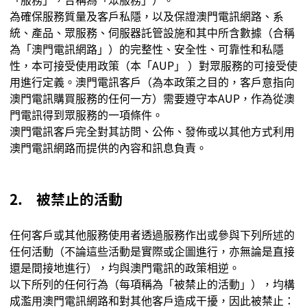
為確保服務質量及客戶私隱，以及保證澳門電訊網路、系
統、產品、眾服務、伺服器託管設施和其中所含數據（合稱
為
「
澳門電訊網路
」
）的完整性、安全性、可靠性和私隱
性，本可接受使用政策（本
「
AUP
」
）對眾服務的可接受使
用進行定義。
澳門電訊
客戶（為本政策之目的，客戶意指向
澳門電訊購買服務的任何一方）需要遵守
本
AUP
，作為從澳
門電訊得到眾服務的一項條件。
澳門電訊
客戶完全對其訪問、公佈、發佈或以其他方式利用
澳門電訊
網路而提供的內容和訊息負責。
2.
被禁止的活動
任何客戶或其他服務使用者透過服務作出或參與下列所述的
任何活動（不論這些活動是實際或企圖進行，亦無論是直接
還是間接地進行），均與澳門電訊的政策相逆。
以下所列的任何行為（每項稱為
「被
禁止的活動
」
），均構
成濫用
澳門電訊
網路和對其他客戶造成干擾，因此被禁止：