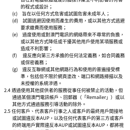
的程式或設計；
(c)
旨在以任何方式危害或試圖危害未成年人；
(d)
試圖逃避因使用而產生的費用，或以其他方式逃避
要求繳費而使用服務；
(e)
過度使用或對澳門電訊的網絡帶來不尋常的負擔，
或
以其他方式降低或干擾其他用戶使用某項服務或
造成不利影響
；
(f)
違反應向第三方承擔的任何法定義務，如合同義務
或保密義務；
(g)
違反互聯網或其他網路行為和使用的普遍接受標
準，包括但不限於網頁塗改、端口和網路掃描以及
未授權的系統滲透。
2.4
透過使用其他提供者的服務從事任何被禁止的活動，但
通過某個澳門電訊帳戶、回郵器（「
Remailer
」）或以
其他方式通過服務引導活動的除外。
2.5
任何
客戶、代表客戶行事之人或客戶的最終用戶間接地
或試圖違反本
AUP
，以及任何代表客戶的第三方或客戶
的終端用戶實際違反本
AUP
或試圖違反本
AUP
，都將視