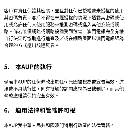
客戶有責任保護其密碼，並且對任何已授權或未授權的使用
其密碼負責。客戶
不得在未經授權的情況下
透露其密碼或使
用或允許任何人使用服務來推測密碼或進入其他系統或網
路。倘若某個網路或網路設備受到危害，
澳門電訊
完全有權
自行決定可協助進行追查及／或在網路層面以澳門電訊認為
合理的方式逐出該違反者。
5.
本
AUP
的執行
倘若本
AUP
的任何條款出於任何原因被視為或宣告無效、違
法或不具執行性，則有抵觸的詞句應視為已被刪除，而其他
條款應繼續保持完全有效。
6.
適用法律和管轄許可權
本
AUP
受中華人民共和國澳門特別行政區的法律管轄。