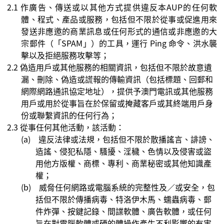
2.1
作廣告、傳送或以其他方式提供違反本
AUP
的任何軟
體、程式、產品或服務，包括但不限於從事或促進用來
發送非應邀的商業訊息或任何形式的通信或非應邀的大
宗郵件（「
SPAM
」）的工具，運行
Ping
命令、洪水襲
擊以及拒絕服務攻擊等；
2.2
偽造用戶或其他服務的相關資訊，包括但不限於故意遺
漏、刪除、偽造或謊報的傳輸資訊（包括標題、回郵和
網際網路通訊協定地址），提供予澳門電訊或其他服務
用戶或用於從事旨在於保留或掩藏客戶或其終端用戶身
份或聯繫資訊的任何行為；
2.3
從事任何其他活動，該活動：
(a)
違反法律或法規，包括但不限於
散播
謠言、誹謗、
造謠、侵犯私隱、騷擾、淫穢、色情以及侵害或盜
用他方版權、商標、專利、商業秘密或其他知識產
權；
(b)
威脅任何網路或電腦系統的完整性及／或安全，包
括但不限於傳播病毒、特洛伊木馬、蠕蟲病毒、郵
件炸彈、按鍵記錄、間諜軟體、廣告軟體，或任何
旨在對電腦軟體或硬的體操作產生不利影響的有害