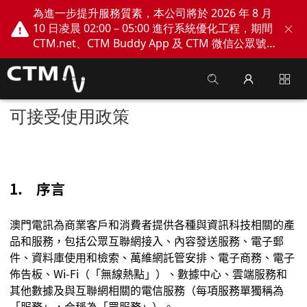
為進一步提升服務質素，本公司將於 2026 年 8 月
10 日凌晨 02:00 – 05:00 進行系統優化工程，期間
CTM.net、CTM Buddy App 及 CTM 微信公眾號
網上服務將會暫停。不便之處，敬請見諒！
可接受使用政策
1.
序言
澳門電訊
為商業客戶和消費者提供各種與資訊科技相關的產
品和服務，包括公眾互聯網接入、內容發送服務、電子郵
件、資料庫使用和檢索、萬維網託管安排、電子商務、電子
佈告板、
Wi-Fi
（
「
無線熱點
」
）、數據中心、雲端服務和
其他數據及與互聯網相關的電信服務（每項服務單獨稱為
「
服務
」
，合稱為
「
眾服務
」
）。