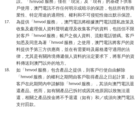
hmvod
誤。「
服務」僅在「現況」及「現有」的基礎下供客
戶使用，澳門電訊不作任何明示或暗示的保證，包括所有對商
業性、特定用途的適用性、權利和不可侵犯性做出默示保證。
17.
為提供「
hmvod
服務」，澳門電訊將根據澳門電訊隱私政策及
收集及處理個人資料聲明處理及收集客戶的資料，包括但不限
於客戶「
hmvod
服務」帳戶之個人資料、流動電話號碼。客戶
知悉及同意為著「
hmvod
服務」之使用，澳門電訊將客戶的資
料提供予第三方供應商，並在有需要時及嚴格遵守適用的法
律，尤其是有關跨境傳遞個人資料的法定要求下，將客戶的資
料傳送到澳門以外的地方。
18.
如「
hmvod
服務」包含產品之提供，則客戶行使自由解除
「
hmvod
服務」的權利之期間由客戶取得產品之日起計算，如
客戶在此期間內申請解除「
hmvod
服務」，其須向澳門電訊退
還產品。然而，如有關產品已拆封或因其他原因以致無法退
還，相關之產品按金將不予退還（如有）和／或須向澳門電訊
支付罰款。