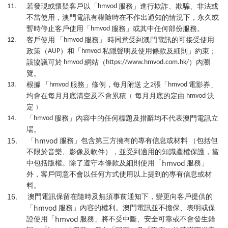
11.
若發現或懷疑客戶以「
hmvod
服務」進行欺詐、欺騙、非法或
不當使用，澳門電訊有權隨時在不作出通知的情況下，永久或
暫時停止客戶使用「
hmvod
服務」或其中任何部份服務。
12.
客戶使用
「
hmvod
服務」
時同意受到澳門電訊的可接受使用
政策（
AUP
）和「
hmvod
私隠聲明及使用條款及細則」約束；
該協議可於
hmvod
網站（
https://www.hmvod.com.hk/
）內瀏
覽。
13.
根據
「
hmvod
服務」條例，每月附送
之
2
張「
hmvod
電影券」
均會在每月月底清空及不會累積
﹝每月月底的定由
hmvod
決
定﹞
14.
「
hmvod
服務」內容中的任何標題及措辭均不代表澳門電訊立
場。
15.
hmvod
「
服務」包含第三方擁有的專有信息或材料
（包括但
不限於音樂、影像及軟件），並受到適用的知識產權保護，當
hmvod
中包括版權。除了遵守本條款及細則使用「
服務」
外，客戶同意不會以任何方式使用以上提到的專有信息或材
料。
16.
澳門電訊保留在隨時及無須事前通知下，變更向客戶提供的
hmvod
「
服務」內容的權利。澳門電訊並不擔保、表明或保
hmvod
證使用「
服務」將不受中斷、安全可靠或不會發生錯