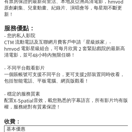
hmvod
有票房保證的最新荷里活、本地及亞洲高清電影，
原創劇集、兒童動畫、紀錄片、演唱會等，每星期不斷更
新！
服務優點：
-
您的私人影院
CTM
-
流動電話及互聯網月費客戶申請「星級娛家」
hmvod
2
電影星級組合，可每月欣賞
套緊貼戲院的最新高
48
清電影，並可
小時內無限任睇！
-
不同平台觀看影片
2
一個賬帳號可支援不同平台，更可支援
部裝置同時收看，
包括智能電話、平板電腦、網頁版觀看！
-
穩定的服務質素
X-Spatial
配置
音效，載您熟悉的字幕語言，所有影片均有版
權，服務絕對有質素保證！
收費：
基本優惠