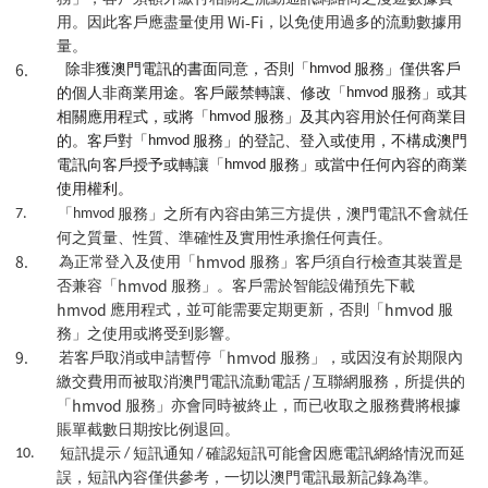
Wi-Fi
用。因此客戶應盡量使用
，以免使用過多的流動數據用
量。
6.
除非獲澳門電訊的書面同意，否則「
hmvod
服務」僅供客戶
的個人非商業用途。客戶嚴禁轉讓、修改「
hmvod
服務」或其
相關應用程式，或將「
hmvod
服務」及其內容用於任何商業目
的。客戶對「
hmvod
服務」的登記、登入或使用，不構成澳門
電訊向客戶授予或轉讓「
hmvod
服務」或當中任何內容的商業
使用權利。
7.
「
hmvod
服務」之所有內容由第三方提供，澳門電訊不會就任
何之質量、性質、準確性及實用性承擔任何責任。
8.
hmvod
為正常登入及使用「
服務」客戶須自行檢查其裝置是
hmvod
否兼容「
服務」。客戶需於智能設備預先下載
hmvod
hmvod
應用程式，並可能需要定期更新，否則「
服
務」之使用或將受到影響。
9.
hmvod
若客戶取消或申請暫停「
服務」，或因沒有於期限內
/
繳交費用而被取消澳門電訊流動電話
互聯網服務，所提供的
hmvod
「
服務」亦會同時被終止，而已收取之服務費將根據
賬單截數日期按比例退回。
10.
短訊提示
/
短訊通知
/
確認短訊可能會因應電訊網絡情況而延
誤，短訊內容僅供參考，一切以澳門電訊最新記錄為準。