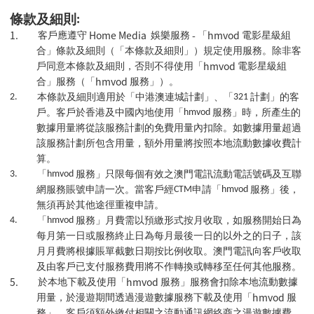
:
條款及細則
1.
Home Media
-
hmvod
客戶應遵守
娛樂服務
「
電影星級組
合」條款及細則（「本條款及細則」）規定使用服務。除非客
hmvod
戶同意本條款及細則，否則不得使用「
電影星級組
hmvod
合」服務（「
服務」）。
2.
本條款及細則適用於「中港澳連城計劃」、「
321
計劃」的客
戶。客戶於香港及中國內地使用「
hmvod
服務」時，所產生的
數據用量將從該服務計劃的免費用量內扣除。如數據用量超過
該服務計劃所包含用量，額外用量將按照本地流動數據收費計
算。
3.
「
hmvod
服務」只限每個有效之澳門電訊流動電話號碼及互聯
網服務賬號申請一次。當客戶經
CTM
申請「
hmvod
服務」後，
無須再於其他途徑重複申請。
4.
「
hmvod
服務」月費需以預繳形式按月收取，如服務開始日為
每月第一日或服務終止日為每月最後一日的以外之的日子，該
月月費將根據賬單截數日期按比例收取。澳門電訊向客戶收取
及由客戶已支付服務費用將不作轉換或轉移至任何其他服務。
5.
hmvod
於本地下載及使用「
服務」服務會扣除本地流動數據
hmvod
用量，於漫遊期間透過漫遊數據服務下載及使用「
服
務」，客戶須額外繳付相關之流動通訊網絡商之漫遊數據費