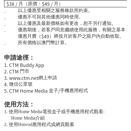
$38 /
$49 /
月（原價：
月）
₋
以上優惠受相關之服務條款所約束。
₋
優惠不可與其他優惠同時使用。
₋
以上優惠及最新價格如有更改，恕不另行通知。
₋
優惠期後，若客戶同意繼續使用此服務，有關之基本
$49
優惠月費（
）將按月於客戶之賬戶內自動收取。
₋
所有價格以澳門幣計算。
申請途徑：
1. CTM Buddy App
2. CTM
門市
3.
www.ctm.net
網上申請
4.
微信公眾號
5. CTM Home Media
/
盒子
手機應用程式
使用方法：
1.
使用
Home Media
電視盒子或手機應用程式觀看
:
Home Media
介紹
2.
使用
Hmvod
應用程式或網頁觀看