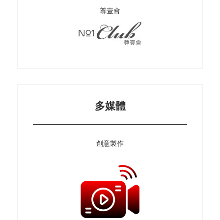
尊壹會
多媒體
創意製作