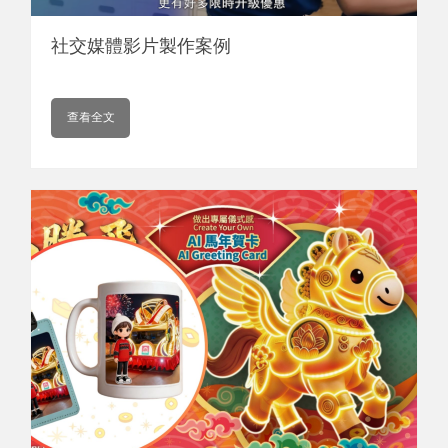
社交媒體影片製作案例
star
查看全文
熱門社交媒體，讓您與客戶群成為「好
友」
行動通訊技術越來越強，讓實體與虛擬世界的連結越來越緊
密。至今，主流的社交媒體如Facebook、Instragram、微
信等，除了掌握多數人的眼球，成為各網站平台流量的來
源。如何掌握瞬息萬變的社群行銷環境？我們專業的團隊能
協助您最佳化您的社群行銷策略，讓您有效吸引目標顧客的
眼球。