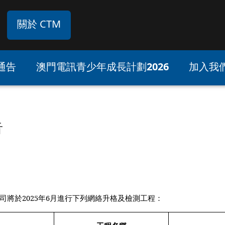
關於 CTM
通告
澳門電訊青少年成長計劃2026
加入我
告
司將於
202
5
年
6
月進行下列網絡升格及檢測工程：