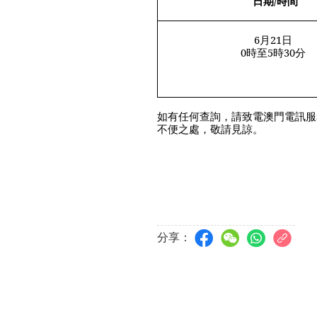
日期
/
時間
6
月
21
日
0
時至
5
時
30
分
如有任何查詢，請致電澳門電訊服
不便之處，敬請見諒。
分享：