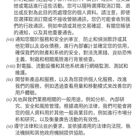
體
或電話進行這些活動。您可以隨時選擇取消訂閱、退
出或反對為此目的而處理您的個人資料。請注意，即使
您選擇取消訂閱或不接收營銷通訊，您仍可能會收到我
們的行政通訊，例如申請或其他交易確認
、
有關您賬號
的通知，以及其他重要通告。
(vii)
通知您關於服務和安全
的事宜、
防止和偵
測
欺詐或其
他犯罪
以及
追
收
債務，進行內部審
計
並確定您的信用，
確保我們的財產和系統的安全，對
清
洗黑錢、
資助
恐怖
主義、制裁和相關風險進行背景檢查。
(viii)
對電腦、流動設備和其他系統進行網絡監測、測試和
維護。
(ix)
開發新產品和服務，
以及
為您提供個
人
化服務，改進
我們的服務，例如透過查看用量和移動模式來改善您的
用戶體驗。
(x)
其他
與我們業務相關的一般用途，例如分析、內部研
究、安全和風險管理。根據適用
的
法律，我們可能會將
您的個人資料用於其他一般商業目的，例如進行市場分
析和研究，以及衡量廣告活動的有效性。
(xi)
遵守法律和
法規的
要求，並依據適用的法律向法院、執
法機
關
和其他政府機
關
提供協助。