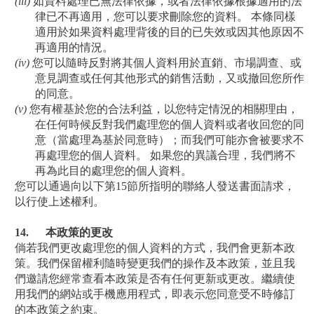
(iii)
如資料處理已無法律依據，或者法律依據根據適用的法
律已不再適用，您可以要求刪除您的資料。 本條同樣
適用於如果資料處理背後的目的已失效或因其他原因不
再適用的情況。
(iv)
您可以隨時反對將其個人資料用於直銷、市場調查、或
意見調查或任何其他形式的銷售活動，又或撤回您所作
的同意。
(v)
您有權基於您的合法利益，以您特定情況的相關理由，
在任何時候反對我們處理您的個人資料或者收回您的同
意（當處理為基於同意時）；而我們可能亦會被要求不
再處理您的個人資料。
如果您的異議合理，我們將不
再為此目的處理您的個人資料。
您可以
通過向以下
第
15
節所指明的聯絡人
發送書面請
求
，
以行使上述權利。
14.
本政策的更改
倘若我們更改處理您的個人資料的方式，我們會更新本政
策。我們保留權利隨時變更我們的操作及本政策，並且我
們邀請您經常查看本政策是否有任何更新或更改。繼續使
用我們的網站或手機應用程式，即表示您同意受不時修訂
的本政策之約束。