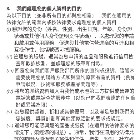
8.
我們處理您的個人資料的目的
為以下目的（並非所有目的都與您相關），我們在適用的
法律允許的範圍內或按法律要求處理您的個人資料：
(i)
驗證您的身份（姓名、性別、出生日期、年齡、身份證
號碼或其他個人身份
證明文件
號碼），以處理您的申請
和啟用或停用服務
、
促進與其他電信營運商的互連和
相
互操作性，包括號碼可攜服務。
(ii)
管理您的賬號，通常為您申請的產品和服務進行信用檢
查和欺詐檢測，並處理您的賬單和付款。
(iii)
回覆
您
向我們客戶服務部門所作的查詢或投訴。這通常
需要使用
您
的聯絡方式和與查詢原因有關的資料（例如
申請狀況、技術和服務或產品問題等）。
(iv)
將您的聯絡
資料加入
由我們或
承包
第三方提供或營運的
電話簿或電話查詢服務中（
以
您
已
向我們表達的任何偏
好或異議
為限
）。
(v)
為您提供獎賞、折扣或其他優惠
，以及滿足
您對我們的
忠誠度
、
獎賞計劃和其他類似活動的要求或規定。
(vi)
通知您可能感興趣的產品或服務（
在適用的法律要求的
情況下，須經
您的同意）。通常，我們在適用的法律允
許的範圍內透過電子郵件和信件、廣告、短訊、社交
媒