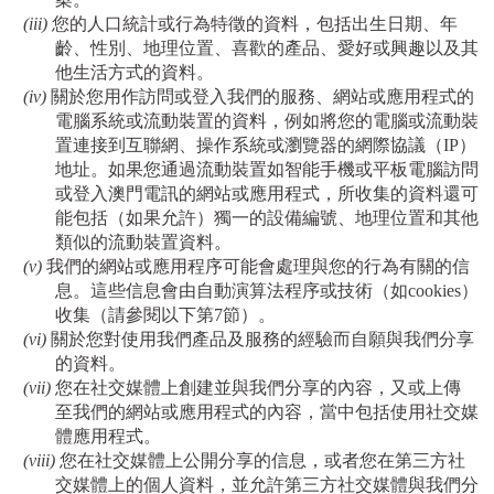
(iii)
您的人口統計或行為特徵的資料，包括出生日期、年
齡、性別、地理位置、喜歡的產品、愛好或興趣以及其
他生活方式的資料。
(iv)
關於您用作訪問或登入我們的服務、網站或應用程式的
電腦系統或流動裝置的資料，例如將您的電腦或流動裝
置連接到互聯網、操作系統或瀏覽器的網際協議（
IP
）
地址。如果您通過流動裝置如智能手機或平板電腦訪問
或登入澳門電訊的網站或應用程式，所收集的資料還可
能包括（如果允許）獨一的設備編號、地理位置和其他
類似的流動裝置資料。
(v)
我們的網站
或應用程
序可能會處理與您的行為有關的信
息。這些信息會由自動演算法程序或技術（如
cookies
）
收集
（請參閱以下第
7
節）。
(vi)
關於您對使用我們產品及服務的經驗而自願與我們分享
的資料。
(vii)
您在社交媒體上創建並與我們分享的內容，又或上傳
至我們的網站或應用程式的內容，當中包括使用社交媒
體應用程式。
(viii)
您在社交媒體上公開分享的信息，或者您在第三方社
交媒體上的個人資料，並允許第三方社交媒體與我們分