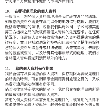
予向第三方機構用作他們的市場推廣目的。
10.
在哪裡處理您的個人資料
一般而言，您的個人資料處理地是我們設在澳門的總部。
如果
您的資料亦
需要在澳門以外的地方進行處理，我們將
嚴格遵守適用的法律，包括我們與母公司
、
子公司和其他
第三方
機構
之間的跨境傳遞個人
資料
的法定要求。在任何
情況下，
僅當個人資料接收當地
為
您
的
資料
提供
適當
的保
護
程度
，並且已採取適當的技術和
組織性
安全措施來保護
您
的個人
資料
免遭意外或非法破壞
、
丟失或篡改
、
未經授
權的披露或
查閱、
以及所有其他非法形式的處理
，
我們
才
會將個人
資料
傳
送
到澳門以外的地方。
11.
您的個人資料保存期限
我們會儲存及保留您的個人資料，保存期限為實現處理目
的所需的時間。而有關期限會因應資料處理之目的，又或
為遵守適用的法律而有所不同。
倘若法律無特定要求的情況下，我們只會在處理目的所需
的最短期限內保留您的個人資料。
當您的個人資料不再需要用於處理目的，或適用的法律不
要求保留您的個人資料時，我們會從系統刪除您的個人資