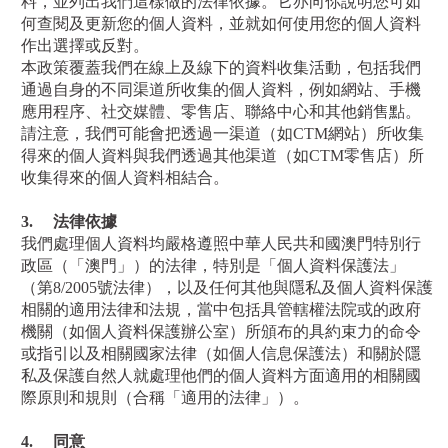
料，並列出我們這樣做的法律依據。它亦向你說明您可如
何查閱及更新您的個人資料，並就如何使用您的個人資料
作出選擇或反對。
本政策覆蓋我們在線上及線下的資料收集活動，包括我們
通過自身的不同渠道所收集的個人資料，例如網站、手機
應用程序、社交媒體、零售店、聯絡中心和其他銷售點。
請注意，我們可能會把透過一渠道（如
CTM
網站）所收集
得來的個人資料與我們透過其他渠道（如
CTM
零售店）所
收集得來的個人資料相結合。
3.
法律依據
我們處理個人資料均嚴格遵照中華人民共和國澳門特別行
政區（「澳門」）的法律，特別是「個人資料保護法」
（第
8/2005
號法律），以及任何其他與隱私及個人資料保護
相關的適用法律和法規，當中包括具管轄權法院或的政府
機關（如個人資料保護辦公室）所頒布的具約束力的命令
或指引以及相關國家法律（如個人信息保護法）和關於隱
私及保護自然人
就處理他們的個人資料方面適用的相關國
際原則和規則
（合稱「適用的法律」）。
4.
同意