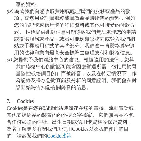
享的資料。
(ix)
為著我們向您收取費用
或處理我們的服務或產品的款
項
，或您用於訂購服務或購買產品時所需的資料，例如
您的借記卡或信用卡的詳細資料或其他可接受的付款方
式。 拒絕提供此類信息可能導致我們無法處理您的申請
或提供服務或產品
，或者可能妨礙您訪問或登入我們網
站
或手機應用程式
的某些部分。我們會一直嚴格遵守適
用的法律和業內最高安全標準去處理支付和財務信息。
(x)
您提供予我們聯絡中心的信息。根據適用的法律，您與
我們聯絡中心的對話可能會因應營運所需（包括用於質
量監控或培訓目的）而被錄音，以及在特定情況下，作
為記錄及保存您對直銷及分析的同意證明。我們會在對
話開始時告知您有關錄音的信息。
7.
Cookies
Cookies
是在您在訪問網站時儲存在您的電腦、流動電話或
其他支援網站的裝置內的小型文字檔案。 它們無害亦不包
含任何如您的住址、出生日期或信用卡資料等保密資料。
為著了解更多有關我們所使用
Cookies
以及我們使用的目
的，請參閱我們的
Cookie
政策
。