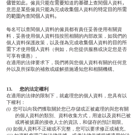
儘管如此，
僱員
只能在需要知
道
的基礎上
查閱
個人
資料
，
意思是
某些
僱員
只能
為完成
收集個人
資料
的特定目的所需
的範圍內
查閱
個人
資料
。
每名可以查閱個人資料的僱員都有責任妥善使用有關資
料，妥善使用個人資料指按照相關的內部政策，如我們的
個人資料保護政策，以及僅為完成
收集個人
資料
的目的所
需
下才使用
個人
資料（例如，向您提供服務或決定您是否
可享有優惠）。
在適用的法律要求下，我們將與您個人資料有關的任何意
外以及所採取的補救或緩解措施通知您和相關機構。
13.
您的法定權利
在適用的法律的限制下，就處理您的個人資料，您具有以
下權利：
(i)
您可以向我們獲取關於您已存儲或正被處理的與您有關
的個人資料的類別、資料收集方式，用途以及資料已被
或將被披露的接收人士的資訊，和儲存的預計期限。
(ii)
如個人資料不正確或不完整，您可以要求修正或補充。