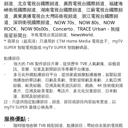
、
、
、
頻道
北京電視台國際頻道
廣西電視台國際頻道
福建海
、
、
峽衛視國際頻道
湖南電視台國際頻道
江蘇電視台國際頻
、
、
道
廣東廣播電視台大灣區衛視頻道
浙江電視台國際頻
、
、NOW 70s、NOW 80s、NOW
道
深圳衛視國際頻道
、無線
ROCK、NOW 90s00s、Concerto、TRACE Urban
衛星新聞台
、半島電視台英語頻道
、NewsWorld
。
*
翡翠台（超高清）只適用於 CTM Home Media 電視盒子
、
myTV
SUPER
智能電視版或
myTV SUPER
智能解碼器。
點播節目
-
強大的
TVB
製作節目片庫，提供歷年
TVB
人氣劇集、綜藝資
訊、音樂、兒童及新聞節目等專屬平台播放。
-
多元化外購點播節目平台，提供家庭娛樂點播服務，如緊貼當
地播放的華語劇、日劇及美劇、受歡迎韓劇及泰劇、人氣亞洲
綜藝、歐美綜藝、亞洲及歐美資訊節目、戲曲、
4K
技術復刻港
產片、亞洲及歐美電影、粵語片、多元化兒童節目、日本動
漫、新聞及財經節目。
註：只提供指定點播節目，頻道、節目或節目內容如有更改，以
myTV SUPER
最後公佈為準，
服務優點：
-
隨時隨地收睇
TVB
精彩頻道、點播節目，帶給你全新的電視觀