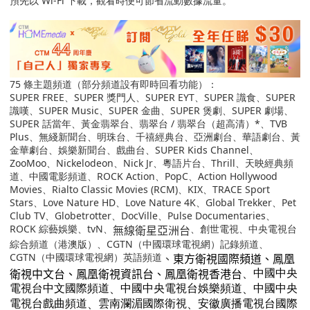
預先以
Wi-Fi
下載，觀看時便可節省流動數據流量。
75
條主題頻道（部分頻道設有即時回看功能）：
SUPER FREE
、SUPER 獎門人、SUPER EYT、SUPER 識食、SUPER
識嘆、SUPER Music、SUPER 金曲、SUPER 煲劇、SUPER 劇場、
SUPER 話當年、黃金翡翠台、翡翠台
/
翡翠台（超高清）
*
、
TVB
Plus
、無綫新聞台、明珠台、千禧經典台、亞洲劇台、華語劇台、黃
金華劇台、娛樂新聞台、戲曲台、
SUPER Kids Channel
、
ZooMoo
、
Nickelodeon
、
Nick Jr
、粵語片台、
Thrill
、天映經典頻
道、中國電影頻道、
ROCK Action
、
PopC
、Action Hollywood
Movies、Rialto Classic Movies (RCM)、
KIX
、TRACE Sport
Stars
、
Love Nature HD
、
Love Nature 4K
、
Global Trekker
、Pet
Club TV、Globetrotter、DocVille、Pulse Documentaries
、
無線衛星亞洲台
ROCK
綜藝娛樂、
tvN
、
、創世電視、中央電視台
綜合頻道（港澳版）、
CGTN
（中國環球電視網）記錄頻道、
、
東方衛視國際頻道、鳳凰
CGTN
（中國環球電視網）英語頻道
衛視中文台、鳳凰衛視資訊台、鳳凰衛視香港台
、
中國中央
、
、
電視台中文國際頻道
中國中央電視台娛樂頻道
中國中央
、
、
電視台戲曲頻道
雲南瀾湄國際衛視
安徽廣播電視台國際