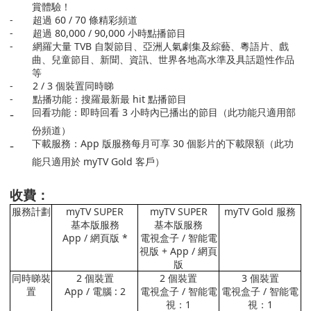
賞體驗！
-
超過
60 / 70
條精彩頻道
-
超過
80,000 / 90,000
小時點播節目
-
網羅大量
TVB
自製節目、亞洲人氣劇集及綜藝、粵語片、戲
曲、兒童節目、新聞、資訊、世界各地高水準及具話題性作品
等
-
2 / 3
個裝置同時睇
-
點播功能：搜羅最新最
hit
點播節目
-
回看功能：即時回看
3
小時內已播出的節目（此功能只適用部
份頻道）
-
下載服務：
App
版服務每月可享
30
個影片的下載限額（此功
能只適用於
myTV Gold
客戶）
收費：
服務計劃
myTV SUPER
myTV SUPER
myTV Gold
服務
基本版服務
基本版服務
App /
網頁版
*
電視盒子
/
智能電
視版
+ App /
網頁
版
同時睇裝
2
個裝置
2
個裝置
3
個裝置
置
App /
電腦
: 2
電視盒子
/
智能電
電視盒子
/
智能電
視：
1
視：
1