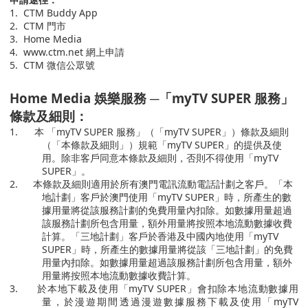
1.
CTM Buddy App
2.
CTM
門市
3.
Home Media
4.
www.ctm.net
網上申請
5.
CTM
微信公眾號
Home Media
娛樂服務
─
「
myTV SUPER
服務」
條款及細則：
1.
本 「
myTV SUPER
服務」（「
myTV SUPER
」）條款及細則
（「本條款及細則」）規範「
myTV SUPER
」的提供及使
用。除非客戶同意本條款及細則，否則不得使用「
myTV
SUPER
」。
2.
本條款及細則適用於所有澳門電訊流動電話計劃之客戶。「本
地計劃」客戶於澳門使用「
myTV SUPER
」時，所產生的數
據用量將從該服務計劃的免費用量內扣除。如數據用量超過
該服務計劃所包含用量，額外用量將按照本地流動數據收費
計算。「三地計劃」客戶於香港及中國內地使用「
myTV
SUPER
」時，所產生的數據用量將從該「三地計劃」的免費
用量內扣除。如數據用量超過該服務計劃所包含用量，額外
用量將按照本地流動數據收費計算。
3.
於本地下載及使用「
myTV SUPER
」會扣除本地流動數據用
量，於漫遊期間透過漫遊數據服務下載及使用「
myTV