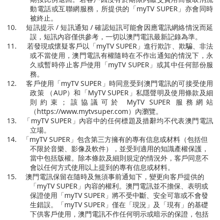
動電話或互聯網服務，所提供的「
myTV SUPER
」亦會同時
被終止。
10.
短訊提示
/
短訊通知
/
確認短訊可能會因應電訊網絡情況而延
誤，短訊內容僅供參考，一切以澳門電訊最新記錄為準。
11.
若發現或懷疑客戶以「
myTV SUPER
」進行欺詐、欺騙、非法
或不當使用，澳門電訊有權隨時在不作出通知的情況下，永
久或暫時停止客戶使用「
myTV SUPER
」或其中任何部份服
務。
12.
客戶使用「
myTV SUPER
」時同意受到澳門電訊的可接受使用
政策 （
AUP
）和「
MyTV SUPER
」私隱聲明及使用條款及細
則約束；該協議可於
MyTV SUPER
服務網站
（
https://www.mytvsuper.com
）內瀏覽。
13.
「
myTV SUPER
」內容中的任何標題及措辭均不代表澳門電訊
立場。
14.
「
myTV SUPER
」包含第三方擁有的專有信息或材料（包括但
不限於音樂、影像及軟件），並受到適用的知識產權保護，
當中包括版權。除本條款及細則規定的情況外，客戶同意不
會以任何方式使用以上提到的專有信息或材料。
15.
澳門電訊保留在隨時及無須事前通知下，變更向客戶提供的
「
myTV SUPER
」內容的權利。澳門電訊並不擔保、表明或
保證使用「
myTV SUPER
」將不受中斷、安全可靠或不會發
生錯誤。「
myTV SUPER
」僅在「現況」及「現有」的基礎
下供客戶使用，澳門電訊不作任何明示或暗示的保證，包括