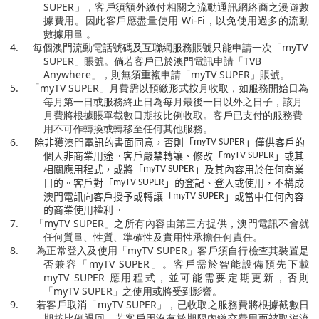
SUPER
」，客戶須額外繳付相關之流動通訊網絡商之漫遊數
據費用。因此客戶應盡量使用
Wi-Fi
，以免使用過多的流動
數據用量 。
4.
每個澳門流動電話號碼
及互聯網服務賬號
只能申請一次「
myTV
SUPER
」賬號。倘若客戶已於澳門電訊申請「
TVB
Anywhere
」，則無須重複申請「
myTV SUPER
」賬號。
5.
「
myTV SUPER
」月費需以預繳形式按月收取，如服務開始日為
每月第一日或服務終止日為每月最後一日以外之日子，該月
月費將根據賬單截數日期按比例收取。客戶已支付的服務費
用不可作轉換或轉移至任何其他服務。
除非獲澳門電訊的書面同意，否則「
」僅供客戶的
6.
myTV SUPER
個人非商業用途。客戶嚴禁轉讓、修改「
」或其
myTV SUPER
相關應用程式，或將「
」及其內容用於任何商業
myTV SUPER
目的。客戶對「
」的登記、登入或使用，不構成
myTV SUPER
澳門電訊向客戶授予或轉讓「
」或當中任何內容
myTV SUPER
的商業使用權利。
7.
「
myTV SUPER
」之所有內容由第三方提供，澳門電訊不會就
任何質量、性質、準確性及實用性承擔任何責任。
8.
為正常登入及使用「
myTV SUPER
」客戶須自行檢查其裝置是
否兼容「
myTV SUPER
」。客戶需於智能設備預先下載
myTV SUPER
應用程式，並可能需要定期更新，否則
「
myTV SUPER
」之使用或將受到影響。
9.
若客戶取消「
myTV SUPER
」，已收取之服務費將根據截數日
期按比例退回。若客戶因沒有於期限內繳交費用而被取消流