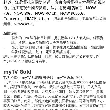
、
、
頻道
江蘇電視台國際頻道
廣東廣播電視台大灣區衛視頻
、
、
、NOW
道
浙江電視台國際頻道
深圳衛視國際頻道
70s、NOW 80s、NOW ROCK、NOW 90s00s、
Concerto、TRACE Urban、
無線衛星新聞台
、
半島電視台英語
頻道
、NewsWorld
。
點播節目
-
強大的
TVB
製作節目片庫，提供歷年
TVB
人氣劇集、綜藝資
訊、音樂、兒童及新聞節目等專屬平台播放。
-
多元化外購點播節目平台，提供家庭娛樂點播服務，如亞洲劇
集及綜藝資訊、戲曲、電影及粵語片等。
註：只提供指定點播節目，頻道、節目或節目內容如有更改，以
myTV SUPER
最後公佈為準。
myTV Gold
TVB
亦提供
myTV SUPER
升級版：
myTV Gold
服務。
myTV Gold
網羅超過
70
條精彩頻道及提供超過
90,000
小時點播節
目，讓觀眾可欣賞
TVB
劇集、緊貼當地播放的華語劇、日劇及美
劇、受歡迎韓劇及泰劇。另有多元化節目，如人氣綜藝節目、資訊、
音樂、戲曲、電影、粵語片、兒童節目及新聞等，讓你隨時隨地選看
喜愛的節目。此外，部份指定頻道提供回看功能，可即時回看
3
小
時內已播出的節目，讓電視迷欣賞每個精彩時刻。亦可將喜愛的節目