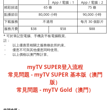
App /
電腦：
1
App /
電腦：
2
精彩頻道
65
條
75
條
點播節目
80,000
小時
90,000
小時
下載服務
不適用
每月
30
個影片
服務月費
$38
$58
$88
*
可於筆記型電腦、手機及平板電腦觀賞。
註：
-
以上優惠受相關之服務條款所約束。
-
優恵不可與其他優恵同時使用。
-
以上價格以澳門幣計算。
myTV SUPER登入流程
常見問題
- myTV SUPER
基本版（澳門
版）
常見問題
- myTV Gold
（澳門）
申請途徑：