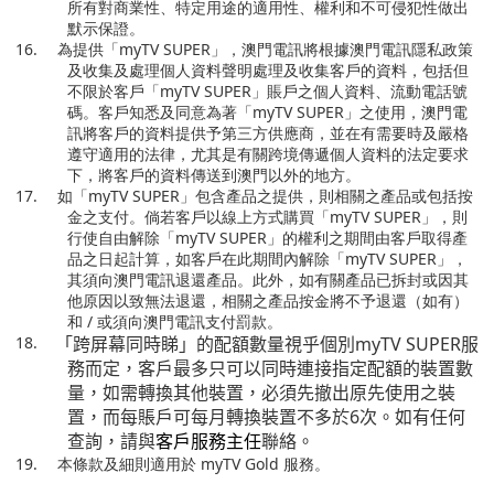
所有對商業性、特定用途的適用性、權利和不可侵犯性做出
默示保證。
16.
為提供「
myTV SUPER
」，澳門電訊將根據澳門電訊隱私政策
及收集及處理個人資料聲明處理及收集客戶的資料，包括但
不限於客戶「
myTV SUPER
」賬戶之個人資料、流動電話號
碼。客戶知悉及同意為著「
myTV SUPER
」之使用，澳門電
訊將客戶的資料提供予第三方供應商，並在有需要時及嚴格
遵守適用的法律，尤其是有關跨境傳遞個人資料的法定要求
下，將客戶的資料傳送到澳門以外的地方。
17.
如「
myTV SUPER
」包含產品之提供，則相關之產品或包括按
金之支付。倘若客戶以線上方式購買「
myTV SUPER
」，則
行使自由解除「
myTV SUPER
」的權利之期間由客戶取得產
品之日起計算，如客戶在此期間內解除「
myTV SUPER
」，
其須向澳門電訊退還產品。此外，如有關產品已拆封或因其
他原因以致無法退還，相關之產品按金將不予退還（如有）
和
/
或須向澳門電訊支付罰款。
18.
「跨屏幕同時睇」的配額數量視乎個別
myTV SUPER
服
務而定，客戶最多只可以同時連接指定配額的裝置數
量，如需轉換其他裝置，必須先撤出原先使用之裝
置，而每賬戶可每月轉換裝置不多於
6
次。如有任何
查詢，請與
客戶服務主任
聯絡。
19.
本條款及細則適用於
myTV Gold
服務。