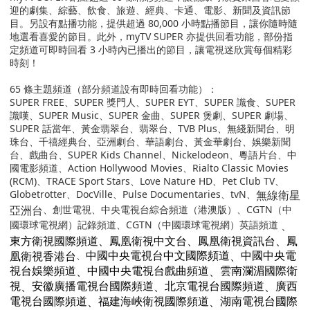
迎的劇集、綜藝、飲食、旅遊、經典、卡通、電影、新聞及資訊節
目。另設有點播功能，提供超過
80,000
小時點播節目，讓你隨時隨
地選看喜愛的節目。此外，
myTV SUPER
亦提供回看功能，部份指
定頻道可即時回看
3
小時內已播出的節目，讓電視迷欣賞每個精彩
時刻！
65
條主題頻道（部分頻道設有即時回看功能）：
SUPER FREE
、SUPER 獎門人、SUPER EYT、SUPER 識食、SUPER
識嘆、SUPER Music、SUPER 金曲、SUPER 煲劇、SUPER 劇場、
SUPER 話當年、黃金翡翠台、翡翠台、
TVB Plus
、無綫新聞台、明
珠台、千禧經典台、亞洲劇台、華語劇台、黃金華劇台、娛樂新聞
台、戲曲台、
SUPER Kids
Channel、
Nickelodeon
、粵語片台、中
國電影頻道、Action Hollywood Movies、Rialto Classic Movies
(RCM)、TRACE Sport Stars
、
Love Nature HD
、Pet Club TV
、
Globetrotter、DocVille、Pulse Documentaries、
tvN
、
無線衛星
亞洲台
、創世電視、中央電視台綜合頻道（港澳版）、
CGTN
（中
國環球電視網）記錄頻道、
CGTN
（中國環球電視網）英語頻道
、
東方衛視國際頻道、鳳凰衛視中文台、鳳凰衛視資訊台、鳳
凰衛視香港台
、
、
中國中央電視台中文國際頻道
中國中央電
、
、
視台娛樂頻道
中國中央電視台戲曲頻道
雲南瀾湄國際衛
、
、
、
視
安徽廣播電視台國際頻道
北京電視台國際頻道
廣西
、
、
電視台國際頻道
福建海峽衛視國際頻道
湖南電視台國際