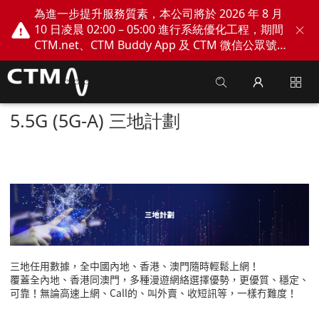
為進一步提升服務質素，本公司將於 2026 年 8 月
10 日凌晨 02:00 – 05:00 進行系統優化工程，期間
CTM.net、CTM Buddy App 及 CTM 微信公眾號
網上服務將會暫停。不便之處，敬請見諒！
5.5G (5G-A) 三地計劃
三地任用數據，全中國內地、香港、澳門隨時輕鬆上網！
覆蓋全內地、香港同澳門，多種漫遊網絡選擇優勢，更優質、穩定、
可靠！無論高速上網、Call的、叫外賣、收短訊等，一樣冇難度！