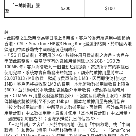
「三地計劃」服
$300
$100
務
註
-
此服務之生效時間為翌日晚上
8
時後。客戶於香港須選用
中國移動
香港
、CSL
、SmarTone HK或3 Hong Kong漫遊網絡商，於中國內地
須選用中國移動或中國聯通漫遊網絡商。
-「 5G 升級計劃」不適用於 4G+ 數據任用月費計劃之客戶。客戶在
申請此服務後，每當所享有的數據用量剩餘少於 2GB、1GB 及
100MB 時，客戶將會收到一個自動短訊提醒。當您所享有的數據已
使用完畢，系統亦會自動發出短訊提示，額外的數據用量將會以
$0.007813
/ MB 收費，默認收費單位為 1 MB，因而即使消耗少於
1MB，客戶仍將被收取 1MB 的費用，本地流動數據用量收費上限為
$600，並只適用於本地流動數據額外用量收費（流動數據服務月
費、CTM Wi-Fi 用量及漫遊數據除外）。當觸及此收費上限時，數據
傳輸速度將被限制至不少於 1Mbps。而本地數據用量先使用您在
「按次數據用量計劃」中所享有之數據用量、再使用「額外每月數據
用量計劃」中之數據用量，最後才使用「基本月費計劃」中之用量。
-
國際短訊每個為
$1
；國際多媒體訊息每個為
$3
。
-
「三地計劃」之客戶，凡於中國內地（選用「中國移動」或「中國
聯通」）和香港（選用「
中國移動香港
」、「
CSL
」、「SmarTone
HK」或「3 Hong Kong」）使用之數據將計入其計劃內相關之免費