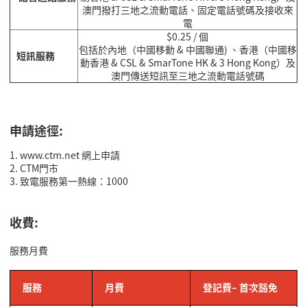
澳門撥打三地之流動電話、固定電話號碼及接收來
電
$0.25 / 個
包括於內地（中國移動 & 中國聯通) 、香港（中國移
短訊服務
動香港 & CSL & SmarTone HK & 3 Hong Kong）及
澳門傳送短訊至三地之流動電話號碼
申請途徑:
1. www.ctm.net 網上申請
2.
CTM
門市
3. 致電服務第一熱線：1000
收費:
服務月費
服務
月費
登記費–
首次豁免