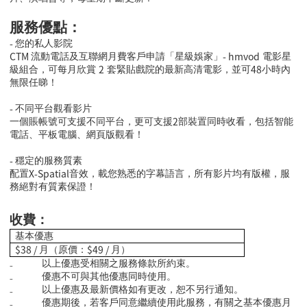
服務優點：
-
您的私人影院
CTM
- hmvod
流動電話及互聯網月費客戶申請「星級娛家」
電影星
2
48
級組合，可每月欣賞
套緊貼戲院的最新高清電影，並可
小時內
無限任睇！
-
不同平台觀看影片
2
一個賬帳號可支援不同平台，更可支援
部裝置同時收看，包括智能
電話、平板電腦、網頁版觀看！
-
穩定的服務質素
X-Spatial
配置
音效，載您熟悉的字幕語言，所有影片均有版權，服
務絕對有質素保證！
收費：
基本優惠
$38 /
$49 /
月（原價：
月）
₋
以上優惠受相關之服務條款所約束。
₋
優惠不可與其他優惠同時使用。
₋
以上優惠及最新價格如有更改，恕不另行通知。
₋
優惠期後，若客戶同意繼續使用此服務，有關之基本優惠月