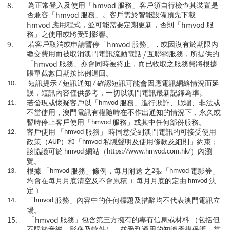
8.
hmvod
為正常登入及使用「
服務」客戶須自行檢查其裝置是
hmvod
否兼容「
服務」。客戶需於智能設備預先下載
hmvod
hmvod
應用程式，並可能需要定期更新，否則「
服
務」之使用或將受到影響。
9.
hmvod
若客戶取消或申請暫停「
服務」，或因沒有於期限內
/
繳交費用而被取消澳門電訊流動電話
互聯網服務，所提供的
hmvod
「
服務」亦會同時被終止，而已收取之服務費將根據
賬單截數日期按比例退回。
10.
短訊提示
/
短訊通知
/
確認短訊可能會因應電訊網絡情況而延
誤，短訊內容僅供參考，一切以澳門電訊最新記錄為準。
11.
若發現或懷疑客戶以「
hmvod
服務」進行欺詐、欺騙、非法或
不當使用，澳門電訊有權隨時在不作出通知的情況下，永久或
暫時停止客戶使用「
hmvod
服務」或其中任何部份服務。
12.
客戶使用
「
hmvod
服務」
時同意受到澳門電訊的可接受使用
政策（
AUP
）和「
hmvod
私隠聲明及使用條款及細則」約束；
該協議可於
hmvod
網站（
https://www.hmvod.com.hk/
）內瀏
覽。
13.
根據
「
hmvod
服務」條例，每月附送
之
2
張「
hmvod
電影券」
均會在每月月底清空及不會累積
﹝每月月底的定由
hmvod
決
定﹞
14.
「
hmvod
服務」內容中的任何標題及措辭均不代表澳門電訊立
場。
15.
hmvod
「
服務」包含第三方擁有的專有信息或材料
（包括但
不限於音樂、影像及軟件），並受到適用的知識產權保護，當