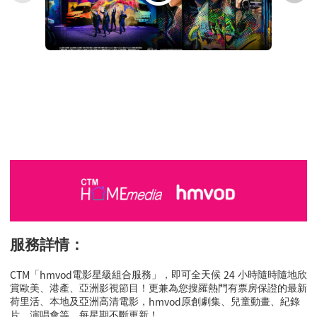
服務詳情：
CTM
hmvod
24
「
電影星級組合服務」，即可全天候
小時隨時隨地欣
賞歐美、港產、亞洲影視節目！更兼為您搜羅熱門有票房保證的最新
hmvod
荷里活、本地及亞洲高清電影，
原創劇集、兒童動畫、紀錄
片、演唱會等，每星期不斷更新！