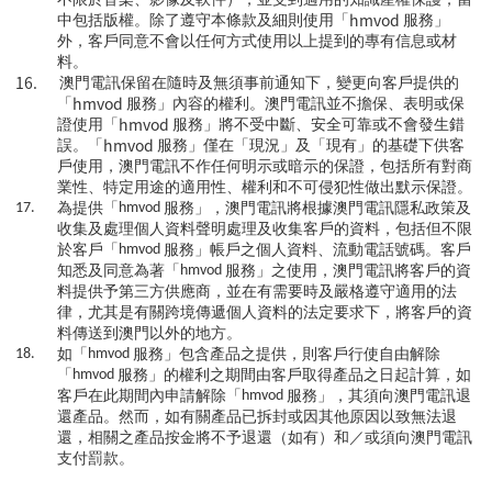
hmvod
中包括版權。除了遵守本條款及細則使用「
服務」
外，客戶同意不會以任何方式使用以上提到的專有信息或材
料。
16.
澳門電訊保留在隨時及無須事前通知下，變更向客戶提供的
hmvod
「
服務」內容的權利。澳門電訊並不擔保、表明或保
hmvod
證使用「
服務」將不受中斷、安全可靠或不會發生錯
hmvod
誤。「
服務」僅在「現況」及「現有」的基礎下供客
戶使用，澳門電訊不作任何明示或暗示的保證，包括所有對商
業性、特定用途的適用性、權利和不可侵犯性做出默示保證。
17.
為提供「
hmvod
服務」，澳門電訊將根據澳門電訊隱私政策及
收集及處理個人資料聲明處理及收集客戶的資料，包括但不限
於客戶「
hmvod
服務」帳戶之個人資料、流動電話號碼。客戶
知悉及同意為著「
hmvod
服務」之使用，澳門電訊將客戶的資
料提供予第三方供應商，並在有需要時及嚴格遵守適用的法
律，尤其是有關跨境傳遞個人資料的法定要求下，將客戶的資
料傳送到澳門以外的地方。
18.
如「
hmvod
服務」包含產品之提供，則客戶行使自由解除
「
hmvod
服務」的權利之期間由客戶取得產品之日起計算，如
客戶在此期間內申請解除「
hmvod
服務」，其須向澳門電訊退
還產品。然而，如有關產品已拆封或因其他原因以致無法退
還，相關之產品按金將不予退還（如有）和／或須向澳門電訊
支付罰款。