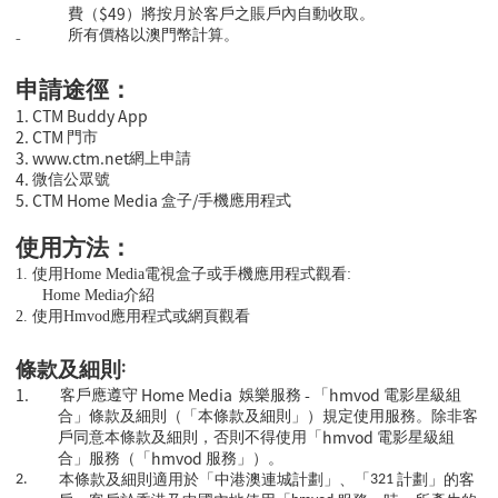
$49
費（
）將按月於客戶之賬戶內自動收取。
₋
所有價格以澳門幣計算。
申請途徑：
1. CTM Buddy App
2. CTM
門市
3.
www.ctm.net
網上申請
4.
微信公眾號
5. CTM Home Media
/
盒子
手機應用程式
使用方法：
1.
使用
Home Media
電視盒子或手機應用程式觀看
:
Home Media
介紹
2.
使用
Hmvod
應用程式或網頁觀看
:
條款及細則
1.
Home Media
-
hmvod
客戶應遵守
娛樂服務
「
電影星級組
合」條款及細則（「本條款及細則」）規定使用服務。除非客
hmvod
戶同意本條款及細則，否則不得使用「
電影星級組
hmvod
合」服務（「
服務」）。
2.
本條款及細則適用於「中港澳連城計劃」、「
321
計劃」的客