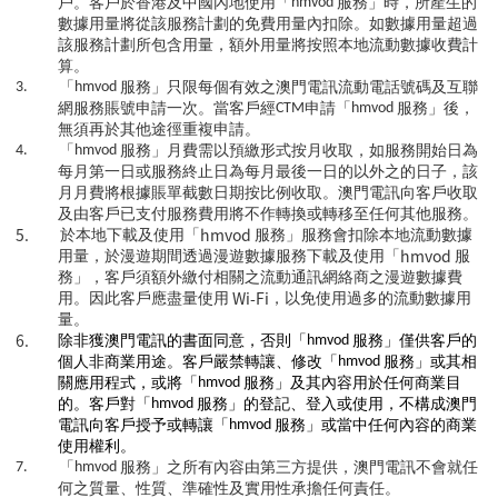
戶。客戶於香港及中國內地使用「
hmvod
服務」時，所產生的
數據用量將從該服務計劃的免費用量內扣除。如數據用量超過
該服務計劃所包含用量，額外用量將按照本地流動數據收費計
算。
3.
「
hmvod
服務」只限每個有效之澳門電訊流動電話號碼及互聯
網服務賬號申請一次。當客戶經
CTM
申請「
hmvod
服務」後，
無須再於其他途徑重複申請。
4.
「
hmvod
服務」月費需以預繳形式按月收取，如服務開始日為
每月第一日或服務終止日為每月最後一日的以外之的日子，該
月月費將根據賬單截數日期按比例收取。澳門電訊向客戶收取
及由客戶已支付服務費用將不作轉換或轉移至任何其他服務。
5.
hmvod
於本地下載及使用「
服務」服務會扣除本地流動數據
hmvod
用量，於漫遊期間透過漫遊數據服務下載及使用「
服
務」，客戶須額外繳付相關之流動通訊網絡商之漫遊數據費
Wi-Fi
用。因此客戶應盡量使用
，以免使用過多的流動數據用
量。
6.
除非獲澳門電訊的書面同意，否則「
hmvod
服務」僅供客戶的
個人非商業用途。客戶嚴禁轉讓、修改「
hmvod
服務」或其相
關應用程式，或將「
hmvod
服務」及其內容用於任何商業目
的。客戶對「
hmvod
服務」的登記、登入或使用，不構成澳門
電訊向客戶授予或轉讓「
hmvod
服務」或當中任何內容的商業
使用權利。
7.
「
hmvod
服務」之所有內容由第三方提供，澳門電訊不會就任
何之質量、性質、準確性及實用性承擔任何責任。