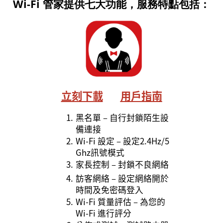
Wi-Fi
管家提供七大功能，服務特點
包括
：
立刻下載
用戶指南
1.
黑名單 – 自行封鎖陌生設
備連接
2.
Wi-Fi 設定 – 設定2.4Hz/5
Ghz訊號模式
3.
家長控制 – 封鎖不良網絡
4.
訪客網絡 – 設定網絡開於
時間及免密碼登入
5.
Wi-Fi 質量評估 – 為您的
Wi-Fi 進行評分