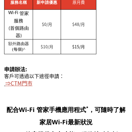
原月費
服務名稱
新申請優惠
Wi-Fi
管家
服務
$0/月
$48/月
(首個路由
器)
額外
路由器
$
10/月
$15/月
(
每個
)^
申請辦法:
客戶可透過以下途徑申請：
⇒CTM
門市
*
配合Wi
-Fi
管家手機應用程式
，可隨時了解
家居Wi-Fi最新狀況