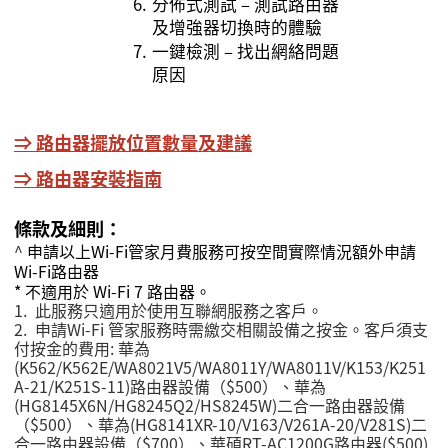
6.
分佈式測試 – 測試路由器
及增強器切換時的體驗
7.
一鍵檢測 – 找出網絡問題
原因
⇒
路由器擺放位置數量及建議
⇒
路由器安裝指南
條款及細則：
^
申請以上
Wi-Fi
管家月費服務可按空間實際情況額外申請
Wi-Fi
路由器
* 不適用於 Wi-Fi 7 路由器。
1.
此服務只適用於使用互聯網服務之客戶。
2.
申請Wi-Fi
管家服務時需繳交相關設備之按金。客戶須支
付按金的費用
:
華為
(K562/K562E/WA8021V5/WA8011Y/WA8011V/K153/K251
A-21/K251S-11)
路由器設備（
$500）、華為
(HG8145X6N/HG8245Q2/HS8245W)二合一路由器設備
（$500）、華為(HG8141XR-10/V163/V261A-20/V281S)二
合一路由器設備（$700）
、華碩RT-AC1200G路由器($500)