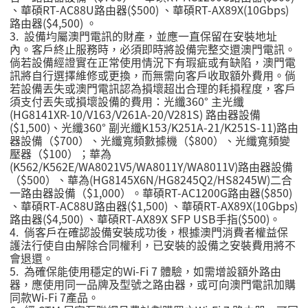
、華碩RT-AC88U路由器($500) 、華碩RT-AX89X(10Gbps)
路由器($4,500) 。
3. 設備均屬澳門電訊的財產，並應一直保留在安裝地址
內。客戶終止服務時，必須即時將設備完整交還澳門電訊。
倘若設備經證實在正常使用情況下有瑕疵或有缺陷，澳門電
訊將自行選擇維修或更換，而無需向客戶收取額外費用。倘
若設備丟失或澳門電訊認為損壞超出合理的耗損程度，客戶
須支付丟失或損壞設備的費用：光纖360° 主光纖
(HG8141XR-10/V163/V261A-20/V281S) 路由器設備
($1,500)、光纖360° 副光纖K153/K251A-21/K251S-11)路由
器設備（$700）、光纖寬頻數據機（$800）、光纖寬頻變
壓器（$100）；華為
(K562/K562E/WA8021V5/WA8011Y/WA8011V)路由器設備
（$500）、華為(HG8145X6N/HG8245Q2/HS8245W)二合
一路由器設備（$1,000）。華碩RT-AC1200G路由器($850)
、華碩RT-AC88U路由器($1,500) 、華碩RT-AX89X(10Gbps)
路由器($4,500) 、華碩RT-AX89X SFP USB手指($500)。
4.
倘客戶在確認設備安裝成功後，根據澳門消費者權益保
護法行使自由解除合同權利，已安裝的設備之安裝費用將不
會退還。
5.
為確保能使用穩定的
Wi-Fi 7
體驗，如需增設額外路由
器，應使用同一品牌及型號之路由器，或可向澳門電訊加購
同款
Wi-Fi 7
產品。