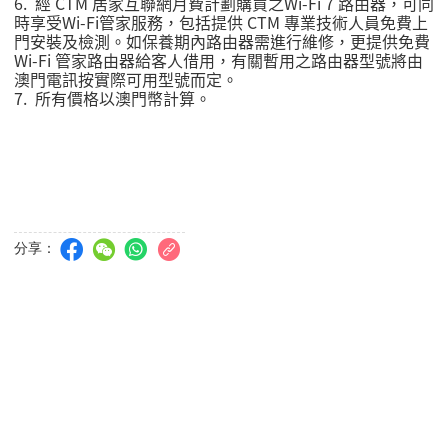
6. 經
CTM
居家互聯網月費計劃購買之
Wi-Fi 7
路由器，可同
時享受
Wi-Fi
管家服務，包括提供
CTM
專業技術人員免費上
門安裝及檢測。如保養期內路由器需進行維修，更提供免費
Wi-Fi
管家路由器給客人借用，有關暫用之路由器型號將由
澳門電訊按實際可用型號而定。
7.
所有價格以澳門幣計算。
分享：