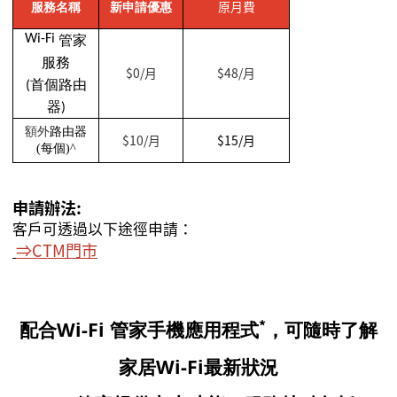
原月費
服務名稱
新申請優惠
Wi-Fi
管家
服務
$0/月
$48/月
(首個路由
器)
額外
路由器
$
10/月
$15/月
(
每個
)^
申請辦法:
客戶可透過以下途徑申請：
⇒CTM
門市
*
配合Wi
-Fi
管家手機應用程式
，可隨時了解
家居Wi-Fi最新狀況