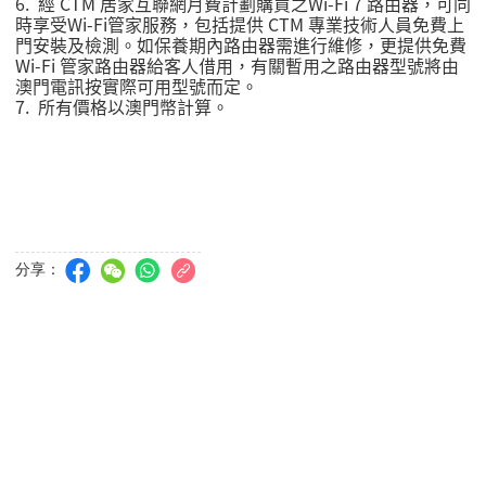
6. 經
CTM
居家互聯網月費計劃購買之
Wi-Fi 7
路由器，可同
時享受
Wi-Fi
管家服務，包括提供
CTM
專業技術人員免費上
門安裝及檢測。如保養期內路由器需進行維修，更提供免費
Wi-Fi
管家路由器給客人借用，有關暫用之路由器型號將由
澳門電訊按實際可用型號而定。
7.
所有價格以澳門幣計算。
分享：