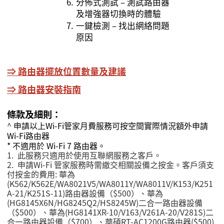
6.
分佈式測試 – 測試路由器
及增強器切換時的體驗
7.
一鍵檢測 – 找出網絡問題
原因
⇒
路由器擺放位置數量及建議
⇒
路由器安裝指南
條款及細則：
^
申請以上
Wi-Fi
管家月費服務可按空間實際情況額外申請
Wi-Fi
路由器
* 不適用於 Wi-Fi 7 路由器。
1.
此服務只適用於使用互聯網服務之客戶。
2.
申請Wi-Fi
管家服務時需繳交相關設備之按金。客戶須支
付按金的費用
:
華為
(K562/K562E/WA8021V5/WA8011Y/WA8011V/K153/K251
A-21/K251S-11)
路由器設備（
$500）、華為
(HG8145X6N/HG8245Q2/HS8245W)二合一路由器設備
（$500）、華為(HG8141XR-10/V163/V261A-20/V281S)二
合一路由器設備（$700）
、華碩RT-AC1200G路由器($500)