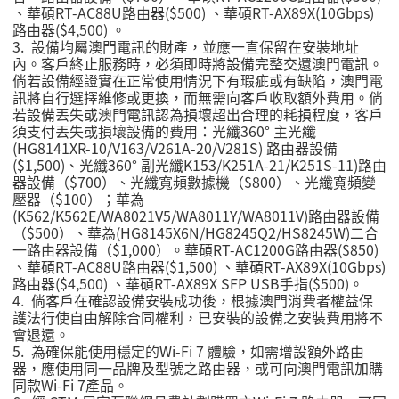
、華碩RT-AC88U路由器($500) 、華碩RT-AX89X(10Gbps)
路由器($4,500) 。
3. 設備均屬澳門電訊的財產，並應一直保留在安裝地址
內。客戶終止服務時，必須即時將設備完整交還澳門電訊。
倘若設備經證實在正常使用情況下有瑕疵或有缺陷，澳門電
訊將自行選擇維修或更換，而無需向客戶收取額外費用。倘
若設備丟失或澳門電訊認為損壞超出合理的耗損程度，客戶
須支付丟失或損壞設備的費用：光纖360° 主光纖
(HG8141XR-10/V163/V261A-20/V281S) 路由器設備
($1,500)、光纖360° 副光纖K153/K251A-21/K251S-11)路由
器設備（$700）、光纖寬頻數據機（$800）、光纖寬頻變
壓器（$100）；華為
(K562/K562E/WA8021V5/WA8011Y/WA8011V)路由器設備
（$500）、華為(HG8145X6N/HG8245Q2/HS8245W)二合
一路由器設備（$1,000）。華碩RT-AC1200G路由器($850)
、華碩RT-AC88U路由器($1,500) 、華碩RT-AX89X(10Gbps)
路由器($4,500) 、華碩RT-AX89X SFP USB手指($500)。
4.
倘客戶在確認設備安裝成功後，根據澳門消費者權益保
護法行使自由解除合同權利，已安裝的設備之安裝費用將不
會退還。
5.
為確保能使用穩定的
Wi-Fi 7
體驗，如需增設額外路由
器，應使用同一品牌及型號之路由器，或可向澳門電訊加購
同款
Wi-Fi 7
產品。