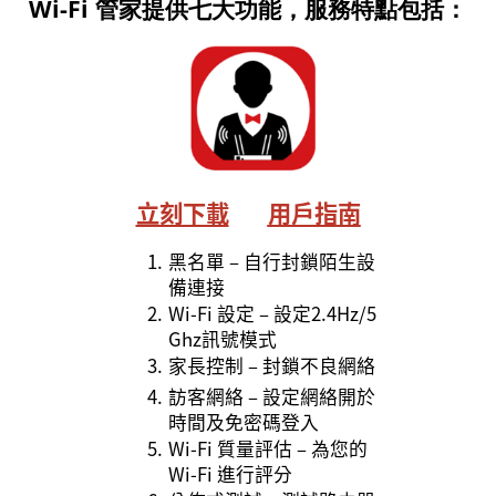
Wi-Fi
管家提供七大功能，服務特點
包括
：
立刻下載
用戶指南
1.
黑名單 – 自行封鎖陌生設
備連接
2.
Wi-Fi 設定 – 設定2.4Hz/5
Ghz訊號模式
3.
家長控制 – 封鎖不良網絡
4.
訪客網絡 – 設定網絡開於
時間及免密碼登入
5.
Wi-Fi 質量評估 – 為您的
Wi-Fi 進行評分