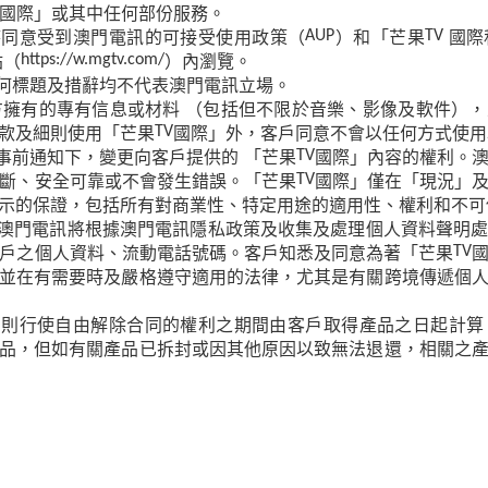
國際」或其中任何部份服務。
時同意受到澳門電訊的可接受使用政策（
）和「芒果
國際
AUP
TV
站（
）內瀏覽。
https://w.mgtv.com/
何標題及措辭均不代表澳門電訊立場。
方擁有的專有信息或材料
（包括但不限於音樂、影像及軟件），
款及細則使用「芒果
國際」外，客戶同意不會以任何方式使用
TV
事前通知下，變更向客戶提供的
「芒果
國際」內容的權利。
TV
斷、安全可靠或不會發生錯誤。「芒果
國際」僅在「現況」
TV
示的保證，包括所有對商業性、特定用途的適用性、權利和不可
澳門電訊將根據澳門電訊隱私政策及收集及處理個人資料聲明
戶之個人資料、流動電話號碼。客戶知悉及同意為著「芒果
TV
並在有需要時及嚴格遵守適用的法律，尤其是有關跨境傳遞個
，則行使自由解除合同的權利之期間由客戶取得產品之日起計算
品，但如有關產品已拆封或因其他原因以致無法退還，相關之