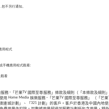
。
，恕不另行通知。
應用程式
或手機應用程式觀看
:
上觀看
樂服務
「芒果
國際至尊服務」條款及細則（「本條款及細則
-
TV
使用
娛樂服務
「芒果
國際至尊服務」
（「芒果
Home Media
-
TV
澳連城計劃」、「
計劃」的客戶。客戶於香港及中國內地使
321
免費用量內扣除。如數據用量超過該服務計劃所包含用量，額