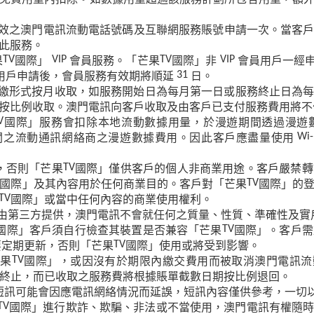
效之澳門電訊流動電話號碼及互聯網服務賬號申請一次。當客
此服務。
果
國際」
會員服務。「芒果
國際」非
會員用戶一經
TV
VIP
TV
VIP
用戶申請後，會員服務有效期將順延
日。
31
繳形式按月收取，如服務開始日為每月第一日或服務終止日為
按比例收取。澳門電訊向客戶收取及由客戶已支付服務費用將不
國際」服務會扣除本地流動數據用量，於漫遊期間透過漫遊
V
關之流動通訊網絡商之漫遊數據費用。因此客戶應盡量使用
Wi-
，否則「芒果
國際」僅供客戶的個人非商業用途。客戶嚴禁轉
TV
國際」及其內容用於任何商業目的。客戶對「芒果
國際」的
TV
國際」或當中任何內容的商業使用權利。
TV
由第三方提供，澳門電訊不會就任何之質量、性質、準確性及實
國際」客戶須自行檢查其裝置是否兼容「芒果
國際」。客戶需
TV
要定期更新，否則「芒果
國際」使用或將受到影響。
TV
芒果
國際」，或因沒有於期限內繳交費用而被取消澳門電訊流
TV
終止，而已收取之服務費將根據賬單截數日期按比例退回。
短訊可能會因應電訊網絡情況而延誤，短訊內容僅供參考，一切
國際」進行欺詐、欺騙、非法或不當使用，澳門電訊有權隨
TV