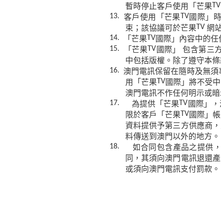
暫時停止客戶使用「芒果
TV
客戶使用「芒果
國際」
13.
TV
束；該協議可於芒果
網
TV
「芒果
國際」內容中的任
14.
TV
「芒果
國際」
包含第三
15.
TV
中包括版權。除了遵守本條
澳門電訊保留在隨時及無須
16.
用「芒果
國際」將不受中
TV
澳門電訊不作任何明示或暗
為提供「芒果
國際」，
17.
TV
限於客戶「芒果
國際」帳
TV
資料提供予第三方供應商，
料傳送到澳門以外的地方。
如合同包含產品之提供
18.
同，其須向澳門電訊退還產
或須向澳門電訊支付罰款。