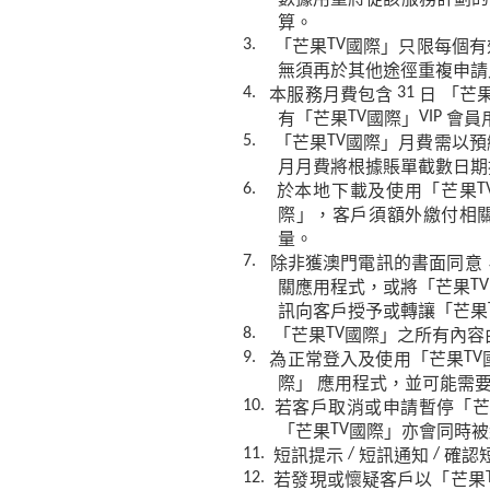
算。
「芒果
國際」只限每個有
3.
TV
無須再於其他途徑重複申請
本服務月費包含
日
「芒
4.
31
有「芒果
國際」
會員
TV
VIP
「芒果
國際」月費需以預
5.
TV
月月費將根據賬單截數日期
於本地下載及使用「芒果
6.
T
際」，客戶須額外繳付相
量。
除非獲澳門電訊
的書面
同意
7.
關應用程式，或將「芒果
TV
訊向客戶授予或轉讓「芒果
「芒果
國際」之所有內容
8.
TV
為正常登入及使用「芒果
9.
TV
際」
應用程式，並可能需
若客戶取消或申請暫停「
10.
「芒果
國際」亦會同時被
TV
短訊提示
短訊通知
確認
11.
/
/
若發現或懷疑客戶以「芒果
12.