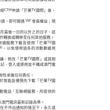
戶經
申請「芒果
國際」後，
CTM
TV
申請，即可開通
會員權益；現
VIP
每月最後一日的以外之的日子，該
作轉換或轉移至任何其他服務。
數據服務下載及使用「芒果
國
TV
，以免使用過多的流動數據用
Fi
讓、修改「芒果
國際」或其相
TV
登記、登入或使用並不構成澳門電
用性承擔任何責任。
於智能設備預先下載「芒果
國
TV
動電話
互聯網服務，所提供的
/
以澳門電訊最新記錄為準。
時在不作出通知的情況下，永久或