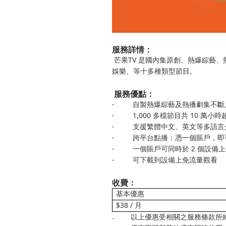
服務詳情：
芒果
TV
是國內集原創、熱爆綜藝、
娛樂、等十多種類型節目。
服務優點：
-
自製熱爆綜藝及熱播劇集不斷
-
1,000
多檔節目共
10
萬小時
-
支援繁體中文、英文等多語言
-
跨平台點播：憑一個賬戶，即
-
一個賬戶可同時於
2
個設備上
-
可下載到設備上免流量觀看
收費：
基本優惠
$38 /
月
₋
以上優惠受相關之服務條款所