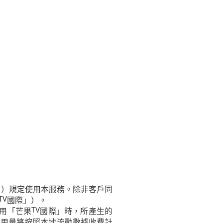
」）規定使用本服務。除非客戶同
國際」）。
TV
用「芒果
國際」時，所產生的
TV
外用量將按照本地流動數據收費計