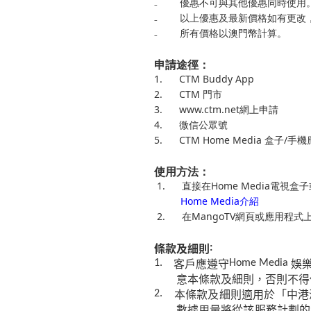
₋
優惠不可與其他優惠同時使用
₋
以上優惠及最新價格如有更改
₋
所有價格以澳門幣計算。
申請途徑：
1.
CTM Buddy App
2.
CTM
門市
3.
www.ctm.net
網上申請
4.
微信公眾號
5.
CTM Home Media
盒子
/
手機
使用方法：
1.
直接在
Home Media
電視盒子
Home Media
介紹
2.
在
MangoTV
網頁或應用程式
條款及細則
:
客戶應遵守
娛
1.
Home Media
意本條款及細則，否則不得
本條款及細則適用於「中港
2.
數據用量將從該服務計劃的