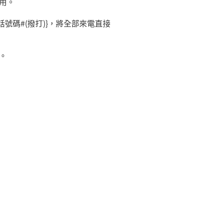
用。
話號碼
#(
撥打
)}
，將全部來電直接
。