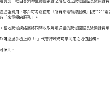
及另加一程由香港轉至接聽電話之所在地之跨域國際長途通話費
途通話費用，客戶可考慮使用「所有來電轉線服務」
{
按
**21*
電
有「來電轉線服務」。
，當地跨域網絡商將同時收取每項通話的跨域國際長途通話費用
戶可透過手機上的「
+
」代替跨域時可享同用之增值服務。
可
按此
。