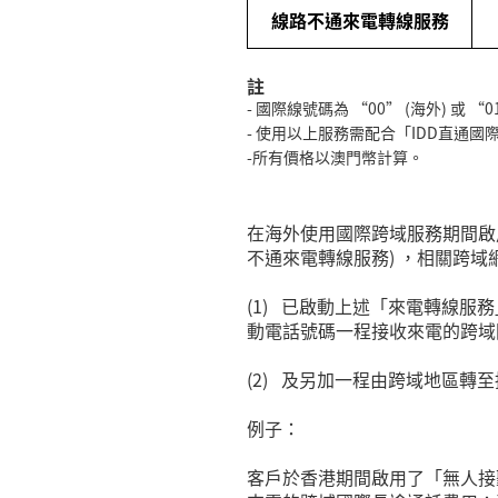
線路不通來電轉線服務
註
-
國際線號碼為
“
00
”
(
海外
)
或
“
0
-
使用以上服務需配合「
IDD
直通國
-所有價格以澳門幣計算。
在海外使用國際跨域服務期間啟
不通來電轉線服務
)
，相關跨域
(1)
已啟動上述「來電轉線服務
動電話號碼一程接收來電的跨域
(2)
及另加一程由跨域地區轉至
例子：
客戶於香港期間啟用了「無人接