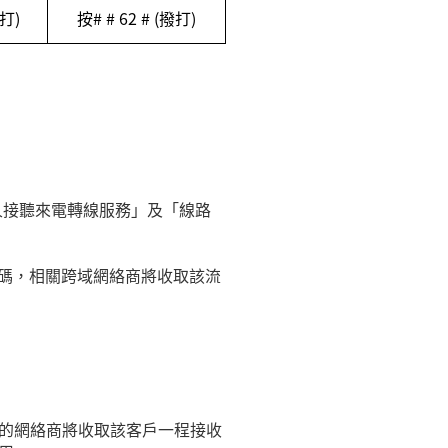
打
)
按
# # 62 # (
撥打
)
人接聽來電轉線服務」及「線路
碼，相關跨域網絡商將收取該流
的網絡商將收取該客戶一程接收