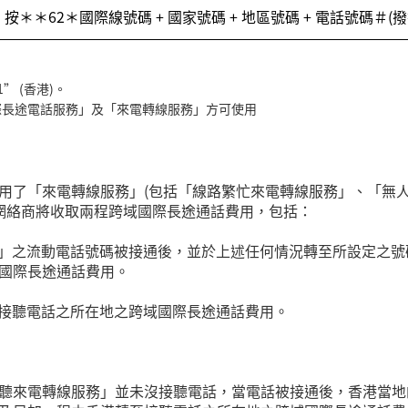
按＊＊
62
＊國際線號碼
+
國家號碼
+
地區號碼
+
電話號碼＃
(
撥
1
”
(
香港
)
。
際長途電話服務」及「來電轉線服務」方可使用
用了「來電轉線服務」
(
包括「線路繁忙來電轉線服務」、「無
網絡商將收取兩程跨域國際長途通話費用，包括：
」之流動電話號碼被接通後，並於上述任何情況轉至所設定之號
國際長途通話費用。
接聽電話之所在地之跨域國際長途通話費用。
聽來電轉線服務」並未沒接聽電話，當電話被接通後，香港當地