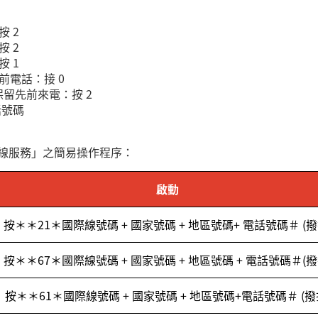
按
2
按
2
按
1
前電話：接
0
保留先前來電：按
2
話號碼
線服務」之簡易操作程序：
啟動
按＊＊
21
＊國際線號碼
+
國家號碼
+
地區號碼
+
電話號碼＃
(
撥
按＊＊
67
＊國際線號碼
+
國家號碼
+
地區號碼
+
電話號碼＃
(
撥
按＊＊
61
＊國際線號碼
+
國家號碼
+
地區號碼
+
電話號碼＃
(
撥