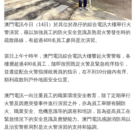
澳門電訊今日（14日）於其位於氹仔的綜合電訊大樓舉行火
警演習，藉以加強員工的防火安全意識及熟習火警發生時的
疏散路線，有超過
400
名員工參與是次演習。
當日上午十時半，澳門電訊綜合電訊大樓響起火警警報，各
樓層超過
400
名員工，隨即按照既定火警及緊急程序指引，
並遵從配合火警指揮統籌員的指示，在不到
10
分鐘內有序、
順利疏散到戶外地面安全位置。
澳門電訊一向注重員工的職業環境安全教育，除了定期舉行
火警及因應突發事件進行演習之外，亦為員工舉辦有關防
火、職業安全、危機意識等的講座和培訓，旨為提高員工在
緊急情況下的安全意識及應變能力。澳門電訊感謝消防局以
及治安警察局對是次火警演習的支持和協調。