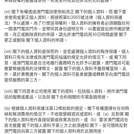
未經授權的披露或使用，和免受所有其他非法形式的處理。
(vi) 閣下有權透過澳門電訊使用和改正 閣下的個人資料，而 閣下要
求使用或更正個人資料，將按照第8/2005號法律（個人資料保護
法）予以處理。為了行使這項權利，個人資料的擁有者必須親臨任何
一間澳門電訊門市，並帶同其身份證明文件，以書面提出用作確認使
用、改正或刪除資料的申請。請允許澳門電訊用30日時間處理 閣下
更正或刪除 閣下個人資料的申請。
(vii) 閣下的個人資料是保密的，並受處理個人資料的程序保護。個人
資料只有在法律或與澳門電訊協議的規定允許的情況下，或 閣下同
意，或澳門電訊是合法地履行義務時方允許予以披露。澳門電訊可能
需要根據適用的法律條文，披露 閣下的個人資料予獲授權當局。此
外，基於業務運作，閣下的個人資料可能會披露或轉移至向澳門電訊
提供服務的第三方。
(viii) 閣下同意本公司使用 閣下的資料，包括個人資料，用作澳門電
訊的服務或產品，以及與 閣下合約相關的市場直銷用途。
(ix) 根據個人資料保護法第12條前款的規定，閣下有權選擇在任何時
候和無須費用的情況下，不收取營銷資訊或資料，或（a）反對將 閣
下的個人資料用作直接促銷或商業為目的，或（b）要求澳門電訊在
首次披露 閣下的個人資料予第三方之前須通知 閣下，並可隨時反對
澳門電訊向第三方披露 閣下的個人資料用於此類用途。