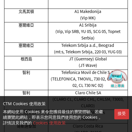
北馬其頓
A1 Makedonija
(Vip MK)
塞爾維亞
A1 Sribija
(Vip, Vip SRB, YU 05, SCG 05, Topnet
Serbia)
塞爾維亞
Telekom Srbija a.d., Beograd
(mt:s, Telekom Srbija, 220 03, YUG 03)
根西島
JT (Guernsey) Global
(JT-Wave)
智利
Telefonica Movil de Chile S.A.
(TELEFONICA, TMOVIL, 730 02, CHI 02, CL
02, CL 730 NC 02)
智利
Claro Chile SA
(CLARO CL, CLARO CHL, CHLSM, 73003,
CTM Cookies 使用政策
CLARO)
哥斯達黎加
Telefonica Moviles
本網站使用 Cookies 來令您獲得最佳的瀏覽體驗。若繼
接受
續瀏覽此網站，即表示您同意我們使用您的 Cookies 。
(movistar)
詳情請見我們的
Cookies 使用政策
哥斯達黎加
Claro Costa Rica