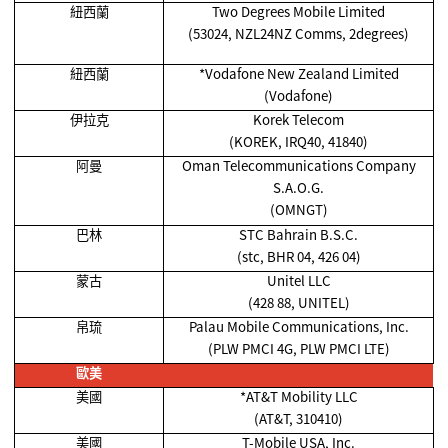
紐西蘭
Two Degrees Mobile Limited
(53024, NZL24NZ Comms, 2degrees)
紐西蘭
*Vodafone New Zealand Limited
(Vodafone)
伊拉克
Korek Telecom
(KOREK, IRQ40, 41840)
阿曼
Oman Telecommunications Company
S.A.O.G.
(OMNGT)
巴林
STC Bahrain B.S.C.
(stc, BHR 04, 426 04)
蒙古
Unitel LLC
(428 88, UNITEL)
帛琉
Palau Mobile Communications, Inc.
(PLW PMCI 4G, PLW PMCI LTE)
歐美
美國
*AT&T Mobility LLC
(AT&T, 310410)
美國
T-Mobile USA, Inc.