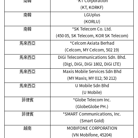
南韓
*KT Corporation
(KT, KORKF)
南韓
LGUplus
(KORLU)
南韓
*SK Telecom Co. Ltd.
(450 05, SK Telecom, KOR SK Telecom)
馬來西亞
*Celcom Axiata Berhad
(Celcom, MY Celcom, 502 19)
馬來西亞
DiGi Telecommunications Sdn. Bhd.
(Digi, DiGi, DiGi 1802, DiGi LTE)
馬來西亞
Maxis Mobile Services Sdn Bhd
(MY Maxis; MY 012; 50 212)
馬來西亞
U Mobile Sdn Bhd
(U Mobile)
菲律賓
*Globe Telecom Inc.
(GlobeGlobe PH.)
菲律賓
*SMART Communications, Inc.
(Smart Gold)
越南
MOBIFONE CORPORATION
(VN Mobifone, 45204)