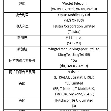
越南
*Viettel Telecom
(VNMVT, Viettel, VN 04, 452 04)
澳大利亞
Optus Mobile Pty Ltd
(YES OPTUS)
澳大利亞
Telstra Corporation Limited
(Telstra)
新加坡
M1 Limited
(SGP-M1)
新加坡
*Singtel Mobile Singapore Ptd Ltd.
(SingTel, SingTel-G9)
阿拉伯聯合酋長國
*Du
(du, UAE03, 42403)
阿拉伯聯合酋長國
*Etisalat
(ETISALAT, Etisalat, ETSLT)
英國
*EE Limited
(EE, T-Mobile, T-Mobile UK,
TMO UK, one2one, 234 30)
英國
Hutchison 3G UK Limited
(3)