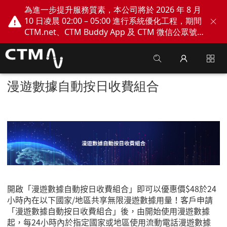
為進一步提升服務質素，本公司將於 2026 年 8 月
10 日凌晨 02:00 – 05:00 進行系統優化工程，期間
CTM.net、CTM Buddy App 及 CTM 微信公眾號
網上服務將會暫停。不便之處，敬請見諒！
漫遊數據自動按日收費組合
開啟「漫遊數據自動按日收費組合」即可以優惠價
$48
於
24
小時內在以下國家
/
地區共享無限漫遊數據用量！客戶申請
「漫遊數據自動按日收費組合」後，由開始使用漫遊數據
起，每
24
小時內於指定國家或地區使用流動電話漫遊數據