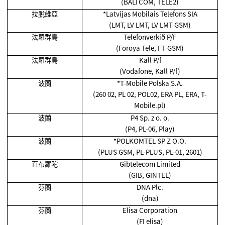
(BALTCOM, TELE2)
拉脫維亞
*Latvijas Mobilais Telefons SIA
(LMT, LV LMT, LV LMT GSM)
法羅群島
Telefonverkið P/F
(Foroya Tele, FT-GSM)
法羅群島
Kall P/f
(Vodafone, Kall P/f)
波蘭
*T-Mobile Polska S.A.
(260 02, PL 02, POL02, ERA PL, ERA, T-
Mobile.pl)
波蘭
P4 Sp. z o. o.
(P4, PL-06, Play)
波蘭
*POLKOMTEL SP Z O.O.
(PLUS GSM, PL-PLUS, PL-01, 2601)
直布羅陀
Gibtelecom Limited
(GIB, GINTEL)
芬蘭
DNA Plc.
(dna)
芬蘭
Elisa Corporation
(FI elisa)