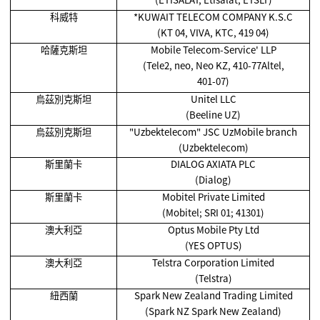
科威特
*KUWAIT TELECOM COMPANY K.S.C
(KT 04, VIVA, KTC, 419 04)
哈薩克斯坦
Mobile Telecom-Service' LLP
(Tele2, neo, Neo KZ, 410-77Altel,
401-07)
烏茲別克斯坦
Unitel LLC
(Beeline UZ)
烏茲別克斯坦
"Uzbektelecom" JSC UzMobile branch
(Uzbektelecom)
斯里蘭卡
DIALOG AXIATA PLC
(Dialog)
斯里蘭卡
Mobitel Private Limited
(Mobitel; SRI 01; 41301)
澳大利亞
Optus Mobile Pty Ltd
(YES OPTUS)
澳大利亞
Telstra Corporation Limited
(Telstra)
紐西蘭
Spark New Zealand Trading Limited
(Spark NZ Spark New Zealand)