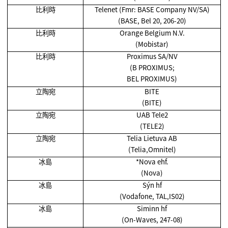
比利時
Telenet (Fmr: BASE Company NV/SA)
(BASE, Bel 20, 206-20)
比利時
Orange Belgium N.V.
(Mobistar)
比利時
Proximus SA/NV
(B PROXIMUS;
BEL PROXIMUS)
立陶宛
BITE
(BITE)
立陶宛
UAB Tele2
(TELE2)
立陶宛
Telia Lietuva AB
(Telia,Omnitel)
冰島
*Nova ehf.
(Nova)
冰島
Sýn hf
(Vodafone, TAL,IS02)
冰島
Siminn hf
(On-Waves, 247-08)