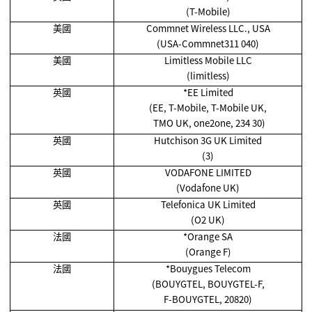
(T-Mobile)
美國
Commnet Wireless LLC., USA
(USA-Commnet311 040)
美國
Limitless Mobile LLC
(limitless)
英國
*EE Limited
(EE, T-Mobile, T-Mobile UK,
TMO UK, one2one, 234 30)
英國
Hutchison 3G UK Limited
(3)
英國
VODAFONE LIMITED
(Vodafone UK)
英國
Telefonica UK Limited
(O2 UK)
法國
*Orange SA
(Orange F)
法國
*Bouygues Telecom
(BOUYGTEL, BOUYGTEL-F,
F-BOUYGTEL, 20820)