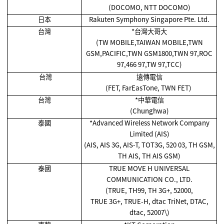
(DOCOMO, NTT DOCOMO)
日本
Rakuten Symphony Singapore Pte. Ltd.
台灣
*
台灣大哥大
(TW MOBILE,TAIWAN MOBILE,TWN
GSM,PACIFIC,TWN GSM1800,TWN 97,ROC
97,466 97,TW 97,TCC)
台灣
遠傳電信
(FET, FarEasTone, TWN FET)
台灣
*
中華電信
(Chunghwa)
泰國
*Advanced Wireless Network Company
Limited (AIS)
(AIS, AIS 3G, AIS-T, TOT3G, 520 03, TH GSM,
TH AIS, TH AIS GSM)
泰國
TRUE MOVE H UNIVERSAL
COMMUNICATION CO., LTD.
(TRUE, TH99, TH 3G+, 52000,
TRUE 3G+, TRUE-H, dtac TriNet, DTAC,
dtac, 52007\)