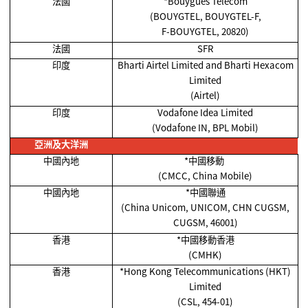
法國
*Bouygues Telecom
(BOUYGTEL, BOUYGTEL-F,
F-BOUYGTEL, 20820)
法國
SFR
印度
Bharti Airtel Limited and Bharti Hexacom
Limited
(Airtel)
印度
Vodafone Idea Limited
(Vodafone IN, BPL Mobil)
亞洲及大洋洲
中國內地
*
中國移動
(CMCC, China Mobile)
中國內地
*
中國聯通
(China Unicom, UNICOM, CHN CUGSM,
CUGSM, 46001)
香港
*
中國移動香港
(CMHK)
香港
*Hong Kong Telecommunications (HKT)
Limited
(CSL, 454-01)