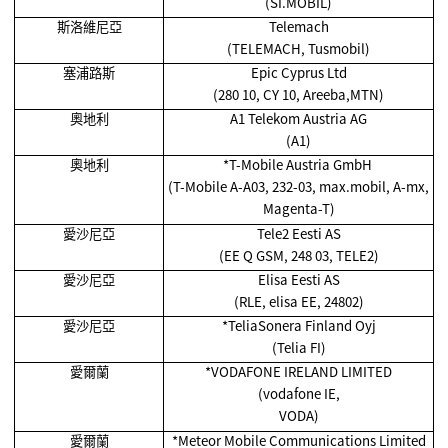
(SI.MOBIL)
斯洛維尼亞
Telemach
(TELEMACH, Tusmobil)
塞浦路斯
Epic Cyprus Ltd
(280 10, CY 10, Areeba,MTN)
奧地利
A1 Telekom Austria AG
(A1)
奧地利
*T-Mobile Austria GmbH
(T-Mobile A-A03, 232-03, max.mobil, A-mx,
Magenta-T)
愛沙尼亞
Tele2 Eesti AS
(EE Q GSM, 248 03, TELE2)
愛沙尼亞
Elisa Eesti AS
(RLE, elisa EE, 24802)
愛沙尼亞
*TeliaSonera Finland Oyj
(Telia FI)
愛爾蘭
*VODAFONE IRELAND LIMITED
(vodafone IE,
VODA)
愛爾蘭
*Meteor Mobile Communications Limited