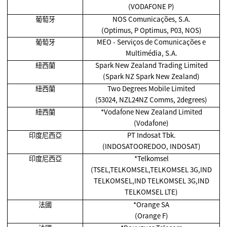
(VODAFONE P)
葡萄牙
NOS Comunicações, S.A.
(Optimus, P Optimus, P03, NOS)
葡萄牙
MEO - Serviços de Comunicações e
Multimédia, S.A.
紐西蘭
Spark New Zealand Trading Limited
(Spark NZ Spark New Zealand)
紐西蘭
Two Degrees Mobile Limited
(53024, NZL24NZ Comms, 2degrees)
紐西蘭
*Vodafone New Zealand Limited
(Vodafone)
印度尼西亞
PT Indosat Tbk.
(INDOSATOOREDOO, INDOSAT)
印度尼西亞
*Telkomsel
(TSEL,TELKOMSEL,TELKOMSEL 3G,IND
TELKOMSEL,IND TELKOMSEL 3G,IND
TELKOMSEL LTE)
法國
*Orange SA
(Orange F)