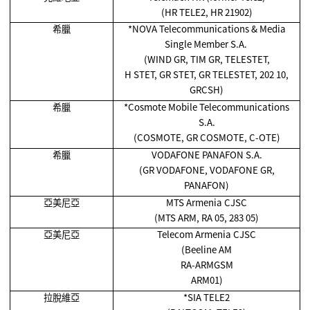
(HR TELE2, HR 21902)
希臘
*NOVA Telecommunications & Media
Single Member S.A.
(WIND GR, TIM GR, TELESTET,
H STET, GR STET, GR TELESTET, 202 10,
GRCSH)
希臘
*Cosmote Mobile Telecommunications
S.A.
(COSMOTE, GR COSMOTE, C-OTE)
希臘
VODAFONE PANAFON S.A.
(GR VODAFONE, VODAFONE GR,
PANAFON)
亞美尼亞
MTS Armenia CJSC
(MTS ARM, RA 05, 283 05)
亞美尼亞
Telecom Armenia CJSC
(Beeline AM
RA-ARMGSM
ARM01)
拉脫維亞
*SIA TELE2