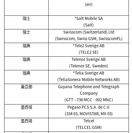
(eir)
瑞士
*Salt Mobile SA
(Salt)
瑞士
Swisscom (Switzerland) Ltd
(Swisscom, Swiss GSM, SwisscomFL)
瑞典
*Tele2 Sverige AB
(TELE2 SE)
瑞典
Telenor Sverige AB
(Telenor SE, Sweden)
瑞典
*Telia Sverige AB
(TeliaSonera Mobile Networks AB)
蓋亞那
Guyana Telephone and Telegraph
Company
(GTT - 738 MCC - 002 MNC)
墨西哥
Pegaso PCS S.A. de C.V.
(334 03, MOVISTAR, MX 03)
墨西哥
Telcel
(TELCEL GSM)