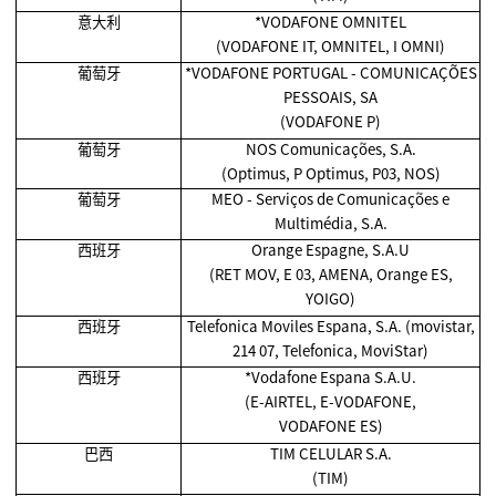
意大利
*VODAFONE OMNITEL
(VODAFONE IT, OMNITEL, I OMNI)
葡萄牙
*VODAFONE PORTUGAL - COMUNICAÇÕES
PESSOAIS, SA
(VODAFONE P)
葡萄牙
NOS Comunicações, S.A.
(Optimus, P Optimus, P03, NOS)
葡萄牙
MEO - Serviços de Comunicações e
Multimédia, S.A.
西班牙
Orange Espagne, S.A.U
(RET MOV, E 03, AMENA, Orange ES,
YOIGO)
西班牙
Telefonica Moviles Espana, S.A. (movistar,
214 07, Telefonica, MoviStar)
西班牙
*Vodafone Espana S.A.U.
(E-AIRTEL, E-VODAFONE,
VODAFONE ES)
巴西
TIM CELULAR S.A.
(TIM)