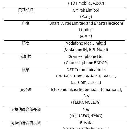
(HOT mobile, 42507)
巴基斯坦
CMPak Limited
(Zong)
印度
Bharti Airtel Limited and Bharti Hexacom
Limited
(Airtel)
印度
Vodafone Idea Limited
(Vodafone IN, BPL Mobil)
孟加拉
Grameenphone Ltd.
(Grameenphone BGDGP)
汶萊
DST Communications
(BRU-DSTCom, BRU-DST, BRU 11,
DSTCom, 528-11)
東帝汶
Telekomunikasi Indonesia International,
S.A
(TELKOMCEL3G)
阿拉伯聯合酋長國
*Du
(du, UAE03, 42403)
阿拉伯聯合酋長國
*Etisalat
(ETISALAT, Etisalat, ETSLT)