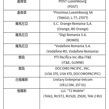
盧森堡
POST Luxembourg
(POST)
盧森堡
*Proximus Luxembourg SA
(TANGO; L-77; 27077)
羅馬尼亞
S.C. Orange Romaina S,A.
(Orange, RO Orange)
羅馬尼亞
*Digi Romania S.A.
(ROM05)
羅馬尼亞
*Vodafone Romania S.A.
(Vodafone RO, Vodafone Romania)
關島
PTI Pacifica Inc.dba IT&E
(IT&E, GUMIW)
關島
DOCOMO PACIFIC, INC.
(USA 370, USA 470, DOCOMOPACIFIC)
白俄羅斯
Unitary Enterprise Velcom
(VELCOM, 257 01)
俄羅斯
LLC "T2 Mobile"
(Tele2, RUST2, RUS20, 25020, Tele 2 RU)