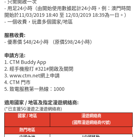
-
只需開啟一次
-
用足
24
小時（由開始使用數據起計
24
小時，例：澳門時間
開始於
11/03/2019 18:40
至
12/03/2019 18:39
為一日。）
-
一個收費，玩盡
多個國家
/
地區
服務收費:
-
優惠價
$48/24
小時 （原價
$98/24
小時）
申請方法:
1.
CTM Buddy App
2.
經手機
撥打 #321#開啟及關閉
3. www.ctm.net
網上申請
4.
CTM 門市
5.
致電服務第一熱線：
1000
適用國家 / 地區及指定漫遊網絡商:
(*
已支援
5G
漫遊之漫遊網絡商
)
國家
/
地區
漫遊網絡商
(
國際漫遊網絡商代號
)
熱門地區
中國內地
*
中國移動