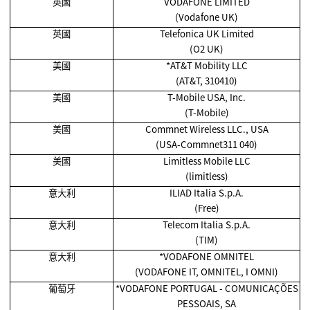
英國
VODAFONE LIMITED
(Vodafone UK)
英國
Telefonica UK Limited
(O2 UK)
美國
*AT&T Mobility LLC
(AT&T, 310410)
美國
T-Mobile USA, Inc.
(T-Mobile)
美國
Commnet Wireless LLC., USA
(USA-Commnet311 040)
美國
Limitless Mobile LLC
(limitless)
意大利
ILIAD Italia S.p.A.
(Free)
意大利
Telecom Italia S.p.A.
(TIM)
意大利
*VODAFONE OMNITEL
(VODAFONE IT, OMNITEL, I OMNI)
葡萄牙
*VODAFONE PORTUGAL - COMUNICAÇÕES
PESSOAIS, SA