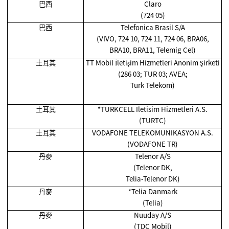
巴西
Claro
(724 05)
巴西
Telefonica Brasil S/A
(VIVO, 724 10, 724 11, 724 06, BRA06,
BRA10, BRA11, Telemig Cel)
土耳其
TT Mobil İletişim Hizmetleri Anonim Şirketi
(286 03; TUR 03; AVEA;
Turk Telekom)
土耳其
*TURKCELL Iletisim Hizmetleri A.S.
(TURTC)
土耳其
VODAFONE TELEKOMUNIKASYON A.S.
(VODAFONE TR)
丹麥
Telenor A/S
(Telenor DK,
Telia-Telenor DK)
丹麥
*Telia Danmark
(Telia)
丹麥
Nuuday A/S
(TDC Mobil)