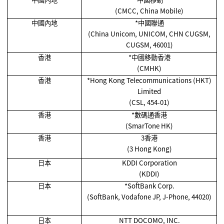
(CMCC, China Mobile)
中國內地
*
中國聯通
(China Unicom, UNICOM, CHN CUGSM,
CUGSM, 46001)
香港
*
中國移動香港
(CMHK)
香港
*Hong Kong Telecommunications (HKT)
Limited
(CSL, 454-01)
香港
*
數碼通香港
(SmarTone HK)
香港
3香港
(3 Hong Kong)
日本
KDDI Corporation
(KDDI)
日本
*SoftBank Corp.
(SoftBank, Vodafone JP, J-Phone, 44020)
日本
NTT DOCOMO, INC.