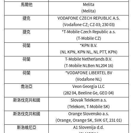
馬爾他
Melita
(Melita)
捷克
VODAFONE CZECH REPUBLIC A.S.
(Vodafone CZ; CZ-03; 230 03)
捷克
*T-Mobile Czech Republic a.s.
(T-Mobile CZ)
荷蘭
*KPN B.V.
(NL KPN, KPN NL, NL PTT, KPN)
荷蘭
T-Mobile Netherlands B.V.
(T-Mobile NLBen NL204 16)
荷蘭
*VODAFONE LIBERTEL BV
(Vodafone NL)
喬治亞
Veon Georgia LLC
(282 04, Beeline Ge, GEO 04)
斯洛伐克共和國
Slovak Telekom a.s.
(Telekom, T-Mobile SK)
斯洛伐克共和國
Orange Slovensko a.s.
(Orange, Orange SK, SVK GT, 231 01)
斯洛維尼亞
A1 Slovenija d.d.