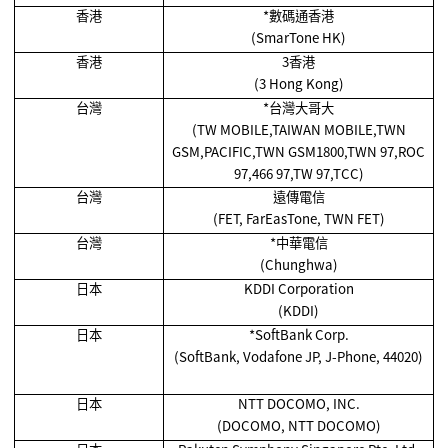
香港
*
數碼通香港
(SmarTone HK)
香港
3香港
(3 Hong Kong)
台灣
*
台灣大哥大
(TW MOBILE,TAIWAN MOBILE,TWN
GSM,PACIFIC,TWN GSM1800,TWN 97,ROC
97,466 97,TW 97,TCC)
台灣
遠傳電信
(FET, FarEasTone, TWN FET)
台灣
*
中華電信
(Chunghwa)
日本
KDDI Corporation
(KDDI)
日本
*SoftBank Corp.
(SoftBank, Vodafone JP, J-Phone, 44020)
日本
NTT DOCOMO, INC.
(DOCOMO, NTT DOCOMO)