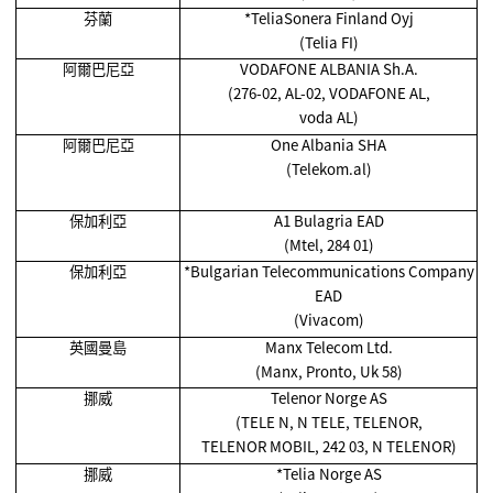
芬蘭
*TeliaSonera Finland Oyj
(Telia FI)
阿爾巴尼亞
VODAFONE ALBANIA Sh.A.
(276-02, AL-02, VODAFONE AL,
voda AL)
阿爾巴尼亞
One Albania SHA
(Telekom.al)
保加利亞
A1 Bulagria EAD
(Mtel, 284 01)
保加利亞
*Bulgarian Telecommunications Company
EAD
(Vivacom)
英國曼島
Manx Telecom Ltd.
(Manx, Pronto, Uk 58)
挪威
Telenor Norge AS
(TELE N, N TELE, TELENOR,
TELENOR MOBIL, 242 03, N TELENOR)
挪威
*Telia Norge AS