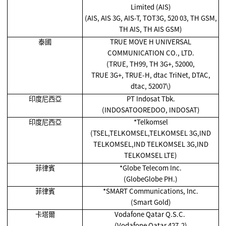
Limited (AIS)
(AIS, AIS 3G, AIS-T, TOT3G, 520 03, TH GSM,
TH AIS, TH AIS GSM)
泰國
TRUE MOVE H UNIVERSAL
COMMUNICATION CO., LTD.
(TRUE, TH99, TH 3G+, 52000,
TRUE 3G+, TRUE-H, dtac TriNet, DTAC,
dtac, 52007\)
印度尼西亞
PT Indosat Tbk.
(INDOSATOOREDOO, INDOSAT)
印度尼西亞
*Telkomsel
(TSEL,TELKOMSEL,TELKOMSEL 3G,IND
TELKOMSEL,IND TELKOMSEL 3G,IND
TELKOMSEL LTE)
菲律賓
*Globe Telecom Inc.
(GlobeGlobe PH.)
菲律賓
*SMART Communications, Inc.
(Smart Gold)
卡塔爾
Vodafone Qatar Q.S.C.
(Vodafone Qatar,427-2)