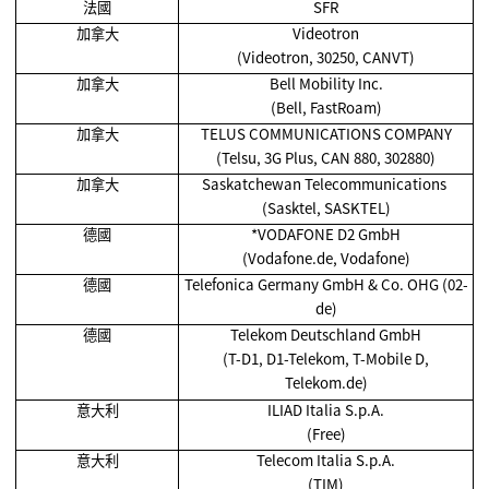
法國
SFR
加拿大
Videotron
(Videotron, 30250, CANVT)
加拿大
Bell Mobility Inc.
(Bell, FastRoam)
加拿大
TELUS COMMUNICATIONS COMPANY
(Telsu, 3G Plus, CAN 880, 302880)
加拿大
Saskatchewan Telecommunications
(Sasktel, SASKTEL)
德國
*VODAFONE D2 GmbH
(Vodafone.de, Vodafone)
德國
Telefonica Germany GmbH & Co. OHG (02-
de)
德國
Telekom Deutschland GmbH
(T-D1, D1-Telekom, T-Mobile D,
Telekom.de)
意大利
ILIAD Italia S.p.A.
(Free)
意大利
Telecom Italia S.p.A.
(TIM)