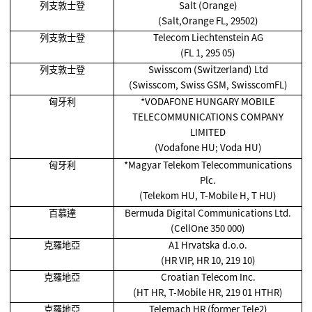
列支敦士登
Salt (Orange)
(Salt,Orange FL, 29502)
列支敦士登
Telecom Liechtenstein AG
(FL 1, 295 05)
列支敦士登
Swisscom (Switzerland) Ltd
(Swisscom, Swiss GSM, SwisscomFL)
匈牙利
*VODAFONE HUNGARY MOBILE
TELECOMMUNICATIONS COMPANY
LIMITED
(Vodafone HU; Voda HU)
匈牙利
*Magyar Telekom Telecommunications
Plc.
(Telekom HU, T-Mobile H, T HU)
百慕達
Bermuda Digital Communications Ltd.
(CellOne 350 000)
克羅地亞
A1 Hrvatska d.o.o.
(HR VIP, HR 10, 219 10)
克羅地亞
Croatian Telecom Inc.
(HT HR, T-Mobile HR, 219 01 HTHR)
克羅地亞
Telemach HR (former Tele2)