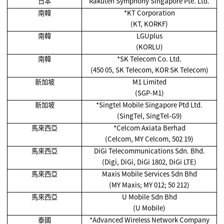
日本
Rakuten Symphony Singapore Pte. Ltd.
南韓
*KT Corporation
(KT, KORKF)
南韓
LGUplus
(KORLU)
南韓
*SK Telecom Co. Ltd.
(450 05, SK Telecom, KOR SK Telecom)
新加坡
M1 Limited
(SGP-M1)
新加坡
*Singtel Mobile Singapore Ptd Ltd.
(SingTel, SingTel-G9)
馬來西亞
*Celcom Axiata Berhad
(Celcom, MY Celcom, 502 19)
馬來西亞
DiGi Telecommunications Sdn. Bhd.
(Digi, DiGi, DiGi 1802, DiGi LTE)
馬來西亞
Maxis Mobile Services Sdn Bhd
(MY Maxis; MY 012; 50 212)
馬來西亞
U Mobile Sdn Bhd
(U Mobile)
泰國
*Advanced Wireless Network Company