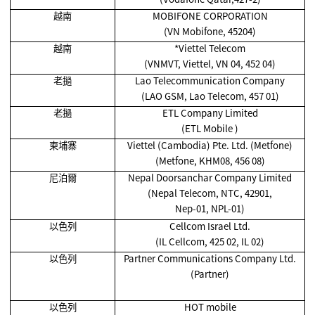
越南
MOBIFONE CORPORATION
(VN Mobifone, 45204)
越南
*Viettel Telecom
(VNMVT, Viettel, VN 04, 452 04)
老撾
Lao Telecommunication Company
(LAO GSM, Lao Telecom, 457 01)
老撾
ETL Company Limited
(ETL Mobile )
柬埔寨
Viettel (Cambodia) Pte. Ltd. (Metfone)
(Metfone, KHM08, 456 08)
尼泊爾
Nepal Doorsanchar Company Limited
(Nepal Telecom, NTC, 42901,
Nep-01, NPL-01)
以色列
Cellcom Israel Ltd.
(IL Cellcom, 425 02, IL 02)
以色列
Partner Communications Company Ltd.
(Partner)
以色列
HOT mobile