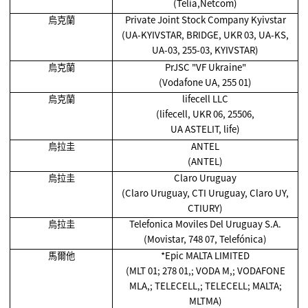
(Telia,Netcom)
烏克蘭
Private Joint Stock Company Kyivstar
(UA-KYIVSTAR, BRIDGE, UKR 03, UA-KS,
UA-03, 255-03, KYIVSTAR)
烏克蘭
PrJSC "VF Ukraine"
(Vodafone UA, 255 01)
烏克蘭
lifecell LLC
(lifecell, UKR 06, 25506,
UA ASTELIT, life)
烏拉圭
ANTEL
(ANTEL)
烏拉圭
Claro Uruguay
(Claro Uruguay, CTI Uruguay, Claro UY,
CTIURY)
烏拉圭
Telefonica Moviles Del Uruguay S.A.
(Movistar, 748 07, Telefónica)
馬爾他
*Epic MALTA LIMITED
(MLT 01; 278 01,; VODA M,; VODAFONE
MLA,; TELECELL,; TELECELL; MALTA;
MLTMA)