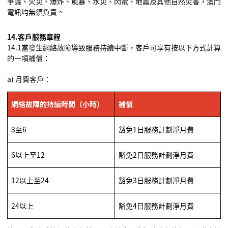
爭議、火災、爆炸、風暴、水災、閃電、地震及其他自然災害，澳門
電訊均無須負責。
14.
客戶
服務章程
14.1
當發生網絡故
障
導致服務持續中斷，客戶可享有按以下方式計算
的一項補償：
a)
月費客戶：
網絡故障的持
續時間（小時）
補償
3
至
6
豁免
1
日服務計劃淨月費
6
以上至
12
豁免
2
日服務計劃淨月費
12
以上至
24
豁免
3
日服務計劃淨月費
24
以上
豁免
4
日服務計劃淨月費