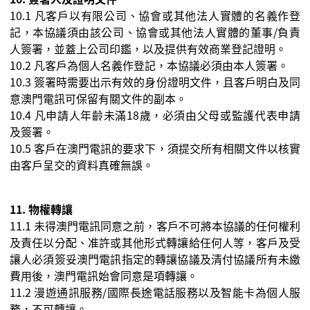
10.1
凡客戶以有限公司、協會或其他法人實體的名義作登
記，本協議須由該公司、協會或其他法人實體的董事
/
負責
人簽署，並蓋上公司印鑑，以及提供有效商業登記證明。
10.2
凡客戶為個人名義作登記，本協議必須由本人簽署。
10.3
簽署時需要出示有效的身份證明文件，且客戶明白及同
意澳門電訊可保留有關文件的副本。
10.4
凡申請人年齡未滿
18
歲，必須由父母或監護代表申請
及簽署。
10.5
客戶在澳門電訊的要求下，須提交所有相關文件以核實
由客戶呈交的資料真確無誤。
11.
物權轉讓
11.1
未得澳門電訊同意之前，客戶不可將本協議的任何權利
及責任以分配、准許或其他形式轉讓給任何人等，客戶及受
讓人必須簽妥澳門電訊指定的轉讓協議及清付協議所有未繳
費用後，澳門電訊始會同意是項轉讓。
11.2
漫遊通訊服務
/
國際長途電話服務以及智能卡為個人服
務，不可轉讓。