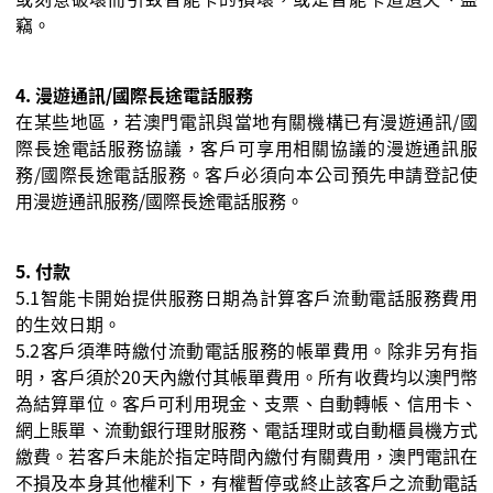
竊。
4.
漫遊通訊
/
國際長途電話服務
在某些地區，若澳門電訊與當地有關機構已有漫遊通訊
/
國
際長途電話服務協議，客戶可享用相關協議的漫遊通訊服
務
/
國際長途電話服務。客戶必須向本公司預先申請登記使
用漫遊通訊服務
/
國際長途電話服務。
5.
付款
5.1
智能卡開始提供服務日期為計算客戶流動電話服務費用
的生效日期。
5.2
客戶須準時繳付流動電話服務的帳單費用。除非另有指
明，客戶須於
20
天內繳付其帳單費用。所有收費均以澳門幣
為結算單位。客戶可利用現金、支票、自動轉帳、信用卡、
網上賬單、流動銀行理財服務、電話理財或自動櫃員機方式
繳費。若客戶未能於指定時間內繳付有關費用，澳門電訊在
不損及本身其他權利下，有權暫停或終止該客戶之流動電話