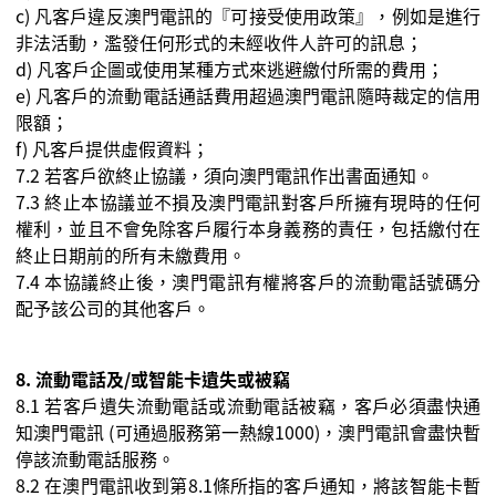
c)
凡客戶違反澳門電訊的『可接受使用政策』，例如是進行
非法活動，濫發任何形式的未經收件人許可的訊息；
d)
凡客戶企圖或使用某種方式來逃避繳付所需的費用；
e)
凡客戶的流動電話通話費用超過澳門電訊隨時裁定的信用
限額；
f)
凡客戶提供虛假資料；
7.2
若客戶欲終止協議，須向澳門電訊作出書面通知。
7.3
終止本協議並不損及澳門電訊對客戶所擁有現時的任何
權利，並且不會免除客戶履行本身義務的責任，包括繳付在
終止日期前的所有未繳費用。
7.4
本協議終止後，澳門電訊有權將客戶的流動電話號碼分
配予該公司的其他客戶。
8.
流動電話及
/
或智能卡遺失或被竊
8.1
若客戶遺失流動電話或流動電話被竊，客戶必須盡快通
知澳門電訊
(
可通過服務第一熱線
1000)
，澳門電訊會盡快暫
停該流動電話服務。
8.2
在澳門電訊收到第
8.1
條所指的客戶通知，將該智能卡暫