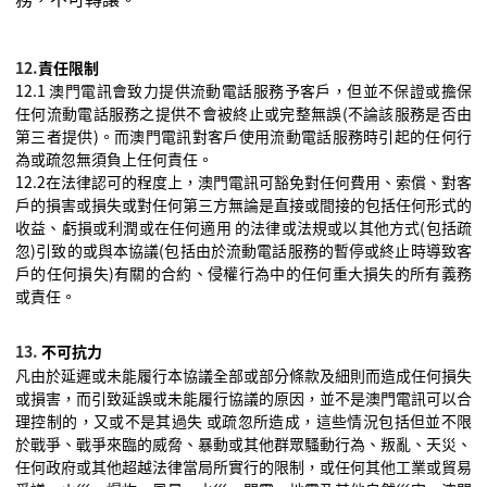
12.
責任限制
12.1
澳門電訊會致力提供流動電話服務予客戶，但並不保證或擔保
任何流動電話服務之提供不會被終止或完整無誤
(
不論該服務是否由
第三者提供
)
。而澳門電訊對客戶使用流動電話服務時引起的任何行
為或疏忽無須負上任何責任。
12.2
在法律認可的程度上，澳門電訊可豁免對任何費用、索償、對客
戶的損害或損失或對任何第三方無論是直接或間接的包括任何形式的
收益、虧損或利潤或在任何適用
的法律或法規或以其他方式
(
包括疏
忽
)
引致的或與本協議
(
包括由於流動電話服務的暫停或終止時導致客
戶的任何損失
)
有關的合約、侵權行為中的任何重大損失的所有義務
或責任。
13.
不可抗力
凡由於延遲或未能履行本協議全部或部分條款及細則而造成任何損失
或損害，而引致延誤或未能履行協議的原因，並不是澳門電訊可以合
理控制的，又或不是其過失
或疏忽所造成，這些情況包括但並不限
於戰爭、戰爭來臨的威脅、暴動或其他群眾騷動行為、叛亂、天災、
任何政府或其他超越法律當局所實行的限制，或任何其他工業或貿易