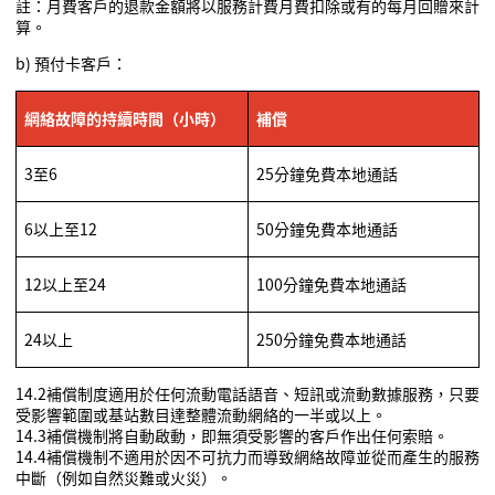
註
：月費客戶的退款金額將以服務計費月費扣除或有的每月回贈來計
算。
b)
預付卡客戶：
網絡故障的持
續時間（小時）
補償
3
至
6
25
分鐘免費本地通話
6
以上至
12
50
分鐘免費本地通話
12
以上至
24
100
分鐘免費本地通話
24
以上
250
分鐘免費本地通話
14.2
補償制度適用於
任何流動電話語音、短訊或流動數據服務，只要
受影響範圍或基站數目達整體流動網絡的一半或以上。
14.3
補償機制將自動啟動，即無須受影響的客戶作出任何索賠。
14.4
補償機制不適用於因不可抗力而導致網絡故障並從而產生的服務
中斷（例如自然災難或火災）。