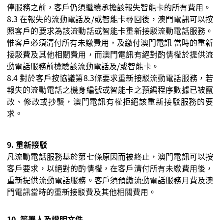
停服務之前，客戶仍須繼續承擔該報失智能卡的所有費用。
8.3
在報失的流動電話及
/
或智能卡尋回後，澳門電訊可以按
照客戶的要求為該流動話或智能卡重新接駁流動電話服務。
惟客戶必須清付所有未繳費用，及繳付澳門電訊
當時的重新
接駁費及其他相關費用，而澳門電訊有絕對酌情權於提供流
動電話服務前檢驗該流動電話及
/
或智能卡。
8.4
對於客戶按協議第
8.3
條要求重新接駁流動電話服務，若
報失的流動電話之機身編號或智能卡之預編程序數據已被竄
改、修改或抄襲，澳門電訊有權拒絕該重新接駁服務的要
求。
9.
重新接駁
凡流動電話服務基於第七條原因而被終止，澳門電訊可以按
客戶要求，以絕對的酌情權，在客戶清付所有未繳費用後，
重新提供流動電話服務。客戶須預繳流動電話服務月費及澳
門電訊當時的重新接駁費及其他相關費用。
10.
簽署人及證明文件