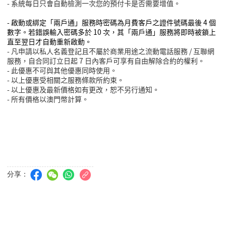
- 系統每日只會自動檢測一次您的預付卡是否需要增值。
- 啟動或綁定「兩戶通」服務時密碼為月費客戶之證件號碼最後
4
個
數字。若錯誤輸入密碼多於
10
次，其「兩戶通」服務將即時被鎖上
直至翌日才自動重新啟動。
- 凡申請以私人名義登記且不屬於商業用途之流動電話服務
/
互聯網
服務，自合同訂立日起
7
日內客戶可享有自由解除合約的權利。
- 此優惠不可與其他優惠同時使用。
- 以上優惠受相關之服務條款所約束。
- 以上優惠及最新價格如有更改，恕不另行通知。
- 所有價格以澳門幣計算。
分享：