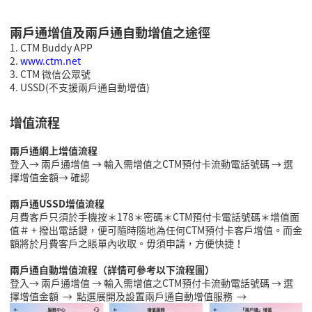
兩戶通增值
及兩戶通自動增值之
途徑
1. CTM Buddy APP
2.
www.ctm.net
3. CTM
微信公眾號
4. USSD
(
不支援兩戶通自動增值
)
增值流程
兩戶通網上增值流程
登入
→
兩戶通增值
→
輸入需增值之
CTM
預付卡流動電話號碼
→
選
擇增值金額
→
確認
兩戶通
USSD
增值流程
月費客戶只須於手機按＊
178
＊密碼＊
CTM
預付卡電話號碼＊增值面
值＃
+
撥出電話鍵，便可隨時隨地為任何
CTM
預付卡客戶增值。而金
額將於月費客戶之賬單內收取。毋須申請，方便快捷！
兩戶通自動增值流程（詳情可參考以下流程圖）
登入
→
兩戶通增值
→
輸入需增值之
CTM
預付卡流動電話號碼
→
選
擇增值金額
→
點選展開及設置兩戶通自動增值服務
→