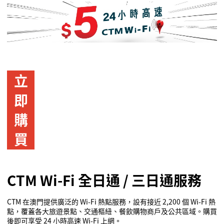
立
即
購
買
CTM Wi
-Fi
全日通
/
三日通服務
CTM
在澳門提供廣泛的
Wi-Fi
熱點服務，設有接近
2,200
個
Wi-Fi
熱
點，覆蓋各大旅遊景點、交通樞紐、餐飲購物商戶及公共區域。購買
後即可享受
24
小時高速
Wi-Fi
上網。