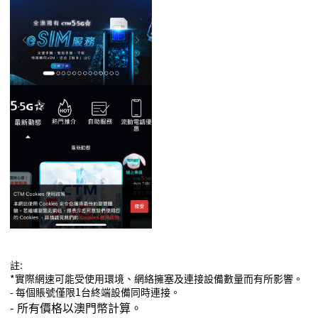
註
:
*
實際網速可能受使用環境、網絡擁塞及連接設備數量而有所影響
。
-
每個
賬
號僅限
1
台終端設備同時連接
。
-
所有價格以澳門幣計算
。