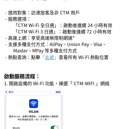
- 適用對象：訪澳旅客及非
CTM
用戶
- 服務選項：
「
CTM Wi-Fi
全日通」：啟動後連續
24
小時有效
「
CTM Wi-Fi
3
日通」：啟動後連續
72
小時有效
- 高速上網：享受高速無限制網速
*
- 支援多種支付方式：
AliPay
、
Union Pay
、
Visa
、
Master
、
MPay
等多種支付方式
- 熱點查詢：點擊
「
此處
」
查看所有
Wi-Fi
熱點位置
啟動服務
流程
：
1. 開啟設備的
Wi-Fi
功能，揀選「
CTM-WIFI
」網絡