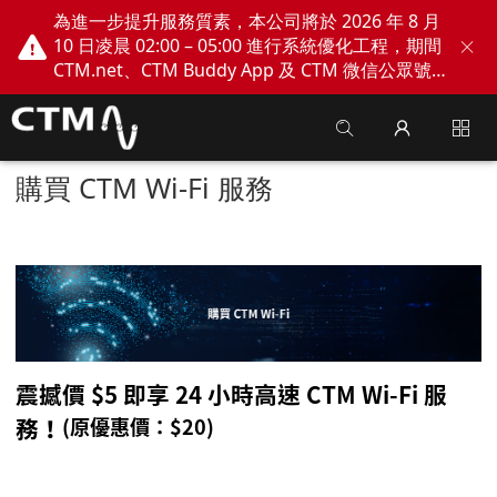
為進一步提升服務質素，本公司將於 2026 年 8 月
10 日凌晨 02:00 – 05:00 進行系統優化工程，期間
CTM.net、CTM Buddy App 及 CTM 微信公眾號
網上服務將會暫停。不便之處，敬請見諒！
購買 CTM Wi-Fi 服務
震撼價
$5
即享
24
小時高速
CTM Wi-Fi
服
務
！
(
原優惠價：
$2
0)