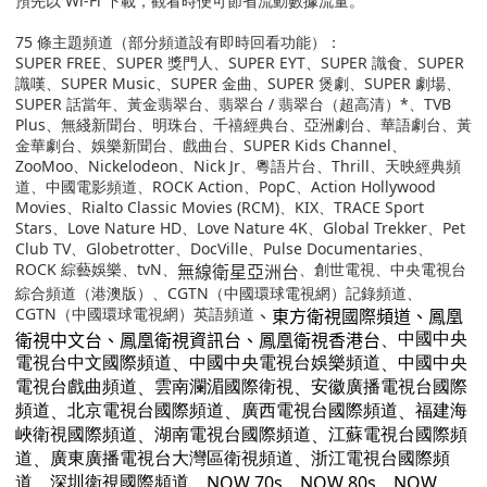
預先以
Wi-Fi
下載，觀看時便可節省流動數據流量。
75
條主題頻道（部分頻道設有即時回看功能）：
SUPER FREE
、SUPER 獎門人、SUPER EYT、SUPER 識食、SUPER
識嘆、SUPER Music、SUPER 金曲、SUPER 煲劇、SUPER 劇場、
SUPER 話當年、黃金翡翠台、翡翠台
/
翡翠台（超高清）
*
、
TVB
Plus
、無綫新聞台、明珠台、千禧經典台、亞洲劇台、華語劇台、黃
金華劇台、娛樂新聞台、戲曲台、
SUPER Kids Channel
、
ZooMoo
、
Nickelodeon
、
Nick Jr
、粵語片台、
Thrill
、天映經典頻
道、中國電影頻道、
ROCK Action
、
PopC
、Action Hollywood
Movies、Rialto Classic Movies (RCM)、
KIX
、TRACE Sport
Stars
、
Love Nature HD
、
Love Nature 4K
、
Global Trekker
、Pet
Club TV、Globetrotter、DocVille、Pulse Documentaries
、
無線衛星亞洲台
ROCK
綜藝娛樂、
tvN
、
、創世電視、中央電視台
綜合頻道（港澳版）、
CGTN
（中國環球電視網）記錄頻道、
、
東方衛視國際頻道
、
鳳凰
CGTN
（中國環球電視網）英語頻道
衛視中文台
、
鳳凰衛視資訊台
、
鳳凰衛視香港台
、
中國中央
、
、
電視台中文國際頻道
中國中央電視台娛樂頻道
中國中央
、
、
電視台戲曲頻道
雲南瀾湄國際衛視
安徽廣播電視台國際
、
、
、
頻道
北京電視台國際頻道
廣西電視台國際頻道
福建海
、
、
峽衛視國際頻道
湖南電視台國際頻道
江蘇電視台國際頻
、
、
道
廣東廣播電視台大灣區衛視頻道
浙江電視台國際頻
、
、NOW 70s、NOW 80s、NOW
道
深圳衛視國際頻道