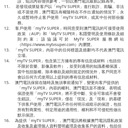
誤，短訊內容僅供參考，一切以澳門電訊最新記錄為準。
11.
若發現或懷疑客戶以「
myTV SUPER
」進行欺詐、欺騙、非法
或不當使用，澳門電訊有權隨時在不作出通知的情況下，永
久或暫時停止客戶使用「
myTV SUPER
」或其中任何部份服
務。
12.
客戶使用「
myTV SUPER
」時同意受到澳門電訊的可接受使用
政策 （
AUP
）和「
MyTV SUPER
」私隱聲明及使用條款及細
則約束；該協議可於
MyTV SUPER
服務網站
（
https://www.mytvsuper.com
）內瀏覽。
13.
「
myTV SUPER
」內容中的任何標題及措辭均不代表澳門電訊
立場。
14.
「
myTV SUPER
」包含第三方擁有的專有信息或材料（包括但
不限於音樂、影像及軟件），並受到適用的知識產權保護，
當中包括版權。除本條款及細則規定的情況外，客戶同意不
會以任何方式使用以上提到的專有信息或材料。
15.
澳門電訊保留在隨時及無須事前通知下，變更向客戶提供的
「
myTV SUPER
」內容的權利。澳門電訊並不擔保、表明或
保證使用「
myTV SUPER
」將不受中斷、安全可靠或不會發
生錯誤。「
myTV SUPER
」僅在「現況」及「現有」的基礎
下供客戶使用，澳門電訊不作任何明示或暗示的保證，包括
所有對商業性、特定用途的適用性、權利和不可侵犯性做出
默示保證。
16.
為提供「
myTV SUPER
」，澳門電訊將根據澳門電訊隱私政策
及收集及處理個人資料聲明處理及收集客戶的資料，包括但