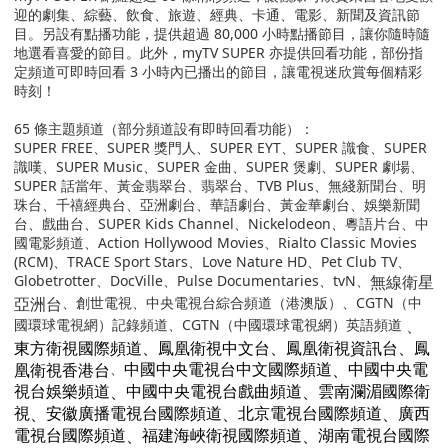
迎的劇集、綜藝、飲食、旅遊、經典、卡通、電影、新聞及資訊節
目。另設有點播功能，提供超過
80,000
小時點播節目，讓你隨時隨
地選看喜愛的節目。此外，
myTV SUPER
亦提供回看功能，部份指
定頻道可即時回看
3
小時內已播出的節目，讓電視迷欣賞每個精彩
時刻！
65
條主題頻道（部分頻道設有即時回看功能）：
SUPER FREE
、SUPER 獎門人、SUPER EYT、SUPER 識食、SUPER
識嘆、SUPER Music、SUPER 金曲、SUPER 煲劇、SUPER 劇場、
SUPER 話當年、黃金翡翠台、翡翠台、
TVB Plus
、無綫新聞台、明
珠台、千禧經典台、亞洲劇台、華語劇台、黃金華劇台、娛樂新聞
台、戲曲台、
SUPER Kids
Channel、
Nickelodeon
、粵語片台、中
國電影頻道、Action Hollywood Movies、Rialto Classic Movies
(RCM)、TRACE Sport Stars
、
Love Nature HD
、Pet Club TV
、
Globetrotter、DocVille、Pulse Documentaries、
tvN
、
無線衛星
亞洲台
、創世電視、中央電視台綜合頻道（港澳版）、
CGTN
（中
國環球電視網）記錄頻道、
CGTN
（中國環球電視網）英語頻道
、
東方衛視國際頻道
、
鳳凰衛視中文台
、
鳳凰衛視資訊台
、
鳳
凰衛視香港台
、
、
中國中央電視台中文國際頻道
中國中央電
、
、
視台娛樂頻道
中國中央電視台戲曲頻道
雲南瀾湄國際衛
、
、
、
視
安徽廣播電視台國際頻道
北京電視台國際頻道
廣西
、
、
電視台國際頻道
福建海峽衛視國際頻道
湖南電視台國際