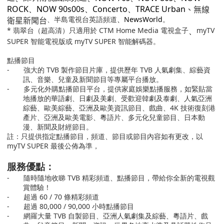
、無線
ROCK、NOW 90s00s、Concerto、TRACE Urban
衛星新聞台
、半島電視台英語頻道
、NewsWorld
。
*
翡翠台（超高清）只適用於 CTM Home Media 電視盒子
、
myTV
SUPER
智能電視版或
myTV SUPER
智能解碼器。
點播節目
-
強大的
TVB
製作節目片庫，提供歷年
TVB
人氣劇集、綜藝資
訊、音樂、兒童及新聞節目等專屬平台播放。
-
多元化外購點播節目平台，提供家庭娛樂點播服務，如緊貼當
地播放的華語劇、日劇及美劇、受歡迎韓劇及泰劇、人氣亞洲
綜藝、歐美綜藝、亞洲及歐美資訊節目、戲曲、
4K
技術復刻港
產片、亞洲及歐美電影、粵語片、多元化兒童節目、日本動
漫、新聞及財經節目。
註：只提供指定點播節目，頻道、節目或節目內容如有更改，以
myTV SUPER
最後公佈為準，
服務優點：
-
隨時隨地收睇
TVB
精彩頻道、點播節目，帶給你全新的電視觀
賞體驗！
-
超過
60 / 70
條精彩頻道
-
超過
80,000 / 90,000
小時點播節目
-
網羅大量
TVB
自製節目、亞洲人氣劇集及綜藝、粵語片、戲