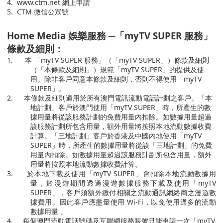
4.
www.ctm.net
網上申請
5.
CTM
微信公眾號
Home Media
娛樂服務
─
「
myTV SUPER
服務」
條款及細則：
1.
本 「
myTV SUPER
服務」（「
myTV SUPER
」）條款及細則
（「本條款及細則」）規範「
myTV SUPER
」的提供及使
用。除非客戶同意本條款及細則，否則不得使用「
myTV
SUPER
」。
2.
本條款及細則適用於所有澳門電訊流動電話計劃之客戶。「本
地計劃」客戶於澳門使用「
myTV SUPER
」時，所產生的數
據用量將從該服務計劃的免費用量內扣除。如數據用量超過
該服務計劃所包含用量，額外用量將按照本地流動數據收費
計算。「三地計劃」客戶於香港及中國內地使用「
myTV
SUPER
」時，所產生的數據用量將從該「三地計劃」的免費
用量內扣除。如數據用量超過該服務計劃所包含用量，額外
用量將按照本地流動數據收費計算。
3.
於本地下載及使用「
myTV SUPER
」會扣除本地流動數據用
量，於漫遊期間透過漫遊數據服務下載及使用「
myTV
SUPER
」，客戶須額外繳付相關之流動通訊網絡商之漫遊數
據費用。因此客戶應盡量使用
Wi-Fi
，以免使用過多的流動
數據用量 。
4.
每個澳門流動電話號碼
及互聯網服務賬號
只能申請一次「
myTV