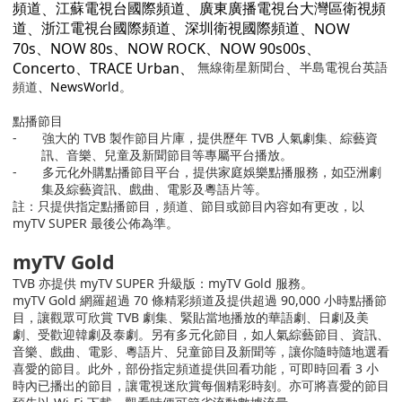
、
、
頻道
江蘇電視台國際頻道
廣東廣播電視台大灣區衛視頻
、
、
、NOW
道
浙江電視台國際頻道
深圳衛視國際頻道
70s、NOW 80s、NOW ROCK、NOW 90s00s、
Concerto、TRACE Urban、
無線衛星新聞台
、
半島電視台英語
頻道
、NewsWorld
。
點播節目
-
強大的
TVB
製作節目片庫，提供歷年
TVB
人氣劇集、綜藝資
訊、音樂、兒童及新聞節目等專屬平台播放。
-
多元化外購點播節目平台，提供家庭娛樂點播服務，如亞洲劇
集及綜藝資訊、戲曲、電影及粵語片等。
註：只提供指定點播節目，頻道、節目或節目內容如有更改，以
myTV SUPER
最後公佈為準。
myTV Gold
TVB
亦提供
myTV SUPER
升級版：
myTV Gold
服務。
myTV Gold
網羅超過
70
條精彩頻道及提供超過
90,000
小時點播節
目，讓觀眾可欣賞
TVB
劇集、緊貼當地播放的華語劇、日劇及美
劇、受歡迎韓劇及泰劇。另有多元化節目，如人氣綜藝節目、資訊、
音樂、戲曲、電影、粵語片、兒童節目及新聞等，讓你隨時隨地選看
喜愛的節目。此外，部份指定頻道提供回看功能，可即時回看
3
小
時內已播出的節目，讓電視迷欣賞每個精彩時刻。亦可將喜愛的節目