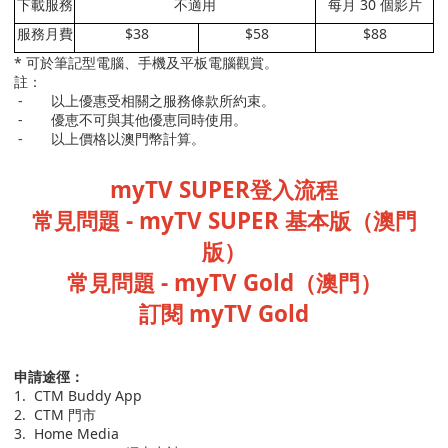
下載服務
不適用
每月
30
個影片
服務月費
$38
$58
$88
*
可於筆記型電腦、手機及平板電腦觀賞。
註：
-
以上優惠受相關之服務條款所約束。
-
優恵不可與其他優恵同時使用。
-
以上價格以澳門幣計算。
myTV SUPER登入流程
常見問題
- myTV SUPER
基本版（澳門
版）
常見問題
- myTV Gold
（澳門）
訂閱
myTV Gold
申請途徑：
1.
CTM Buddy App
2.
CTM
門市
3.
Home Media