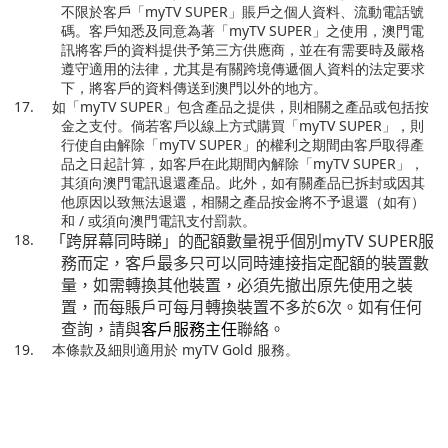
不限於客戶「
myTV SUPER
」賬戶之個人資料、流動電話號
碼。客戶知悉及同意為著「
myTV SUPER
」之使用，澳門電
訊將客戶的資料提供予第三方供應商，並在有需要時及嚴格
遵守適用的法律，尤其是有關跨境傳遞個人資料的法定要求
下，將客戶的資料傳送到澳門以外的地方。
17.
如「
myTV SUPER
」包含產品之提供，則相關之產品或包括按
金之支付。倘若客戶以線上方式購買「
myTV SUPER
」，則
行使自由解除「
myTV SUPER
」的權利之期間由客戶取得產
品之日起計算，如客戶在此期間內解除「
myTV SUPER
」，
其須向澳門電訊退還產品。此外，如有關產品已拆封或因其
他原因以致無法退還，相關之產品按金將不予退還（如有）
和
/
或須向澳門電訊支付罰款。
18.
「跨屏幕同時睇」的配額數量視乎個別
myTV SUPER
服
務而定，客戶最多只可以同時連接指定配額的裝置數
量，如需轉換其他裝置，必須先撤出原先使用之裝
置，而每賬戶可每月轉換裝置不多於
6
次。如有任何
查詢，請與
客戶服務主任
聯絡。
19.
本條款及細則適用於
myTV Gold
服務。