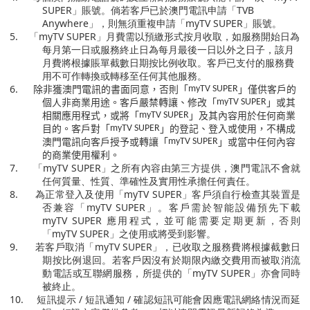
SUPER
」賬號。倘若客戶已於澳門電訊申請「
TVB
Anywhere
」，則無須重複申請「
myTV SUPER
」賬號。
5.
「
myTV SUPER
」月費需以預繳形式按月收取，如服務開始日為
每月第一日或服務終止日為每月最後一日以外之日子，該月
月費將根據賬單截數日期按比例收取。客戶已支付的服務費
用不可作轉換或轉移至任何其他服務。
除非獲澳門電訊的書面同意，否則「
」僅供客戶的
6.
myTV SUPER
個人非商業用途。客戶嚴禁轉讓、修改「
」或其
myTV SUPER
相關應用程式，或將「
」及其內容用於任何商業
myTV SUPER
目的。客戶對「
」的登記、登入或使用，不構成
myTV SUPER
澳門電訊向客戶授予或轉讓「
」或當中任何內容
myTV SUPER
的商業使用權利。
7.
「
myTV SUPER
」之所有內容由第三方提供，澳門電訊不會就
任何質量、性質、準確性及實用性承擔任何責任。
8.
為正常登入及使用「
myTV SUPER
」客戶須自行檢查其裝置是
否兼容「
myTV SUPER
」。客戶需於智能設備預先下載
myTV SUPER
應用程式，並可能需要定期更新，否則
「
myTV SUPER
」之使用或將受到影響。
9.
若客戶取消「
myTV SUPER
」，已收取之服務費將根據截數日
期按比例退回。若客戶因沒有於期限內繳交費用而被取消流
動電話或互聯網服務，所提供的「
myTV SUPER
」亦會同時
被終止。
10.
短訊提示
/
短訊通知
/
確認短訊可能會因應電訊網絡情況而延