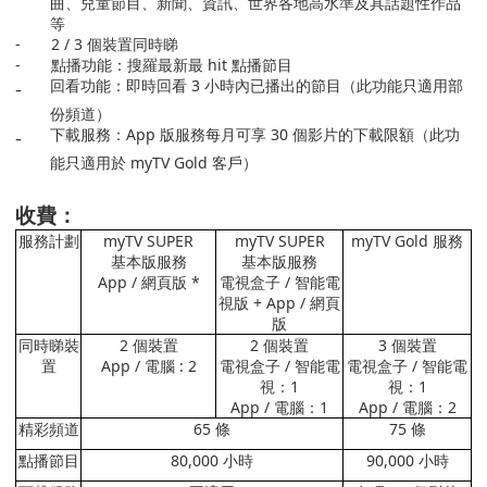
曲、兒童節目、新聞、資訊、世界各地高水準及具話題性作品
等
-
2 / 3
個裝置同時睇
-
點播功能：搜羅最新最
hit
點播節目
-
回看功能：即時回看
3
小時內已播出的節目（此功能只適用部
份頻道）
-
下載服務：
App
版服務每月可享
30
個影片的下載限額（此功
能只適用於
myTV Gold
客戶）
收費：
服務計劃
myTV SUPER
myTV SUPER
myTV Gold
服務
基本版服務
基本版服務
App /
網頁版
*
電視盒子
/
智能電
視版
+ App /
網頁
版
同時睇裝
2
個裝置
2
個裝置
3
個裝置
置
App /
電腦
: 2
電視盒子
/
智能電
電視盒子
/
智能電
視：
1
視：
1
App /
電腦：
1
App /
電腦：
2
精彩頻道
65
條
75
條
點播節目
80,000
小時
90,000
小時