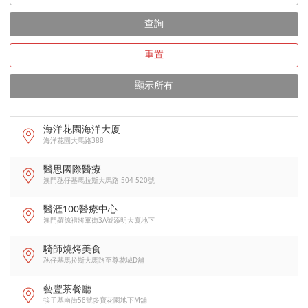
查詢
重置
顯示所有
海洋花園海洋大厦
海洋花園大馬路388
醫思國際醫療
澳門氹仔基馬拉斯大馬路 504-520號
醫滙100醫療中心
澳門羅德禮將軍街3A號添明大廈地下
騎師燒烤美食
氹仔基馬拉斯大馬路至尊花城D舖
藝豐茶餐廳
筷子基南街58號多寶花園地下M舖