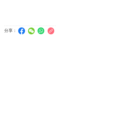
臺山巴坡沙大馬路新城市商業中心地下AA鋪
海洋花園玉蘭苑
海洋花園大馬路203
分享：
靈通電訊 - 婦聯大廈
水坑尾街214號婦聯大廈地下D舖
觀音蓮花苑圖書館
新口岸孫逸仙大馬路
北區(臺山)社會工作中心/康復服務綜合評估中心
澳門臺山新街1至15號利達新邨第二期2樓
新金樂麵家
澳門祐漢新村第一街58號地下
水佬榮(火船頭)
白眼塘橫街4號地下D
同善堂新橋長者活動中心
澳門惠愛街79-81號及銅錢巷3號，善惠樓R/C