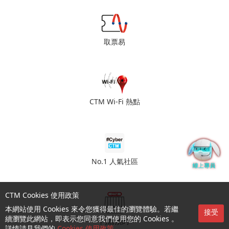
濠江醫學診斷中心
澳門提督馬路73號添華大廈地下
取票易
環澳醫療中心
澳門南灣大馬路409號中國法律大廈15樓C座
聯邦酒樓
羅理基博士大馬路南光大廈5樓
CTM Wi-Fi 熱點
聯網通訊
澳門光復街31號地下
鍋心粥底火鍋
澳門連勝馬路38號地下A鋪
No.1 人氣社區
鮨味亭日本料理 - 本店
澳門賈伯樂提督街64號寶誠大廈地下
CTM Cookies 使用政策
鮨味亭日本料理 - 海富分店
澳門海邊馬路93-99號海富花園地下
本網站使用 Cookies 來令您獲得最佳的瀏覽體驗。若繼
接受
續瀏覽此網站，即表示您同意我們使用您的 Cookies 。
門店預約
鮮味王 - 大明閣