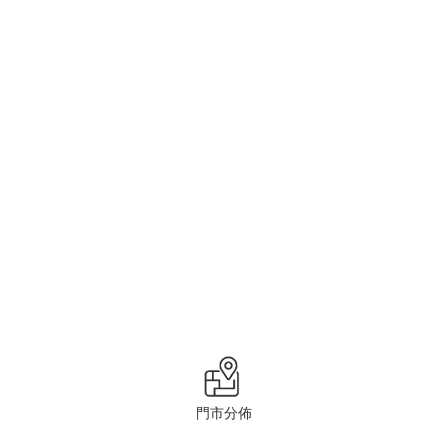
檀香山咖啡-典雅店
氹仔盧廉若馬路7-L, 7-號華城山莊地下A,B舖
檀香山咖啡-水坑尾店
澳門家辣堂街7號A地下及閣樓
行政公職局- B1
澳門水坑尾街162號公共行政大樓
霍英東博士專科醫療大樓 -5樓侯診區
澳門鏡湖馬路霍英東博士專科醫療大樓 -5樓侯診區
霍英東博士專科醫療大樓 -6樓侯診區
澳門鏡湖馬路霍英東博士專科醫療大樓 -6樓侯診區
霍英東博士專科醫療大樓 -地下大堂
澳門鏡湖醫院
龜盅補
澳門葡京酒店舊翼地下
門市分佈
濟和堂中醫診療所
澳門馬場東大馬路159號華茂新村地下O舖