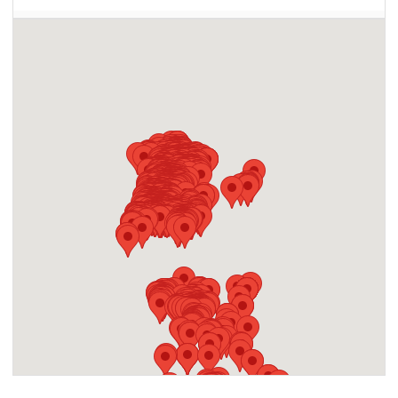
關閘邊檢大樓出入境
澳門關閘邊檢大樓
耀晉健美體育會
澳門提督馬路39E號祐適工業大廈7樓A座
贏到粥
澳門河邊新街278號豐順新邨第三座地下
饒宗頤學藝館
澳門荷蘭園大馬路95號C-D座
櫻桃咖啡西點
澳門高園街3A地下
權昌新順發火鍋飯店
澳門美副將大馬路41號A-C怡富大廈地下
驛站
澳門水坑尾街124號建輝大廈地下
鑫玉髪廊