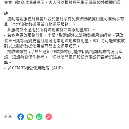
亦會自動發出短訊提示，客人可以根據短訊提示購買額外數據用量
！
註：
-
流動電話服務月費客戶並於當月享有免費流動數據用量可自動享有
此「本地流動數據用量自動提示服務」。
-
此服務並不適用於所有流動數據之無限用量客戶。
-
若客戶更改服務計劃、申請
/
取消額外之流動數據用量組合、更改
發單日期等而變更當月總可用本地流動數據用量，客戶將可能重覆收
到以上剩餘數據使用量而發出之提示短訊。
-
接收短訊提示
/
短訊通知
/
確認短訊可能會因應電訊網絡情況而延
誤，短訊內容僅作參考，一切以澳門電訊股份有限公司最新記錄為
準。
-
以
CTM
可接受使用政策（
AUP
）
分享：