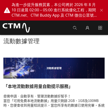
為進一步提升服務質素，本公司將於 2026 年 8 月
10 日凌晨 02:00 – 05:00 進行系統優化工程，期間
CTM.net、CTM Buddy App 及 CTM 微信公眾號
網上服務將會暫停。不便之處，敬請見諒！
流動數據管理
「本地流動數據用量自動提示服務」
毋需申請‧自動享有‧管理流動數據好幫手！
當您「可用免費本地流動數據」用量只剩餘
2GB
、
1GB
及100
MB
時，您便會收到用量短訊提示，
當您所享有的數據已使用完畢，系統