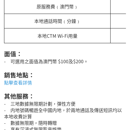
原服務費﹙澳門幣﹚
本地通話時間﹙分鐘﹚
本地CTM Wi-Fi用量
面值：
-
可選用之面值為澳門幣
$100及
$200
。
銷售地點：
點擊查看詳情
其他服務：
- 三地數據無限期計劃，彈性方便
- 内地號碼暢遊全中國内地，於兩地通話及傳送短訊均以
本地收費計算
- 數據無限期，隨時轉贈
- 享有沉浸式無限影音娛樂