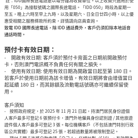
註：IDD國際長途電話是以每分鐘為收費單位。以上收費只適用於使
用「050」為接駁號碼之國際長途電話。「IDD 050」時段為星期一
至五，晚上六時至早上九時，以及星期六、日全日廿四小時，以上優
惠受相關之服務條款所約束，詳情請向店員查詢。
致電
IDD
國際長途電話，除
IDD
通話費外，客戶仍須扣除本地話音
通話時間。
預付卡有效日期：
-
開啟有效日期
:
客戶須於預付卡背面之日期前開啟預付
卡，否則澳門電訊概不負責任何有關之損失。
-
使用有效日期
:
使用有效日期為開啟當日起至第
180
日。
若客戶於使用日期前為該卡增值，有效日期將會由增值當日
起延續
180
日，而其餘額及流動電話號碼亦可繼續保留使
用。
客戶須知
- 按照政府規定，於
2025
年
11
月
21
日起，持澳門居民身份證個
人客戶最多可登記
6
張預付卡，澳門外地僱員身份認別證
/
其他旅遊
證件個人客戶最多可登記
3
張。每位機構客戶（不包括澳門特別行政
區公共實體）最多可登記
25
張，若超過數量將被限制登記。