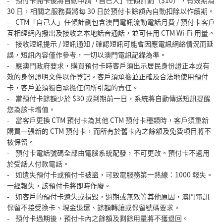
- 預付卡開卡後將自動申請「自己人」任傾計劃（$10），有效期為
30 日，相關之服務費將每 30 日於預付卡餘額內自動扣除以作續期。
- CTM「自己人」任傾計劃包含澳門電訊流動電話月費 / 預付卡客戶
互相經網內撥出及接收之本地話音通話，並可任用 CTM Wi-Fi 用量。
- 接收短訊提示 / 短訊通知 / 確認短訊可能會因應電訊網絡情況而延
誤，短訊內容僅作參考，一切以澳門電訊記錄為準。
- 應澳門政府要求，購買預付卡時客戶須出示居民身份證正本或有
效的身份證明文件以作登記。客戶須承擔並正確及合法地使用預付
卡，客戶並須獨自承擔任何所引起的責任。
- 當預付卡餘額少於 $30 或到期前一日，系統將自動傳送短訊提醒
您為該卡增值。
- 當客戶更換 CTM 預付卡為其他 CTM 預付卡種類時，客戶須重新
購買一張新的 CTM 預付卡，而所有於舊卡內之餘額及免費項目將不
被保留。
- 預付卡電話號碼全部由電腦系統配發，不可更改。預付卡不適用
於受話人付款電話。
- 如遺失預付卡或預付卡被盜，可致電服務第一熱線：1000 報失。
一經報失，該預付卡將即時作廢。
- 如客戶的預付卡遺失或損毀，過期或無效等其他原因，澳門電訊
保留不接受換卡、現金退還、餘額轉讓或保留號碼要求。
- 預付卡過期後，預付卡內之餘額及剩餘用量將不獲退回。