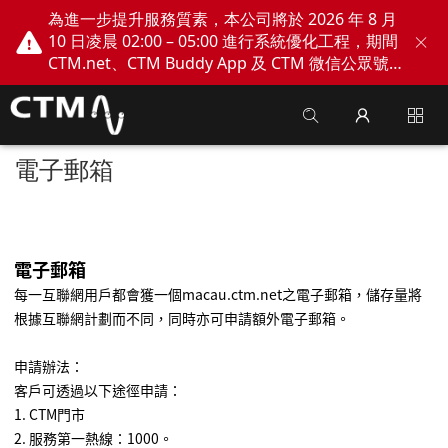
為進一步提升服務質素，本公司將於 2026 年 8 月
10 日凌晨 02:00 – 05:00 進行系統優化工程，期間
CTM.net、CTM Buddy App 及 CTM 微信公眾號
網上服務將會暫停。不便之處，敬請見諒！
電子郵箱
電子郵
箱
每一互聯網用戶都會獲一個
macau.ctm.net
之電子郵箱，儲存量將
根據互聯網計劃而不同，同時亦可申請額外電子郵箱。
申請辦法：
客戶可透過以下途徑申請：
1. CTM門市
2.
服務第一熱線：
1000
。