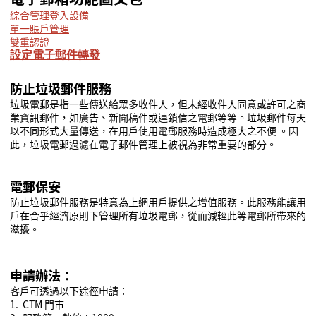
綜合管理登入設備
單一賬戶管理
雙重認證
設定電子郵件轉發
防止垃圾郵件服
務
垃圾電郵是指一些傳送給眾多收件人，但未經收件人同意或許可之商
業資訊郵件，如廣告、新聞稿件或連鎖信之電郵等等。垃圾郵件每天
以不同形式大量傳送，在用戶使用電郵服務時造成極大之不便
。因
此，垃圾電郵過濾在電子郵件管理上被視為非常重要的部分。
電郵保安
防止垃圾郵件服務是特意為上網用戶提供之增值服務。此服務能讓用
戶在合乎經濟原則下管理所有垃圾電郵，從而減輕此等電郵所帶來的
滋擾。
申請辦法：
客戶可透過以下途徑申請：
1. CTM 門市