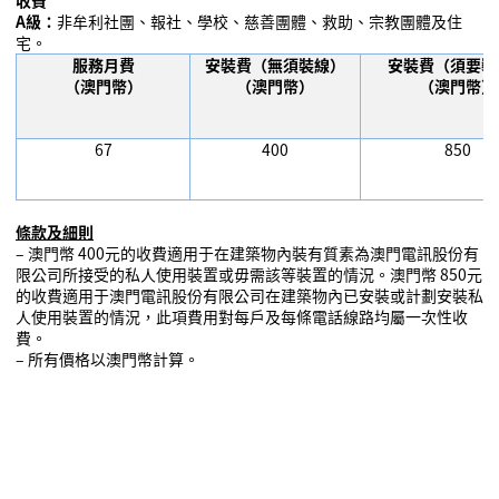
收
費
A
級：
非牟利社團、報社、學校、慈善團體、救助、宗教團體及住
宅。
服務月費
安裝費（無須裝線）
安裝費（須要裝
（澳門幣）
（澳門幣）
（澳門幣）
67
400
850
條款及細則
– 澳門幣 400元的收費適用于在建築物內裝有質素為
澳門電訊股份有
限公司
所接受的私人使用裝置或毋需該等裝置的情況。澳門幣 850元
的收費適用于澳門電訊
股份
有限公司在建築物內已安裝或計劃安裝私
人使用裝置的情況，此項費用對每戶及每條電話線路均屬一次性收
費。
–
所有價格以澳門幣計算。