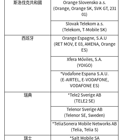
斯洛伐克共和國
Orange Slovensko a.s.
(Orange, Orange SK, SVK GT, 231
01)
Slovak Telekom a.s.
(Telekom, T-Mobile SK)
西班牙
Orange Espagne, S.A.U
(RET MOV, E 03, AMENA, Orange
ES)
Xfera Móviles, S.A.
(YOIGO)
*Vodafone Espana S.A.U.
(E-AIRTEL, E-VODAFONE,
VODAFONE ES)
瑞典
*Tele2 Sverige AB
(TELE2 SE)
Telenor Sverige AB
(Telenor SE, Sweden)
*TeliaSonera Mobile Networks AB
(Telia, Telia S)
瑞士
*Salt Mobile SA