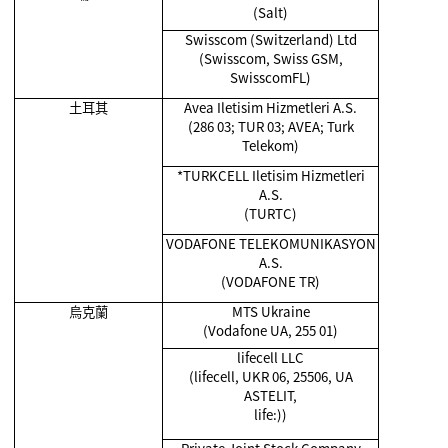
(Salt)
Swisscom (Switzerland) Ltd
(Swisscom, Swiss GSM,
SwisscomFL)
土耳其
Avea Iletisim Hizmetleri A.S.
(286 03; TUR 03; AVEA; Turk
Telekom)
*TURKCELL Iletisim Hizmetleri
A.S.
(TURTC)
VODAFONE TELEKOMUNIKASYON
A.S.
(VODAFONE TR)
烏克蘭
MTS Ukraine
(Vodafone UA, 255 01)
lifecell LLC
(lifecell, UKR 06, 25506, UA
ASTELIT,
life:))