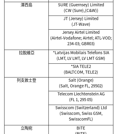
澤西島
SURE (Guernsey) Limited
(CW (Sure),(C&W))
JT (Jersey) Limited
(JT-Wave)
Jersey Airtel Limited
(Airtel-Vodafone; Airtel; ATL-VOD;
234-03; GBR03)
拉脫維亞
*Latvijas Mobilais Telefons SIA
(LMT, LV LMT, LV LMT GSM)
*SIA TELE2
(BALTCOM, TELE2)
列支敦士登
Salt (Orange)
(Salt, Orange FL, 29502)
Telecom Liechtenstein AG
(FL 1, 295 05)
Swisscom (Switzerland) Ltd
(Swisscom, Swiss GSM,
SwisscomFL)
立陶宛
BITE
(BITE)