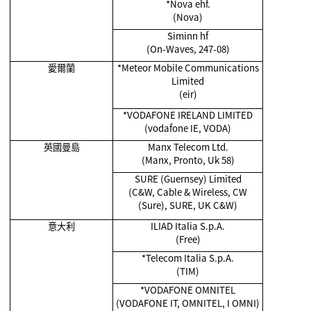
*Nova ehf.
(Nova)
Siminn hf
(On-Waves, 247-08)
愛爾蘭
*Meteor Mobile Communications
Limited
(eir)
*VODAFONE IRELAND LIMITED
(vodafone IE, VODA)
英國曼島
Manx Telecom Ltd.
(Manx, Pronto, Uk 58)
SURE (Guernsey) Limited
(C&W, Cable & Wireless, CW
(Sure), SURE, UK C&W)
意大利
ILIAD Italia S.p.A.
(Free)
*Telecom Italia S.p.A.
(TIM)
*VODAFONE OMNITEL
(VODAFONE IT, OMNITEL, I OMNI)