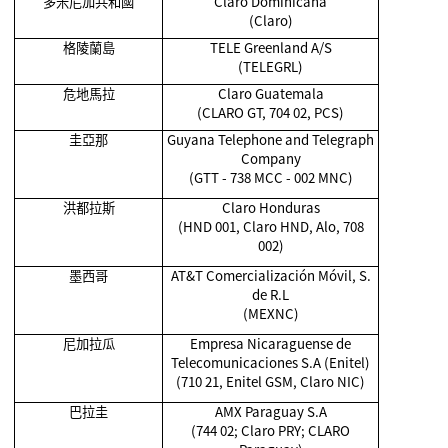
多米尼加共和國
Claro Dominicana
(Claro)
格陵蘭島
TELE Greenland A/S
(TELEGRL)
危地馬拉
Claro Guatemala
(CLARO GT, 704 02, PCS)
圭亞那
Guyana Telephone and Telegraph
Company
(GTT - 738 MCC - 002 MNC)
洪都拉斯
Claro Honduras
(HND 001, Claro HND, Alo, 708
002)
墨西哥
AT&T Comercialización Móvil, S.
de R.L
(MEXNC)
尼加拉瓜
Empresa Nicaraguense de
Telecomunicaciones S.A (Enitel)
(710 21, Enitel GSM, Claro NIC)
巴拉圭
AMX Paraguay S.A
(744 02; Claro PRY; CLARO