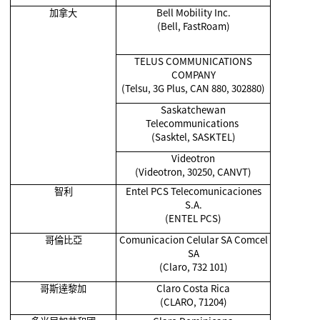
加拿大
Bell Mobility Inc.
(Bell, FastRoam)
TELUS COMMUNICATIONS
COMPANY
(Telsu, 3G Plus, CAN 880, 302880)
Saskatchewan
Telecommunications
(Sasktel, SASKTEL)
Videotron
(Videotron, 30250, CANVT)
智利
Entel PCS Telecomunicaciones
S.A.
(ENTEL PCS)
哥倫比亞
Comunicacion Celular SA Comcel
SA
(Claro, 732 101)
哥斯達黎加
Claro Costa Rica
(CLARO, 71204)