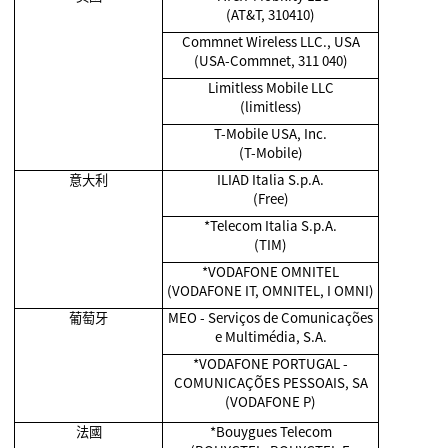
(AT&T, 310410)
Commnet Wireless LLC., USA
(USA-Commnet, 311 040)
Limitless Mobile LLC
(limitless)
T-Mobile USA, Inc.
(T-Mobile)
意大利
ILIAD Italia S.p.A.
(Free)
*Telecom Italia S.p.A.
(TIM)
*VODAFONE OMNITEL
(VODAFONE IT, OMNITEL, I OMNI)
葡萄牙
MEO - Serviços de Comunicações
e Multimédia, S.A.
*VODAFONE PORTUGAL -
COMUNICAÇÕES PESSOAIS, SA
(VODAFONE P)
法國
*Bouygues Telecom