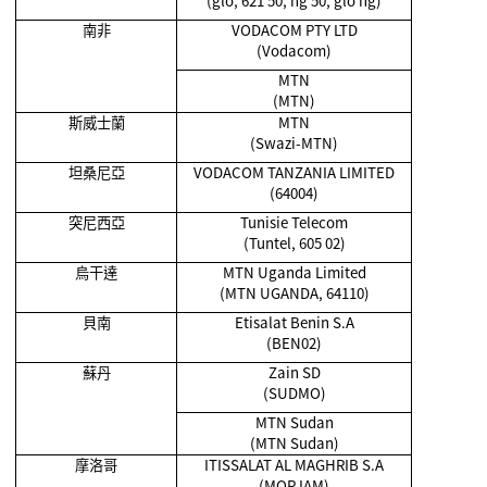
(glo, 621 50, ng 50, glo ng)
南非
VODACOM PTY LTD
(Vodacom)
MTN
(MTN)
斯威士蘭
MTN
(Swazi-MTN)
坦桑尼亞
VODACOM TANZANIA LIMITED
(64004)
突尼西亞
Tunisie Telecom
(Tuntel, 605 02)
烏干達
MTN Uganda Limited
(MTN UGANDA, 64110)
貝南
Etisalat Benin S.A
(BEN02)
蘇丹
Zain SD
(SUDMO)
MTN Sudan
(MTN Sudan)
摩洛哥
ITISSALAT AL MAGHRIB S.A
(MOR IAM)