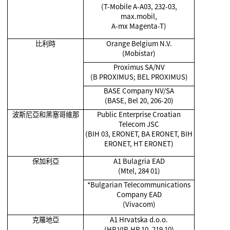
(T-Mobile A-A03, 232-03,
max.mobil,
A-mx Magenta-T)
比利時
Orange Belgium N.V.
(Mobistar)
Proximus SA/NV
(B PROXIMUS; BEL PROXIMUS)
BASE Company NV/SA
(BASE, Bel 20, 206-20)
波斯尼亞和黑塞哥維那
Public Enterprise Croatian
Telecom JSC
(BIH 03, ERONET, BA ERONET, BIH
ERONET, HT ERONET)
保加利亞
A1 Bulagria EAD
(Mtel, 284 01)
*Bulgarian Telecommunications
Company EAD
(Vivacom)
克羅地亞
A1 Hrvatska d.o.o.
(HR VIP, HR 10, 219 10)