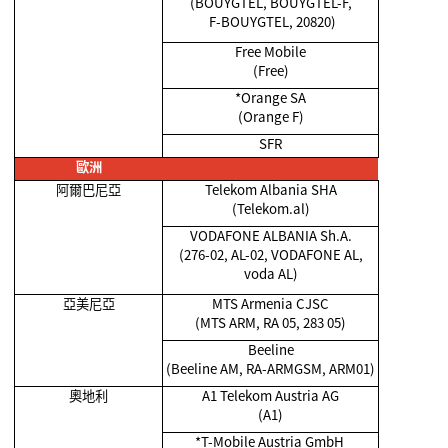
(BOUYGTEL, BOUYGTEL-F,
F-BOUYGTEL, 20820)
Free Mobile
(Free)
*Orange SA
(Orange F)
SFR
歐洲
阿爾巴尼亞
Telekom Albania SHA
(Telekom.al)
VODAFONE ALBANIA Sh.A.
(276-02, AL-02, VODAFONE AL,
voda AL)
亞美尼亞
MTS Armenia CJSC
(MTS ARM, RA 05, 283 05)
Beeline
(Beeline AM, RA-ARMGSM, ARM01)
奧地利
A1 Telekom Austria AG
(A1)
*T-Mobile Austria GmbH