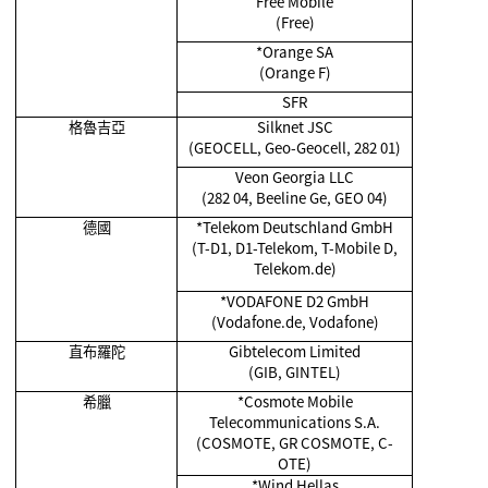
Free Mobile
(Free)
*Orange SA
(Orange F)
SFR
格魯吉亞
Silknet JSC
(GEOCELL, Geo-Geocell, 282 01)
Veon Georgia LLC
(282 04, Beeline Ge, GEO 04)
德國
*Telekom Deutschland GmbH
(T-D1, D1-Telekom, T-Mobile D,
Telekom.de)
*VODAFONE D2 GmbH
(Vodafone.de, Vodafone)
直布羅陀
Gibtelecom Limited
(GIB, GINTEL)
希臘
*Cosmote Mobile
Telecommunications S.A.
(COSMOTE, GR COSMOTE, C-
OTE)
*Wind Hellas