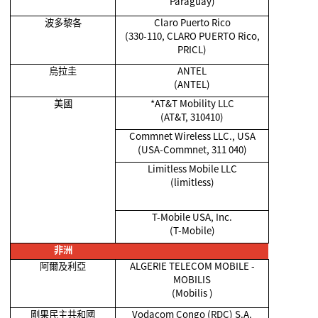
Paraguay)
波多黎各
Claro Puerto Rico
(330-110, CLARO PUERTO Rico,
PRICL)
烏拉圭
ANTEL
(ANTEL)
美國
*AT&T Mobility LLC
(AT&T, 310410)
Commnet Wireless LLC., USA
(USA-Commnet, 311 040)
Limitless Mobile LLC
(limitless)
T-Mobile USA, Inc.
(T-Mobile)
非洲
阿爾及利亞
ALGERIE TELECOM MOBILE -
MOBILIS
(Mobilis )
剛果民主共和國
Vodacom Congo (RDC) S.A.