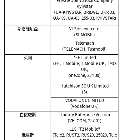
Private Joint Stock Company
Kyivstar
(UA-KYIVSTAR, BRIDGE, UKR 03,
UA-KS, UA-03, 255-03, KYIVSTAR)
斯洛維尼亞
A1 Slovenija d.d.
(SI.MOBIL)
Telemach
(TELEMACH, Tusmobil)
英國
*EE Limited
(EE, T-Mobile, T-Mobile UK, TMO
UK,
one2one, 234 30)
Hutchison 3G UK Limited
(3)
VODAFONE LIMITED
(Vodafone UK)
白俄羅斯
Unitary Enterprise Velcom
(VELCOM, 257 01)
LLC "T2 Mobile"
俄羅斯
(Tele2, RUST2, RUS20, 25020, Tele