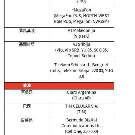
2 RU)
*MegaFon
(MegaFon RUS, NORTH-WEST
GSM RUS, MegaFon, NWGSM)
北馬其頓
A1 Makedonija
(Vip MK)
塞爾維亞
A1 Sribija
(Vip, Vip SRB, YU 05, SCG 05,
Topnet Serbia)
Telekom Srbija a.d., Beograd
(mt:s, Telekom Srbija, 220 03, YUG
03)
美洲
阿根廷
Claro Argentina
(Claro AR)
巴西
TIM CELULAR S.A.
(TIM)
百慕達
Bermuda Digital
Communications Ltd.
(CellOne, 350 000)