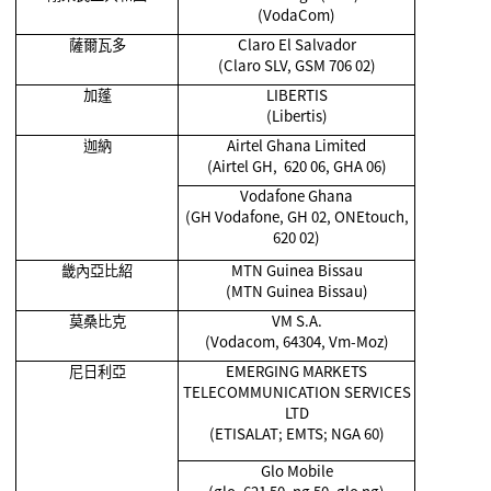
(VodaCom)
薩爾瓦多
Claro El Salvador
(Claro SLV, GSM 706 02)
加蓬
LIBERTIS
(Libertis)
迦納
Airtel Ghana Limited
(Airtel GH, 620 06, GHA 06)
Vodafone Ghana
(GH Vodafone, GH 02, ONEtouch,
620 02)
畿內亞比紹
MTN Guinea Bissau
(MTN Guinea Bissau)
莫桑比克
VM S.A.
(Vodacom, 64304, Vm-Moz)
尼日利亞
EMERGING MARKETS
TELECOMMUNICATION SERVICES
LTD
(ETISALAT; EMTS; NGA 60)
Glo Mobile