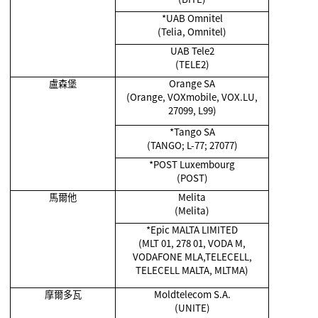
*UAB Omnitel
(Telia, Omnitel)
UAB Tele2
(TELE2)
盧森堡
Orange SA
(Orange, VOXmobile, VOX.LU,
27099, L99)
*Tango SA
(TANGO; L-77; 27077)
*POST Luxembourg
(POST)
馬爾他
Melita
(Melita)
*Epic MALTA LIMITED
(MLT 01, 278 01, VODA M,
VODAFONE MLA,TELECELL,
TELECELL MALTA, MLTMA)
摩爾多瓦
Moldtelecom S.A.
(UNITE)