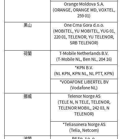
Orange Moldova S.A.
(ORANGE, ORANGE MD, VOXTEL,
259 01)
黑山
One Crna Gora d.o.o.
(MOBITEL, YU MOBITEL, YUG 01,
220 01, TELENOR, YU TELENOR,
SRB TELENOR)
荷蘭
T-Mobile Netherlands B.V.
(T-Mobile NL, Ben NL, 204 16)
*KPN B.V.
(NL KPN, KPN NL, NL PTT, KPN)
*VODAFONE LIBERTEL BV
(Vodafone NL)
挪威
Telenor Norge AS
(TELE N, N TELE, TELENOR,
TELENOR MOBIL, 242 03, N
TELENOR)
*Teliasonera Norge AS
(Telia, Netcom)
波蘭
P4 Sp. z o. o.