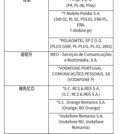
(P4, PL-06, Play)
*T-Mobile Polska S.A.
(260 02, PL 02, POL02, ERA PL,
ERA,
T-Mobile.pl)
*POLKOMTEL SP Z O.O.
(PLUS GSM, PL-PLUS, PL-01, 2601)
葡萄牙
MEO - Serviços de Comunicações
e Multimédia, S.A.
*VODAFONE PORTUGAL -
COMUNICAÇÕES PESSOAIS, SA
(VODAFONE P)
羅馬尼亞
*S.C. RCS & RDS S.A.
(S.C. RCS & RDS S.A.)
*S.C. Orange Romaina S,A.
(Orange, RO Orange)
*Vodafone Romania S.A.
(Vodafone RO, Vodafone
Romania)