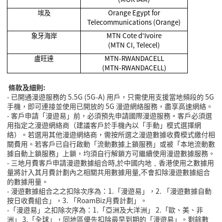
埃及
Orange Egypt for
Telecommunications (Orange)
象牙海岸
MTN Cote d'Ivoire
(MTN CI, Telecel)
盧旺達
MTN-RWANDACELL
(MTN-RWANDACELL)
條款及細則:
- 已開通漫遊服務的 5.5G (5G-A) 用戶，只需使用支援當地頻段的 5G
手機，即可連接並使用已開放的 5G 漫遊網絡服務，盡享高速網絡。
- 客戶申請「漫遊易」前，必須預先申請國際漫遊服務。客戶必須選
用指定之漫遊網絡商（建議客戶於手機內以「手動」模式選擇網
絡）。若選用其他漫遊網絡商，需按所選之漫遊數據收費模式繳付相
關費用。若客戶已自行啟動「流動數據上鎖服務」或被「本地流動數
據自動上鎖服務」上鎖，均須自行解鎖方可繼續使用漫遊數據服務。
- 三地月費客戶申請漫遊數據組合時,於中國内地﹑香港使用之數據用
量將計入其月費計劃內之相關共用數據用量,不會扣除漫遊數據組合
的數據用量。
- 漫遊數據組合之之扣除次序為：1.「漫遊易」，2. 「漫遊數據自動
按日收費組合」，3. 「RoamBiz月費計劃」。
-「漫遊易」之扣除次序為：1.「亞洲及大洋洲」 2.「歐、美、非
洲」 3.「全球」，同地區優先扣除最早到期的「漫遊易」。剩餘數