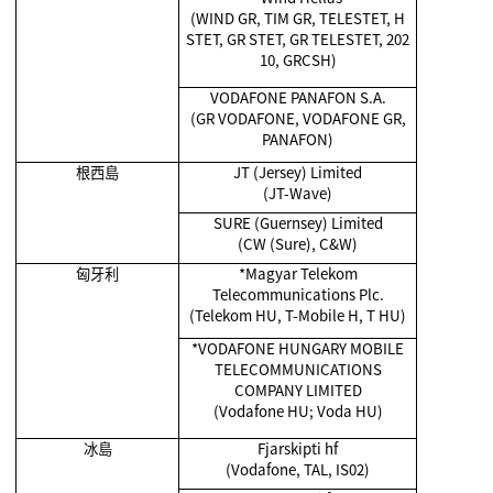
(WIND GR, TIM GR, TELESTET, H
STET, GR STET, GR TELESTET, 202
10, GRCSH)
VODAFONE PANAFON S.A.
(GR VODAFONE, VODAFONE GR,
PANAFON)
根西島
JT (Jersey) Limited
(JT-Wave)
SURE (Guernsey) Limited
(CW (Sure), C&W)
匈牙利
*Magyar Telekom
Telecommunications Plc.
(Telekom HU, T-Mobile H, T HU)
*VODAFONE HUNGARY MOBILE
TELECOMMUNICATIONS
COMPANY LIMITED
(Vodafone HU; Voda HU)
冰島
Fjarskipti hf
(Vodafone, TAL, IS02)