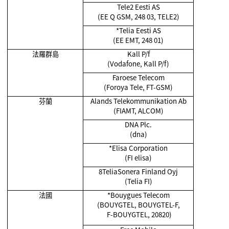
Tele2 Eesti AS
(EE Q GSM, 248 03, TELE2)
*Telia Eesti AS
(EE EMT, 248 01)
法羅群島
Kall P/f
(Vodafone, Kall P/f)
Faroese Telecom
(Foroya Tele, FT-GSM)
芬蘭
Alands Telekommunikation Ab
(FIAMT, ALCOM)
DNA Plc.
(dna)
*Elisa Corporation
(FI elisa)
8TeliaSonera Finland Oyj
(Telia FI)
法國
*Bouygues Telecom
(BOUYGTEL, BOUYGTEL-F,
F-BOUYGTEL, 20820)